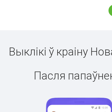
Выклікі ў краіну Но
Пасля папаўнен