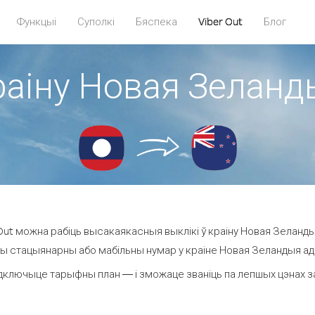
Функцыі
Суполкі
Бяспека
Viber Out
Блог
раіну Новая Зеланд
ut можна рабіць высакаякасныя выклікі ў краіну Новая Зеланды
ы стацыянарны або мабільны нумар у краіне Новая Зеландыя ад 1.
дключыце тарыфны план — і зможаце званіць па лепшых цэнах за 