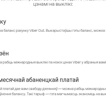
цэнамі на выклікі:
нку
а баланс рахунку Viber Out. Выкарыстаўшы гэты баланс, можна 
зён
рабіць міжнародныя выклікі па нізкіх цэнах Viber у абраныя вамі
есячнай абаненцкай платай
 платай дае вам свабоду дзеянняў — можна рабіць міжнародныя 
аўнення балансу. Такі тарыф — гэта магчымасць эканоміць на выкл