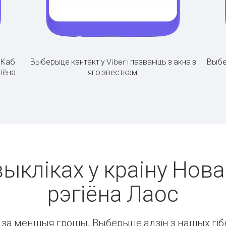
.
Каб
Выберыце кантакт у Viber і пазваніць з акна з
Выбе
гіёна
яго звесткамі
выкліках у краіну Нов
рэгіёна Лаос
ін за меншыя грошы. Выберыце адзін з нашых гібк