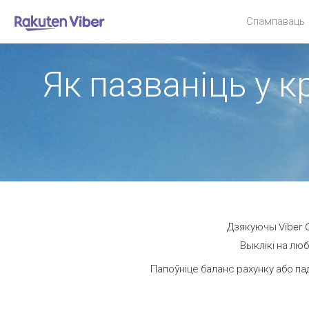
Спампаваць
Як пазваніць у к
Дзякуючы Viber O
Выклікі на люб
Папоўніце баланс рахунку або па