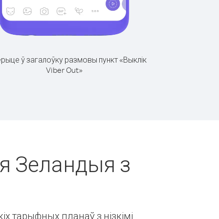
рыце ў загалоўку размовы пункт «Выклік
Viber Out»
ая Зеландыя з
іх тарыфных планаў з нізкімі