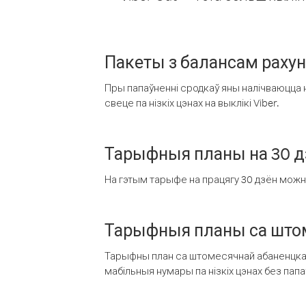
Пакеты з балансам раху
Пры папаўненні сродкаў яны налічваюцца н
свеце па нізкіх цэнах на выклікі Viber.
Тарыфныя планы на 30 д
На гэтым тарыфе на працягу 30 дзён можна 
Тарыфныя планы са штом
Тарыфны план са штомесячнай абаненцкай
мабільныя нумары па нізкіх цэнах без пап