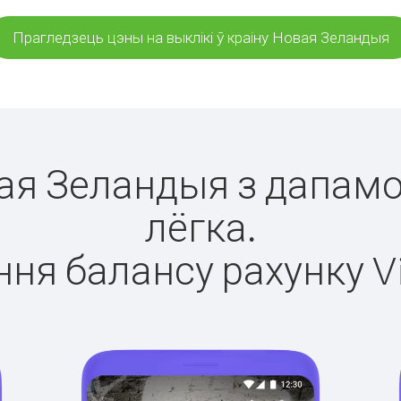
Прагледзець цэны на выклікі ў краіну Новая Зеландыя
вая Зеландыя з дапамо
лёгка.
ня балансу рахунку V