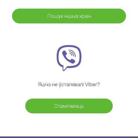
Пошук іншых краін
Яшчэ не ўсталявалі Viber?
Спампаваць