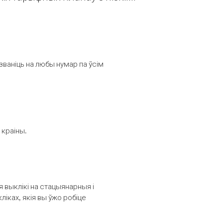
званіць на любы нумар па ўсім
 краіны.
выклікі на стацыянарныя і
іках, якія вы ўжо робіце