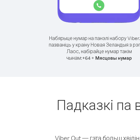
Набярыце нумар на панэлі набору Viber
пазваніць у краіну Новая Зеландыя з рэ
Лаос, набірайце нумар такім
чынам:
+
+
64
Мясцовы нумар
Падказкі па 
Viber Out — гэта больш хвіл