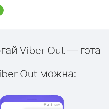
гай Viber Out — гэта
iber Out можна: