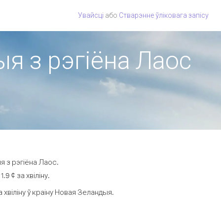
Увайсці
або
Стварэнне ўліковага запісу
ыя з рэгіёна Лаос
я з рэгіёна Лаос.
9 ¢ за хвіліну.
хвіліну ў краіну Новая Зеландыя.