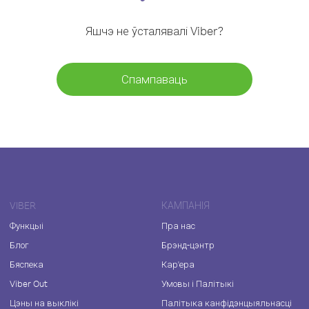
Яшчэ не ўсталявалі Viber?
Спампаваць
VIBER
КАМПАНІЯ
Функцыі
Пра нас
Блог
Брэнд-цэнтр
Бяспека
Кар'ера
Viber Out
Умовы і Палітыкі
Цэны на выклікі
Палітыка канфідэнцыяльнасці