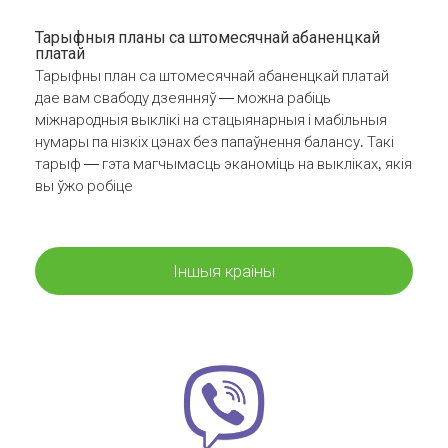
Тарыфныя планы са штомесячнай абаненцкай
платай
Тарыфны план са штомесячнай абаненцкай платай
дае вам свабоду дзеянняў — можна рабіць
міжнародныя выклікі на стацыянарныя і мабільныя
нумары па нізкіх цэнах без папаўнення балансу. Такі
тарыф — гэта магчымасць эканоміць на выкліках, якія
вы ўжо робіце
Іншыя краіны