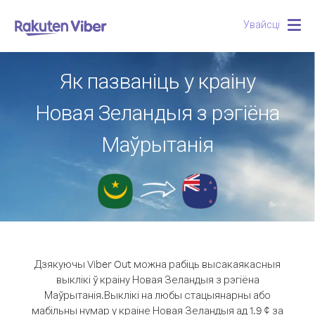
Увайсці
Togg
navig
Як пазваніць у краіну
Новая Зеландыя з рэгіёна
Маўрытанія
Дзякуючы Viber Out можна рабіць высакаякасныя
выклікі ў краіну Новая Зеландыя з рэгіёна
Маўрытанія.
Выклікі на любы стацыянарны або
мабільны нумар у краіне Новая Зеландыя ад 1.9 ¢ за