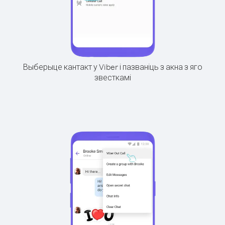
Выберыце кантакт у Viber і пазваніць з акна з яго
звесткамі