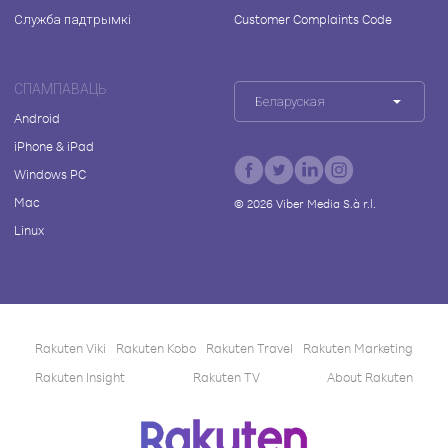
Служба падтрымкі
Customer Complaints Code
СПАМПАВАЦЬ
Беларуская
Android
iPhone & iPad
Windows PC
Mac
©
2026
Viber Media S.à r.l.
Linux
Rakuten Viki
Rakuten Kobo
Rakuten Travel
Rakuten Marketing
Rakuten Insight
Rakuten TV
About Rakuten