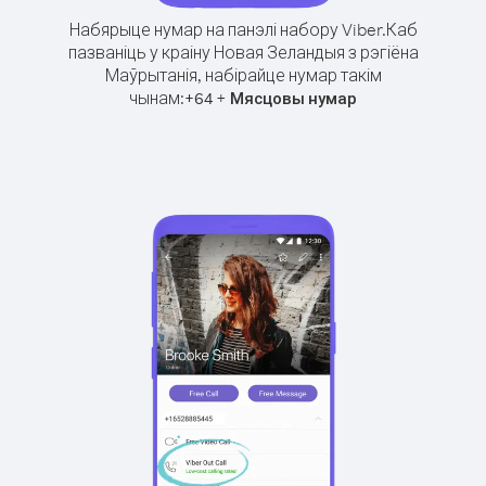
Набярыце нумар на панэлі набору Viber.
Каб
пазваніць у краіну Новая Зеландыя з рэгіёна
Маўрытанія, набірайце нумар такім
чынам:
+
+
64
Мясцовы нумар