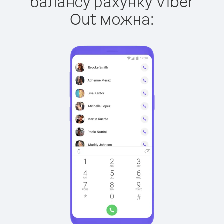
балансу рахунку Viber
Out можна: