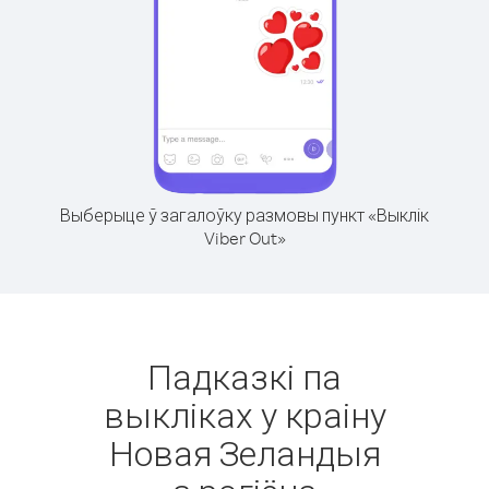
Выберыце ў загалоўку размовы пункт «Выклік
Viber Out»
Падказкі па
выкліках у краіну
Новая Зеландыя