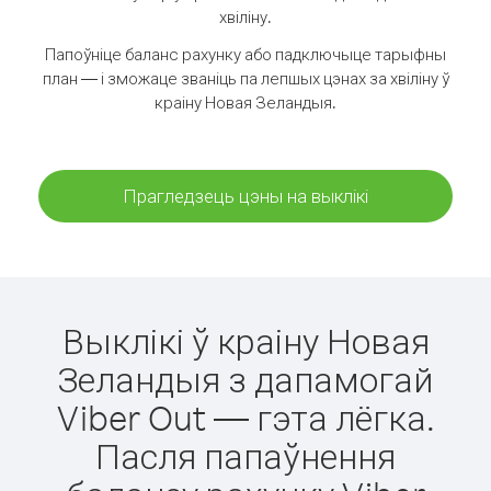
хвіліну.
Папоўніце баланс рахунку або падключыце тарыфны
план — і зможаце званіць па лепшых цэнах за хвіліну ў
краіну Новая Зеландыя.
Прагледзець цэны на выклікі
Выклікі ў краіну Новая
Зеландыя з дапамогай
Viber Out — гэта лёгка.
Пасля папаўнення