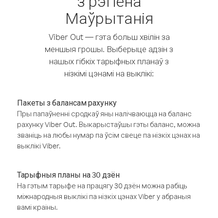
з рэгіёна
Маўрытанія
Viber Out — гэта больш хвілін за
меншыя грошы. Выберыце адзін з
нашых гібкіх тарыфных планаў з
нізкімі цэнамі на выклікі:
Пакеты з балансам рахунку
Пры папаўненні сродкаў яны налічваюцца на баланс
рахунку Viber Out. Выкарыстаўшы гэты баланс, можна
званіць на любы нумар па ўсім свеце па нізкіх цэнах на
выклікі Viber.
Тарыфныя планы на 30 дзён
На гэтым тарыфе на працягу 30 дзён можна рабіць
міжнародныя выклікі па нізкіх цэнах Viber у абраныя
вамі краіны.