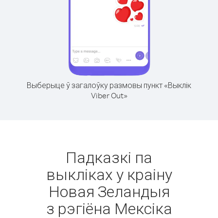
Выберыце ў загалоўку размовы пункт «Выклік
Viber Out»
Падказкі па
выкліках у краіну
Новая Зеландыя
з рэгіёна Мексіка