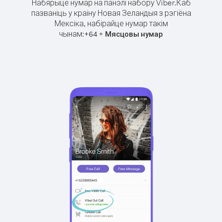
Набярыце нумар на панэлі набору Viber.
Каб
пазваніць у краіну Новая Зеландыя з рэгіёна
Мексіка, набірайце нумар такім
чынам:
+
+
64
Мясцовы нумар