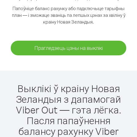
Папоўніце баланс рахунку або падключыце тарыфны
план — і зможаце званіць па лепшых цэнах за хвіліну ў
краіну Новая Зеландыя.
Прагледзець цэны на выклікі
Выклікі ў краіну Новая
Зеландыя з дапамогай
Viber Out — гэта лёгка.
Пасля папаўнення
балансу рахунку Viber