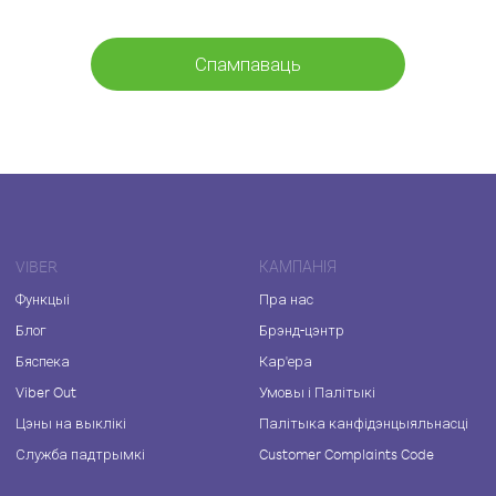
Спампаваць
VIBER
КАМПАНІЯ
Функцыі
Пра нас
Блог
Брэнд-цэнтр
Бяспека
Кар'ера
Viber Out
Умовы і Палітыкі
Цэны на выклікі
Палітыка канфідэнцыяльнасці
Служба падтрымкі
Customer Complaints Code