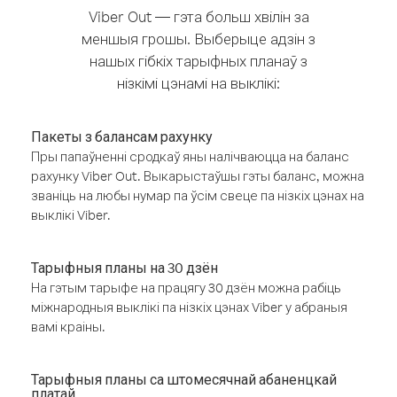
Viber Out — гэта больш хвілін за
меншыя грошы. Выберыце адзін з
нашых гібкіх тарыфных планаў з
нізкімі цэнамі на выклікі:
Пакеты з балансам рахунку
Пры папаўненні сродкаў яны налічваюцца на баланс
рахунку Viber Out. Выкарыстаўшы гэты баланс, можна
званіць на любы нумар па ўсім свеце па нізкіх цэнах на
выклікі Viber.
Тарыфныя планы на 30 дзён
На гэтым тарыфе на працягу 30 дзён можна рабіць
міжнародныя выклікі па нізкіх цэнах Viber у абраныя
вамі краіны.
Тарыфныя планы са штомесячнай абаненцкай
платай