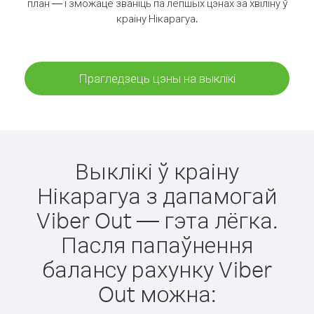
план — і зможаце званіць па лепшых цэнах за хвіліну ў
краіну Нікарагуа.
Прагледзець цэны на выклікі
Выклікі ў краіну
Нікарагуа з дапамогай
Viber Out — гэта лёгка.
Пасля папаўнення
балансу рахунку Viber
Out можна: