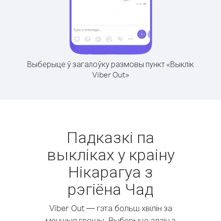
Выберыце ў загалоўку размовы пункт «Выклік
Viber Out»
Падказкі па
выкліках у краіну
Нікарагуа з
рэгіёна Чад
Viber Out — гэта больш хвілін за
меншыя грошы. Выберыце адзін з