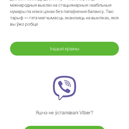
міжнародныя выклікі на стацыянарныя і мабільныя
нумары па нізкіх цэнах без папаўнення балансу. Такі
тарыф — гэта магчымасць эканоміць на выкліках, якія
вы ўжо робіце
Іншыя краіны
Яшчэ не ўсталявалі Viber?