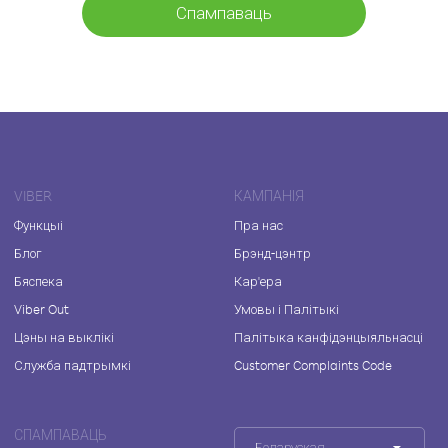
Спампаваць
VIBER
КАМПАНІЯ
Функцыі
Пра нас
Блог
Брэнд-цэнтр
Бяспека
Кар'ера
Viber Out
Умовы і Палітыкі
Цэны на выклікі
Палітыка канфідэнцыяльнасці
Служба падтрымкі
Customer Complaints Code
СПАМПАВАЦЬ
Беларуская