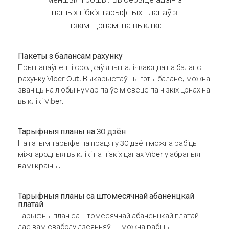
нашых гібкіх тарыфных планаў з
нізкімі цэнамі на выклікі:
Пакеты з балансам рахунку
Пры папаўненні сродкаў яны налічваюцца на баланс
рахунку Viber Out. Выкарыстаўшы гэты баланс, можна
званіць на любы нумар па ўсім свеце па нізкіх цэнах на
выклікі Viber.
Тарыфныя планы на 30 дзён
На гэтым тарыфе на працягу 30 дзён можна рабіць
міжнародныя выклікі па нізкіх цэнах Viber у абраныя
вамі краіны.
Тарыфныя планы са штомесячнай абаненцкай
платай
Тарыфны план са штомесячнай абаненцкай платай
дае вам свабоду дзеянняў — можна рабіць