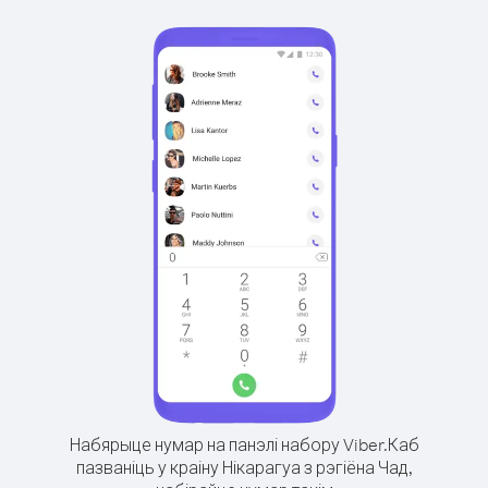
Набярыце нумар на панэлі набору Viber.
Каб
пазваніць у краіну Нікарагуа з рэгіёна Чад,