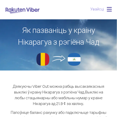
Увайсці
Togg
navig
Як пазваніць у краіну
Нікарагуа з рэгіёна Чад
Дзякуючы Viber Out можна рабіць высакаякасныя
выклікі ў краіну Нікарагуа з рэгіёна Чад.
Выклікі на
любы стацыянарны або мабільны нумар у краіне
Нікарагуа ад 21.9 ¢ за хвіліну.
Папоўніце баланс рахунку або падключыце тарыфны