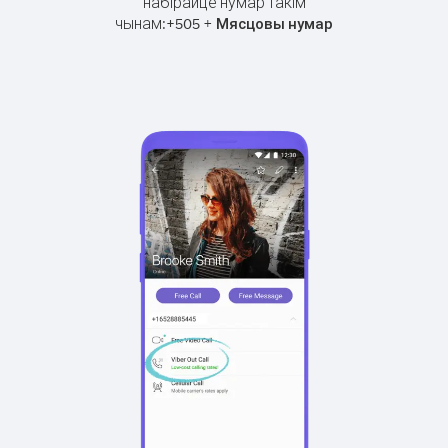
набірайце нумар такім
чынам:
+
+
505
Мясцовы нумар