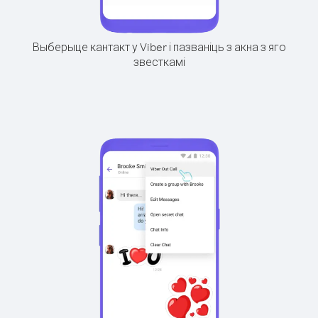
Выберыце кантакт у Viber і пазваніць з акна з яго
звесткамі