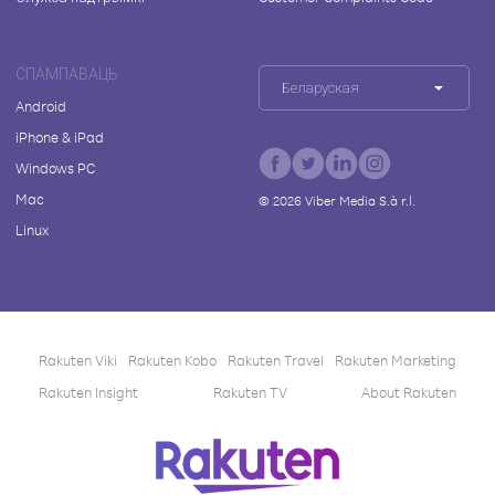
СПАМПАВАЦЬ
Беларуская
Android
iPhone & iPad
Windows PC
Mac
©
2026
Viber Media S.à r.l.
Linux
Rakuten Viki
Rakuten Kobo
Rakuten Travel
Rakuten Marketing
Rakuten Insight
Rakuten TV
About Rakuten