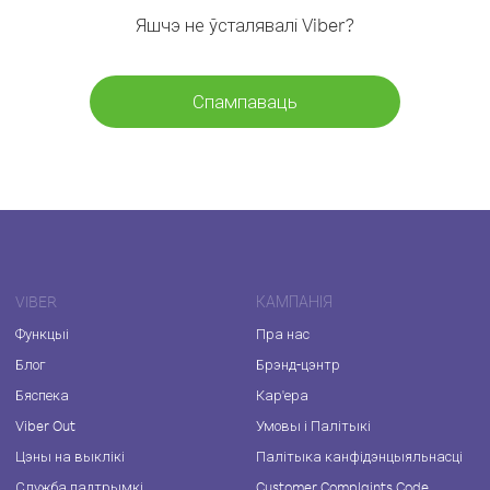
Яшчэ не ўсталявалі Viber?
Спампаваць
VIBER
КАМПАНІЯ
Функцыі
Пра нас
Блог
Брэнд-цэнтр
Бяспека
Кар'ера
Viber Out
Умовы і Палітыкі
Цэны на выклікі
Палітыка канфідэнцыяльнасці
Служба падтрымкі
Customer Complaints Code