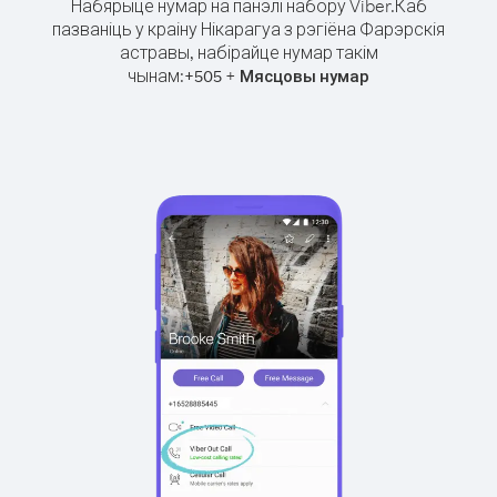
Набярыце нумар на панэлі набору Viber.
Каб
пазваніць у краіну Нікарагуа з рэгіёна Фарэрскія
астравы, набірайце нумар такім
чынам:
+
+
505
Мясцовы нумар