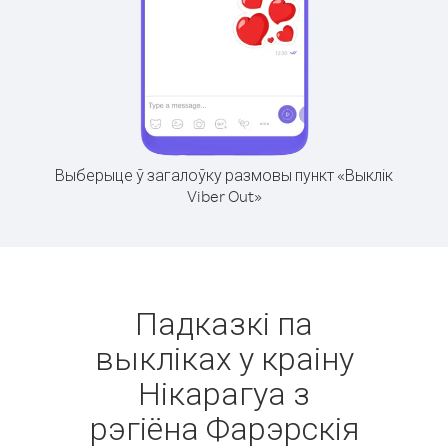
Выберыце ў загалоўку размовы пункт «Выклік
Viber Out»
Падказкі па
выкліках у краіну
Нікарагуа з
рэгіёна Фарэрскія