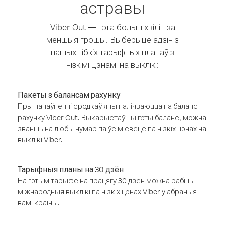
астравы
Viber Out — гэта больш хвілін за
меншыя грошы. Выберыце адзін з
нашых гібкіх тарыфных планаў з
нізкімі цэнамі на выклікі:
Пакеты з балансам рахунку
Пры папаўненні сродкаў яны налічваюцца на баланс
рахунку Viber Out. Выкарыстаўшы гэты баланс, можна
званіць на любы нумар па ўсім свеце па нізкіх цэнах на
выклікі Viber.
Тарыфныя планы на 30 дзён
На гэтым тарыфе на працягу 30 дзён можна рабіць
міжнародныя выклікі па нізкіх цэнах Viber у абраныя
вамі краіны.