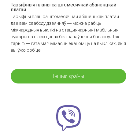
Тарыфныя планы са штомесячнай абаненцкай
платай
Тарыфны план са штомесячнай абаненцкай платай
дае вам свабоду дзеянняў — можна рабіць
міжнародныя выклікі на стацыянарныя і мабільныя
нумары па нізкіх цэнах без папаўнення балансу. Такі
тарыф — гэта магчымасць эканоміць на выкліках, якія
вы ўжо робіце
Іншыя краіны