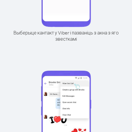
Выберыце кантакт у Viber і пазваніць з акна з яго
звесткамі