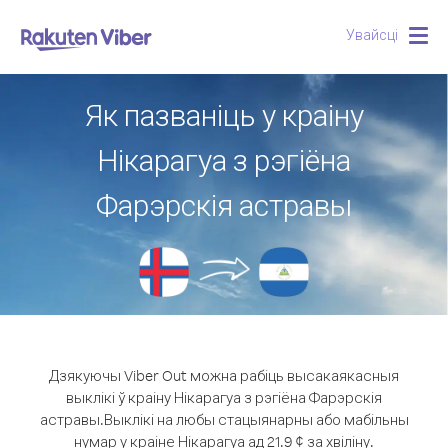
Увайсці
Togg
navig
Як пазваніць у краіну
Нікарагуа з рэгіёна
Фарэрскія астравы
Дзякуючы Viber Out можна рабіць высакаякасныя
выклікі ў краіну Нікарагуа з рэгіёна Фарэрскія
астравы.
Выклікі на любы стацыянарны або мабільны
нумар у краіне Нікарагуа ад 21.9 ¢ за хвіліну.