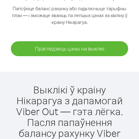
Папоўніце баланс рахунку або падключыце тарыфны
план — і зможаце званіць па лепшых цэнах за хвіліну ў
краіну Нікарагуа.
Прагледзець цэны на выклікі
Выклікі ў краіну
Нікарагуа з дапамогай
Viber Out — гэта лёгка.
Пасля папаўнення
балансу рахунку Viber