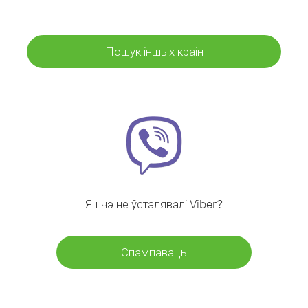
Пошук іншых краін
Яшчэ не ўсталявалі Viber?
Спампаваць