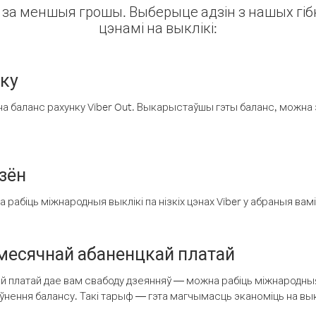
ін за меншыя грошы. Выберыце адзін з нашых гібк
цэнамі на выклікі:
нку
а баланс рахунку Viber Out. Выкарыстаўшы гэты баланс, можна 
зён
рабіць міжнародныя выклікі па нізкіх цэнах Viber у абраныя вамі
есячнай абаненцкай платай
 платай дае вам свабоду дзеянняў — можна рабіць міжнародныя 
аўнення балансу. Такі тарыф — гэта магчымасць эканоміць на выкл