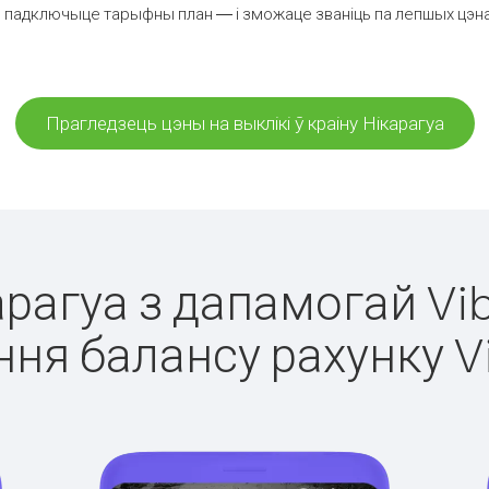
 падключыце тарыфны план — і зможаце званіць па лепшых цэнах з
Прагледзець цэны на выклікі ў краіну Нікарагуа
арагуа з дапамогай Vi
ня балансу рахунку V