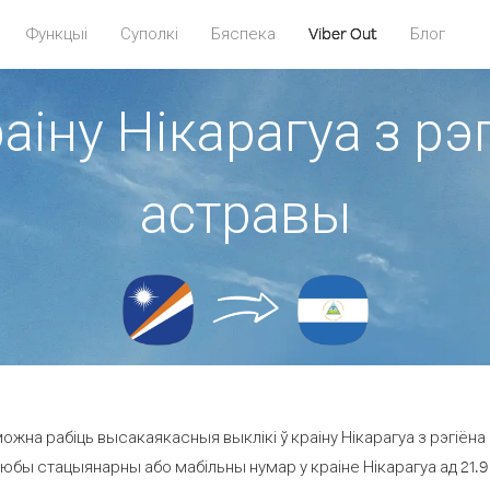
Функцыі
Суполкі
Бяспека
Viber Out
Блог
раіну Нікарагуа з 
астравы
ожна рабіць высакаякасныя выклікі ў краіну Нікарагуа з рэгіё
любы стацыянарны або мабільны нумар у краіне Нікарагуа ад 21.9 ¢