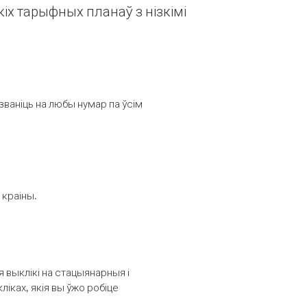
іх тарыфных планаў з нізкімі
званіць на любы нумар па ўсім
 краіны.
выклікі на стацыянарныя і
іках, якія вы ўжо робіце