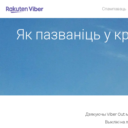
Спампаваць
Як пазваніць у к
Дзякуючы Viber Out м
Выклікі на 