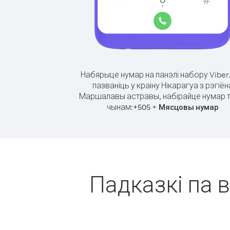
Набярыце нумар на панэлі набору Viber
пазваніць у краіну Нікарагуа з рэгіён
Маршалавы астравы, набірайце нумар т
чынам:
+
+
505
Мясцовы нумар
Падказкі па в