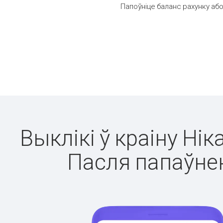
Папоўніце баланс рахунку або
Выклікі ў краіну Нік
Пасля папаўнен