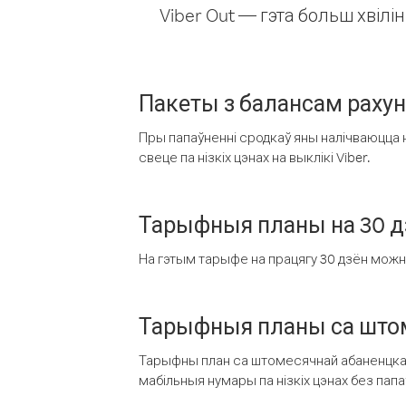
Viber Out — гэта больш хвіл
Пакеты з балансам раху
Пры папаўненні сродкаў яны налічваюцца н
свеце па нізкіх цэнах на выклікі Viber.
Тарыфныя планы на 30 д
На гэтым тарыфе на працягу 30 дзён можна 
Тарыфныя планы са штом
Тарыфны план са штомесячнай абаненцкай
мабільныя нумары па нізкіх цэнах без пап