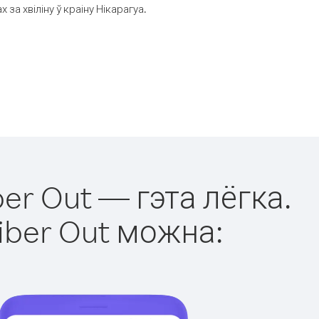
а хвіліну ў краіну Нікарагуа.
ber Out — гэта лёгка.
iber Out можна: