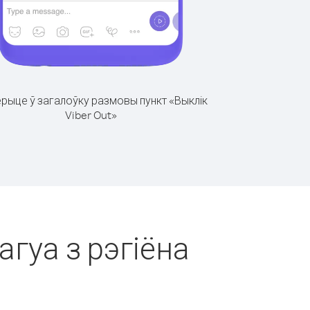
рыце ў загалоўку размовы пункт «Выклік
Viber Out»
агуа з рэгіёна