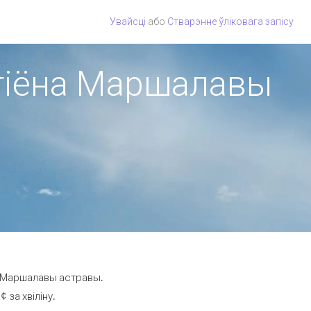
Увайсці
або
Стварэнне ўліковага запісу
рэгіёна Маршалавы
на Маршалавы астравы.
 за хвіліну.