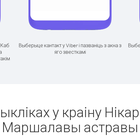
.
Каб
Выберыце кантакт у Viber і пазваніць з акна з
Выбе
а
яго звесткамі
акім
ыкліках у краіну Нікар
Маршалавы астравы