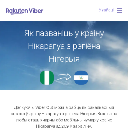
Увайсці
Togg
navig
Як пазваніць у краіну
Нікарагуа з рэгіёна
Нігерыя
Дзякуючы Viber Out можна рабіць высакаякасныя
выклікі ў краіну Нікарагуа з рэгіёна Нігерыя.
Выклікі на
любы стацыянарны або мабільны нумар у краіне
Нікарагуа ад 21.9 ¢ за хвіліну.