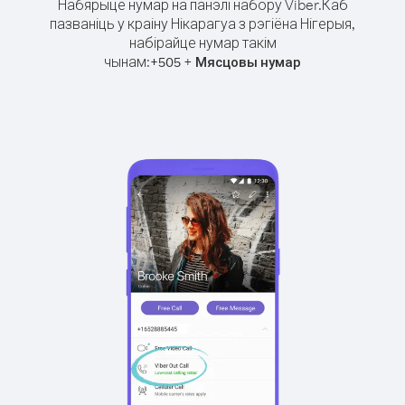
Набярыце нумар на панэлі набору Viber.
Каб
пазваніць у краіну Нікарагуа з рэгіёна Нігерыя,
набірайце нумар такім
чынам:
+
+
505
Мясцовы нумар