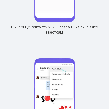
Выберыце кантакт у Viber і пазваніць з акна з яго
звесткамі