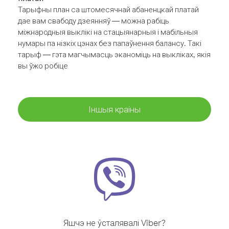
Тарыфны план са штомесячнай абаненцкай платай
дае вам свабоду дзеянняў — можна рабіць
міжнародныя выклікі на стацыянарныя і мабільныя
нумары па нізкіх цэнах без папаўнення балансу. Такі
тарыф — гэта магчымасць эканоміць на выкліках, якія
вы ўжо робіце
Іншыя краіны
Яшчэ не ўсталявалі Viber?