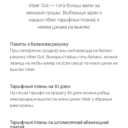
Viber Out — гэта больш хвілін за
меншыя грошы. Выберыце адзін з
нашых гібкіх тарыфных планаў з
нізкімі цэнамі на выклікі:
Пакеты з балансам рахунку
Пры папаўненні сродкаў яны налічваюцца на баланс
рахунку Viber Out. Выкарыстаўшы гэты баланс, можна
званіць на любы нумар па ўсім свеце па нізкіх цэнах на
выклікі Viber.
Тарыфныя планы на 30 дзён
На гэтым тарыфе на працягу 30 дзён можна рабіць
міжнародныя выклікі па нізкіх цэнах Viber у абраныя
вамі краіны.
Тарыфныя планы са штомесячнай абаненцкай
платай