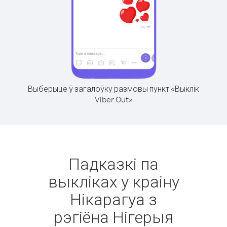
Выберыце ў загалоўку размовы пункт «Выклік
Viber Out»
Падказкі па
выкліках у краіну
Нікарагуа з
рэгіёна Нігерыя