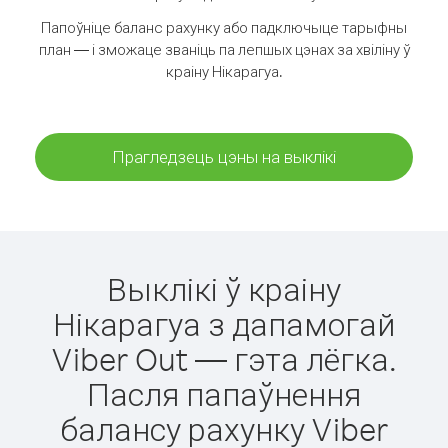
Папоўніце баланс рахунку або падключыце тарыфны
план — і зможаце званіць па лепшых цэнах за хвіліну ў
краіну Нікарагуа.
Прагледзець цэны на выклікі
Выклікі ў краіну
Нікарагуа з дапамогай
Viber Out — гэта лёгка.
Пасля папаўнення
балансу рахунку Viber