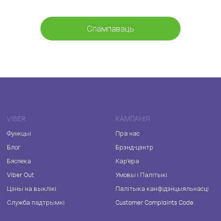
Спампаваць
VIBER
КАМПАНІЯ
Функцыі
Пра нас
Блог
Брэнд-цэнтр
Бяспека
Кар'ера
Viber Out
Умовы і Палітыкі
Цэны на выклікі
Палітыка канфідэнцыяльнасці
Служба падтрымкі
Customer Complaints Code