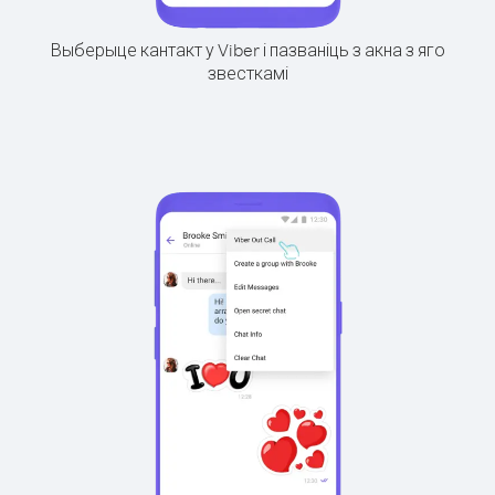
Выберыце кантакт у Viber і пазваніць з акна з яго
звесткамі