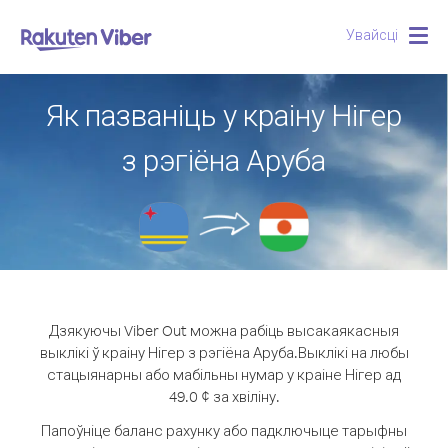
Увайсці
Togg
navig
Як пазваніць у краіну Нігер
з рэгіёна Аруба
Дзякуючы Viber Out можна рабіць высакаякасныя
выклікі ў краіну Нігер з рэгіёна Аруба.
Выклікі на любы
стацыянарны або мабільны нумар у краіне Нігер ад
49.0 ¢ за хвіліну.
Папоўніце баланс рахунку або падключыце тарыфны