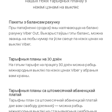
нашых гібкіх тарыфных планаў з
нізкімі цэнамі на выклікі:
Пакеты з балансам рахунку
Пры папаўненні сродкаў яны налічваюцца на баланс
рахунку Viber Out. Выкарыстаўшы гэты баланс, можна
званіць на любы нумар па ўсім свеце па нізкіх цэнах на
выклікі Viber.
Тарыфныя планы на 30 дзён
На гэтым тарыфе на працягу 30 дзён можна рабіць
міжнародныя выклікі па нізкіх цэнах Viber у абраныя
вамі краіны.
Тарыфныя планы са штомесячнай абаненцкай
платай
Тарыфны план са штомесячнай абаненцкай платай
дае вам свабоду дзеянняў — можна рабіць
міжнародныя выклікі на стацыянарныя і мабільныя