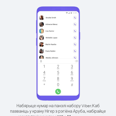
Набярыце нумар на панэлі набору Viber.
Каб
пазваніць у краіну Нігер з рэгіёна Аруба, набірайце