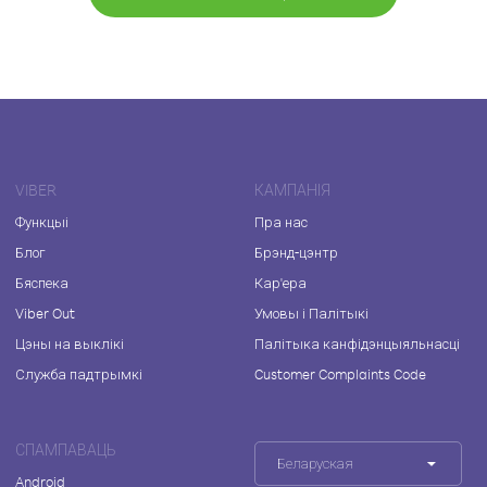
VIBER
КАМПАНІЯ
Функцыі
Пра нас
Блог
Брэнд-цэнтр
Бяспека
Кар'ера
Viber Out
Умовы і Палітыкі
Цэны на выклікі
Палітыка канфідэнцыяльнасці
Служба падтрымкі
Customer Complaints Code
СПАМПАВАЦЬ
Беларуская
Android