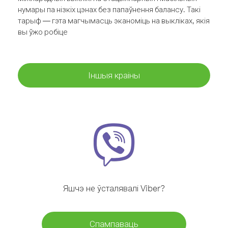
нумары па нізкіх цэнах без папаўнення балансу. Такі
тарыф — гэта магчымасць эканоміць на выкліках, якія
вы ўжо робіце
Іншыя краіны
Яшчэ не ўсталявалі Viber?
Спампаваць