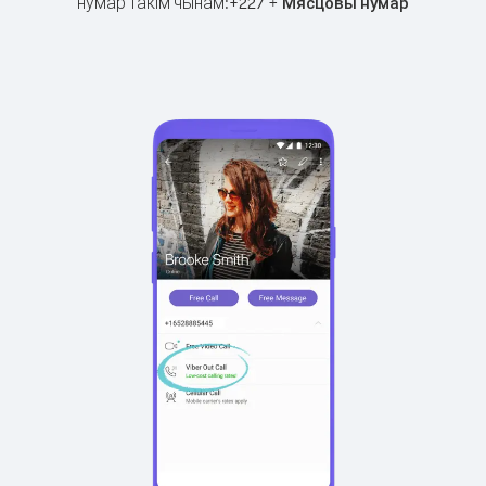
нумар такім чынам:
+
+
227
Мясцовы нумар