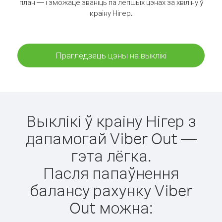
план — і зможаце званіць па лепшых цэнах за хвіліну ў
краіну Нігер.
Прагледзець цэны на выклікі
Выклікі ў краіну Нігер з
дапамогай Viber Out —
гэта лёгка.
Пасля папаўнення
балансу рахунку Viber
Out можна: