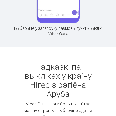
Выберыце ў загалоўку размовы пункт «Выклік
Viber Out»
Падказкі па
выкліках у краіну
Нігер з рэгіёна
Аруба
Viber Out — гэта больш хвілін за
меншыя грошы. Выберыце адзін з