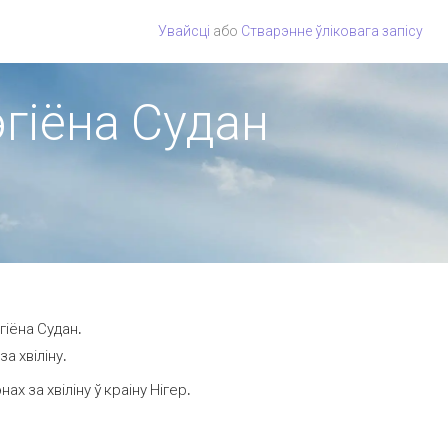
Увайсці
або
Стварэнне ўліковага запісу
эгіёна Судан
гіёна Судан.
а хвіліну.
 за хвіліну ў краіну Нігер.