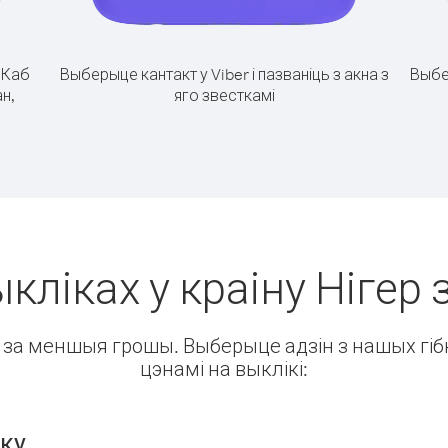
.
Каб
Выберыце кантакт у Viber і пазваніць з акна з
Выбе
ан,
яго звесткамі
кліках у краіну Нігер 
ін за меншыя грошы. Выберыце адзін з нашых гібк
цэнамі на выклікі:
нку