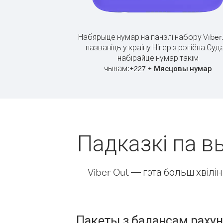
Набярыце нумар на панэлі набору Viber
пазваніць у краіну Нігер з рэгіёна Суд
набірайце нумар такім
чынам:
+
+
227
Мясцовы нумар
Падказкі па вы
Viber Out — гэта больш хвіл
Пакеты з балансам раху