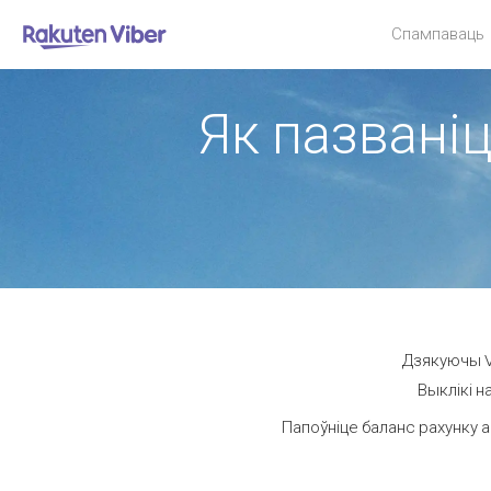
Спампаваць
Як пазваніц
Дзякуючы Vi
Выклікі н
Папоўніце баланс рахунку а