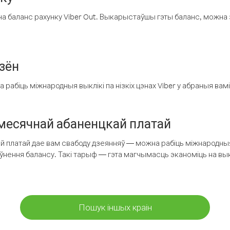
а баланс рахунку Viber Out. Выкарыстаўшы гэты баланс, можна 
зён
рабіць міжнародныя выклікі па нізкіх цэнах Viber у абраныя вамі
есячнай абаненцкай платай
 платай дае вам свабоду дзеянняў — можна рабіць міжнародныя 
аўнення балансу. Такі тарыф — гэта магчымасць эканоміць на выкл
Пошук іншых краін