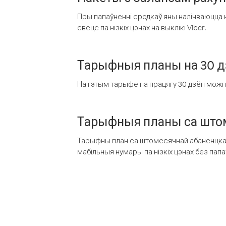
Пры папаўненні сродкаў яны налічваюцца н
свеце па нізкіх цэнах на выклікі Viber.
Тарыфныя планы на 30 д
На гэтым тарыфе на працягу 30 дзён можна 
Тарыфныя планы са штом
Тарыфны план са штомесячнай абаненцкай
мабільныя нумары па нізкіх цэнах без пап