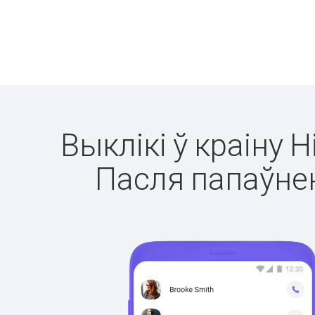
Выклікі ў краіну 
Пасля папаўнен