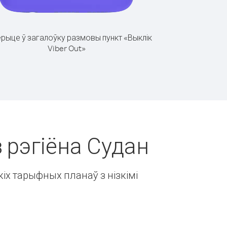
рыце ў загалоўку размовы пункт «Выклік
Viber Out»
з рэгіёна Судан
іх тарыфных планаў з нізкімі