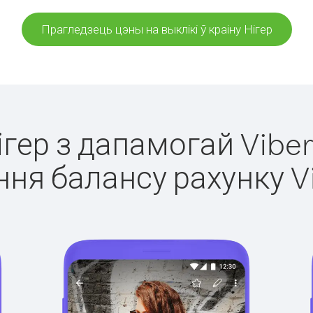
Прагледзець цэны на выклікі ў краіну Нігер
Нігер з дапамогай Viber
ня балансу рахунку V