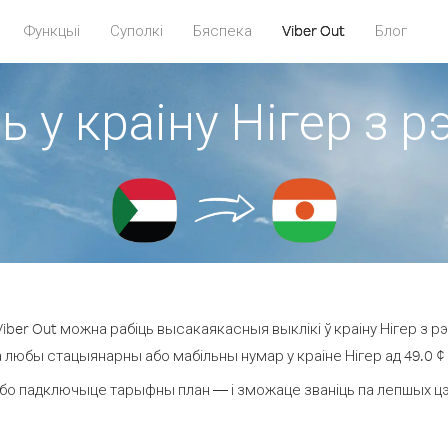
Функцыі
Суполкі
Бяспека
Viber Out
Блог
ь у краіну Нігер з р
ber Out можна рабіць высакаякасныя выклікі ў краіну Нігер з рэ
а любы стацыянарны або мабільны нумар у краіне Нігер ад 49.0 ¢ з
бо падключыце тарыфны план — і зможаце званіць па лепшых цэнах