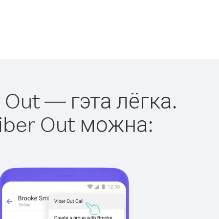
 Out — гэта лёгка.
iber Out можна: