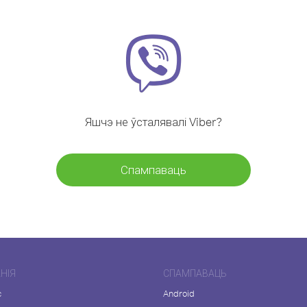
Яшчэ не ўсталявалі Viber?
Спампаваць
НІЯ
СПАМПАВАЦЬ
с
Android