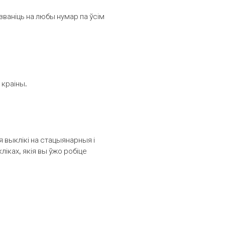
званіць на любы нумар па ўсім
 краіны.
выклікі на стацыянарныя і
іках, якія вы ўжо робіце