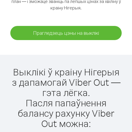
план — і зможаце званіць па лепшых цэнах за хвіліну ў
краіну Нігерыя.
Прагледзець цэны на выклікі
Выклікі ў краіну Нігерыя
з дапамогай Viber Out —
гэта лёгка.
Пасля папаўнення
балансу рахунку Viber
Out можна: