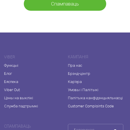
Спампаваць
VIBER
КАМПАНІЯ
Функцыі
Пра нас
Блог
Брэнд-цэнтр
Бяспека
Кар'ера
Viber Out
Умовы і Палітыкі
Цэны на выклікі
Палітыка канфідэнцыяльнасці
Служба падтрымкі
Customer Complaints Code
СПАМПАВАЦЬ
Беларуская