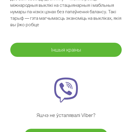
міжнародныя выклікі на стацыянарныя і мабільныя
нумары па нізкіх цэнах без папаўнення балансу. Такі
тарыф — гэта магчымасць эканоміць на выкліках, якія
вы ўжо робіце
Іншыя краіны
Яшчэ не ўсталявалі Viber?