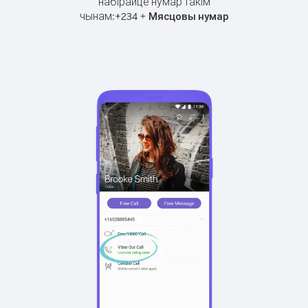
набірайце нумар такім
чынам:
+
+
234
Мясцовы нумар