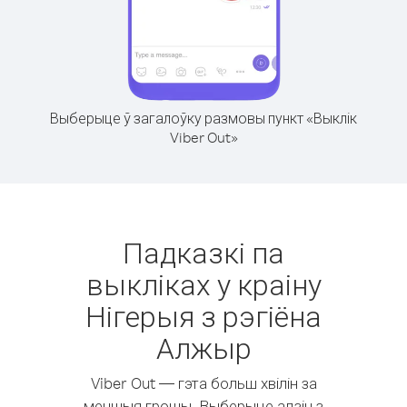
Выберыце ў загалоўку размовы пункт «Выклік
Viber Out»
Падказкі па
выкліках у краіну
Нігерыя з рэгіёна
Алжыр
Viber Out — гэта больш хвілін за
меншыя грошы. Выберыце адзін з