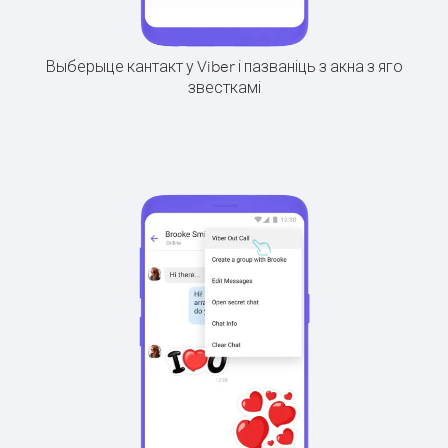
Выберыце кантакт у Viber і пазваніць з акна з яго
звесткамі