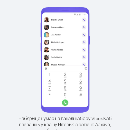
Набярыце нумар на панэлі набору Viber.
Каб
пазваніць у краіну Нігерыя з рэгіёна Алжыр,