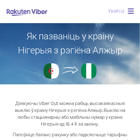
Увайсці
Togg
navig
Як пазваніць у краіну
Нігерыя з рэгіёна Алжыр
Дзякуючы Viber Out можна рабіць высакаякасныя
выклікі ў краіну Нігерыя з рэгіёна Алжыр.
Выклікі на
любы стацыянарны або мабільны нумар у краіне
Нігерыя ад 16.4 ¢ за хвіліну.
Папоўніце баланс рахунку або падключыце тарыфны