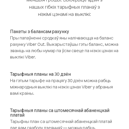
нашых гібкіх тарыфных планаў з
нізкімі цэнамі на выклікі:
Пакеты з балансам рахунку
Пры папаўненні сродкаў яны налічваюцца на баланс
рахунку Viber Out. Выкарыстаўшы гэты баланс, можна
званіць на любы нумар па ўсім свеце па нізкіх цэнах на
выклікі Viber.
Тарыфныя планы на 30 дзён
На гэтым тарыфе на працягу 30 дзён можна рабіць
міжнародныя выклікі па нізкіх цэнах Viber у абраныя
вамі краіны.
Тарыфныя планы са штомесячнай абаненцкай
платай
Тарыфны план са штомесячнай абаненцкай платай
дае вам свабоду дзеянняў — можна рабіць