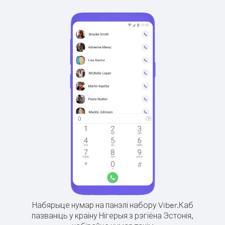
Набярыце нумар на панэлі набору Viber.
Каб
пазваніць у краіну Нігерыя з рэгіёна Эстонія,