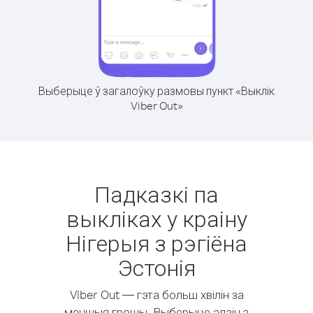
Выберыце ў загалоўку размовы пункт «Выклік
Viber Out»
Падказкі па
выкліках у краіну
Нігерыя з рэгіёна
Эстонія
Viber Out — гэта больш хвілін за
меншыя грошы. Выберыце адзін з