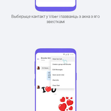
Выберыце кантакт у Viber і пазваніць з акна з яго
звесткамі