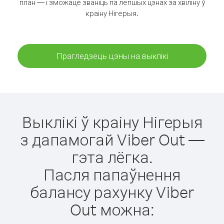
план — і зможаце званіць па лепшых цэнах за хвіліну ў
краіну Нігерыя.
Прагледзець цэны на выклікі
Выклікі ў краіну Нігерыя
з дапамогай Viber Out —
гэта лёгка.
Пасля папаўнення
балансу рахунку Viber
Out можна: