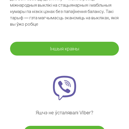
міжнародныя выклікі на стацыянарныя і мабільныя
нумары па нізкіх цэнах без папаўнення балансу. Такі
тарыф — гэта магчымасць эканоміць на выкліках, якія
вы ўжо робіце
Іншыя краіны
Яшчэ не ўсталявалі Viber?