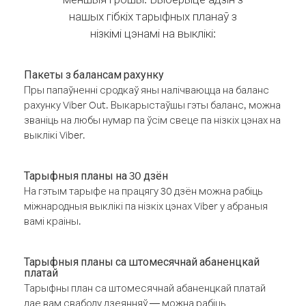
нашых гібкіх тарыфных планаў з
нізкімі цэнамі на выклікі:
Пакеты з балансам рахунку
Пры папаўненні сродкаў яны налічваюцца на баланс
рахунку Viber Out. Выкарыстаўшы гэты баланс, можна
званіць на любы нумар па ўсім свеце па нізкіх цэнах на
выклікі Viber.
Тарыфныя планы на 30 дзён
На гэтым тарыфе на працягу 30 дзён можна рабіць
міжнародныя выклікі па нізкіх цэнах Viber у абраныя
вамі краіны.
Тарыфныя планы са штомесячнай абаненцкай
платай
Тарыфны план са штомесячнай абаненцкай платай
дае вам свабоду дзеянняў — можна рабіць