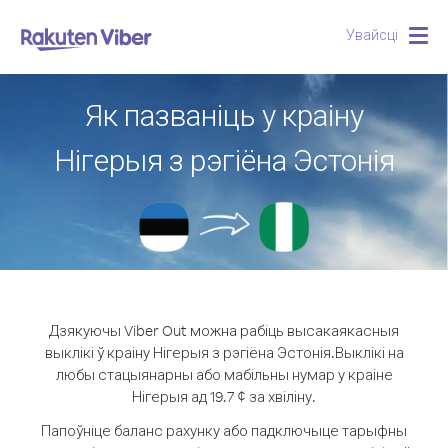
Увайсці
Togg
navig
Як пазваніць у краіну
Нігерыя з рэгіёна Эстонія
Дзякуючы Viber Out можна рабіць высакаякасныя
выклікі ў краіну Нігерыя з рэгіёна Эстонія.
Выклікі на
любы стацыянарны або мабільны нумар у краіне
Нігерыя ад 19.7 ¢ за хвіліну.
Папоўніце баланс рахунку або падключыце тарыфны