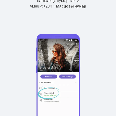
набірайце нумар такім
чынам:
+
+
234
Мясцовы нумар