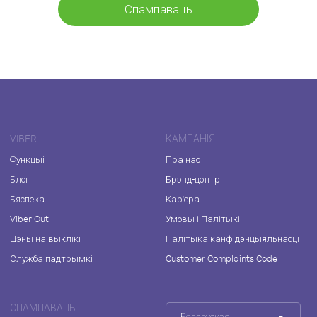
Спампаваць
VIBER
КАМПАНІЯ
Функцыі
Пра нас
Блог
Брэнд-цэнтр
Бяспека
Кар'ера
Viber Out
Умовы і Палітыкі
Цэны на выклікі
Палітыка канфідэнцыяльнасці
Служба падтрымкі
Customer Complaints Code
СПАМПАВАЦЬ
Беларуская