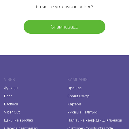
Яшчэ не ўсталявалі Viber?
Спампаваць
VIBER
КАМПАНІЯ
Функцыі
Пра нас
Блог
Брэнд-цэнтр
Бяспека
Кар'ера
Viber Out
Умовы і Палітыкі
Цэны на выклікі
Палітыка канфідэнцыяльнасці
Служба падтрымкі
Customer Complaints Code