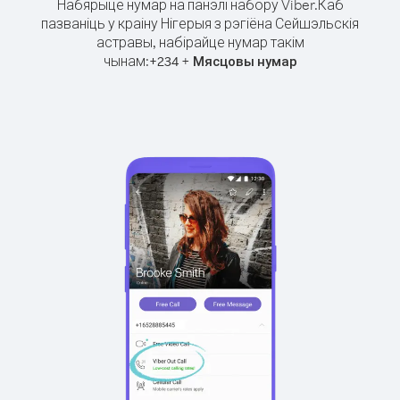
Набярыце нумар на панэлі набору Viber.
Каб
пазваніць у краіну Нігерыя з рэгіёна Сейшэльскія
астравы, набірайце нумар такім
чынам:
+
+
234
Мясцовы нумар