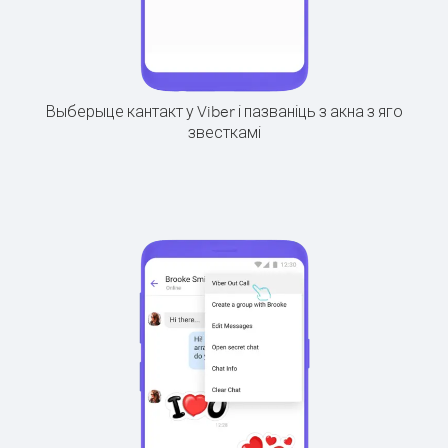
Выберыце кантакт у Viber і пазваніць з акна з яго
звесткамі