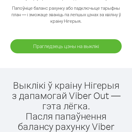
Папоўніце баланс рахунку або падключыце тарыфны
план — і зможаце званіць па лепшых цэнах за хвіліну ў
краіну Нігерыя.
Прагледзець цэны на выклікі
Выклікі ў краіну Нігерыя
з дапамогай Viber Out —
гэта лёгка.
Пасля папаўнення
балансу рахунку Viber