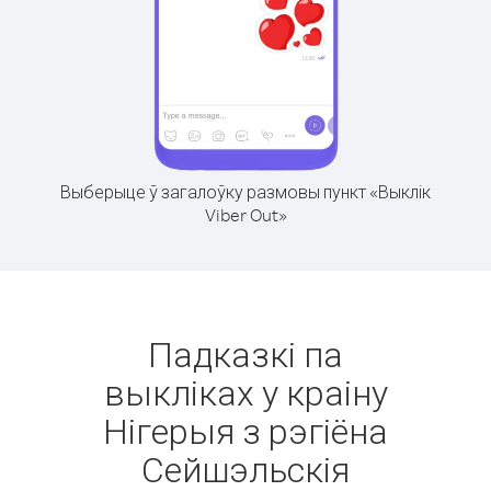
Выберыце ў загалоўку размовы пункт «Выклік
Viber Out»
Падказкі па
выкліках у краіну
Нігерыя з рэгіёна
Сейшэльскія