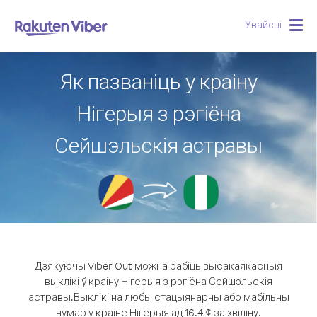
Увайсці
Togg
navig
Як пазваніць у краіну
Нігерыя з рэгіёна
Сейшэльскія астравы
Дзякуючы Viber Out можна рабіць высакаякасныя
выклікі ў краіну Нігерыя з рэгіёна Сейшэльскія
астравы.
Выклікі на любы стацыянарны або мабільны
нумар у краіне Нігерыя ад 16.4 ¢ за хвіліну.