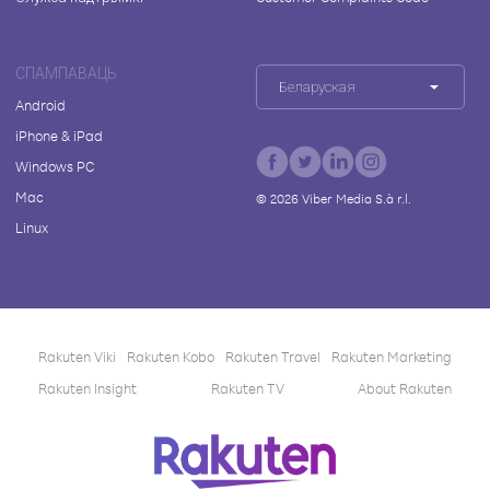
СПАМПАВАЦЬ
Беларуская
Android
iPhone & iPad
Windows PC
Mac
©
2026
Viber Media S.à r.l.
Linux
Rakuten Viki
Rakuten Kobo
Rakuten Travel
Rakuten Marketing
Rakuten Insight
Rakuten TV
About Rakuten