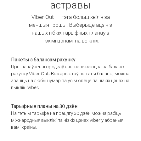
астравы
Viber Out — гэта больш хвілін за
меншыя грошы. Выберыце адзін з
нашых гібкіх тарыфных планаў з
нізкімі цэнамі на выклікі:
Пакеты з балансам рахунку
Пры папаўненні сродкаў яны налічваюцца на баланс
рахунку Viber Out. Выкарыстаўшы гэты баланс, можна
званіць на любы нумар па ўсім свеце па нізкіх цэнах на
выклікі Viber.
Тарыфныя планы на 30 дзён
На гэтым тарыфе на працягу 30 дзён можна рабіць
міжнародныя выклікі па нізкіх цэнах Viber у абраныя
вамі краіны.