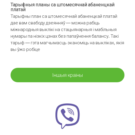
Тарыфныя планы са штомесячнай абаненцкай
платай
Тарыфны план са штомесячнай абаненцкай платай
дае вам свабоду дзеянняў — можна рабіць
міжнародныя выклікі на стацыянарныя і мабільныя
нумары па нізкіх цэнах без папаўнення балансу. Такі
тарыф — гэта магчымасць эканоміць на выкліках, якія
вы ўжо робіце
Іншыя краіны