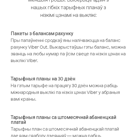
нашых гібкіх тарыфных планаў з
нізкімі цэнамі на выклікі:
Пакеты з балансам рахунку
Пры папаўненні сродкаў яны налічваюцца на баланс
рахунку Viber Out. Выкарыстаўшы гэты баланс, можна
званіць на любы нумар па ўсім свеце па нізкіх цэнах на
выклікі Viber.
Тарыфныя планы на 30 дзён
На гэтым тарыфе на працягу 30 дзён можна рабіць
міжнародныя выклікі па нізкіх цэнах Viber у абраныя
вамі краіны.
Тарыфныя планы са штомесячнай абаненцкай
платай
Тарыфны план са штомесячнай абаненцкай платай
дае вам свабоду дзеянняў — можна рабіць