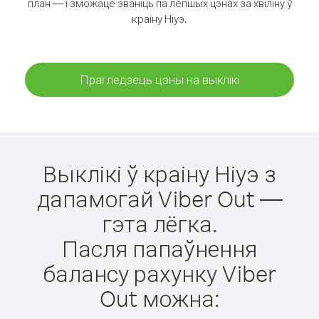
план — і зможаце званіць па лепшых цэнах за хвіліну ў
краіну Ніуэ.
Прагледзець цэны на выклікі
Выклікі ў краіну Ніуэ з
дапамогай Viber Out —
гэта лёгка.
Пасля папаўнення
балансу рахунку Viber
Out можна: