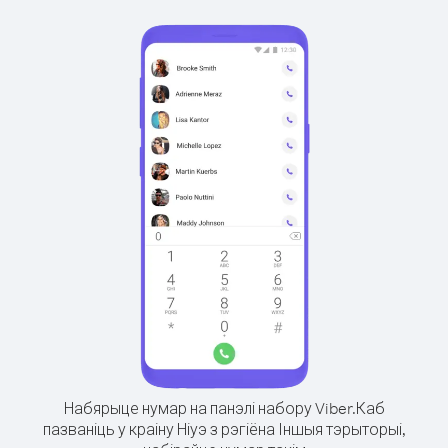
Набярыце нумар на панэлі набору Viber.
Каб
пазваніць у краіну Ніуэ з рэгіёна Іншыя тэрыторыі,