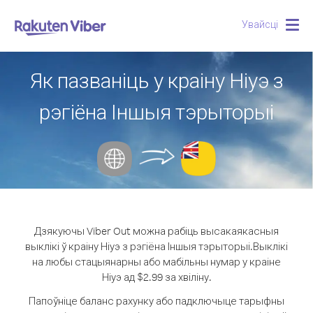
Увайсці
Togg
navig
Як пазваніць у краіну Ніуэ з
рэгіёна Іншыя тэрыторыі
Дзякуючы Viber Out можна рабіць высакаякасныя
выклікі ў краіну Ніуэ з рэгіёна Іншыя тэрыторыі.
Выклікі
на любы стацыянарны або мабільны нумар у краіне
Ніуэ ад $2.99 за хвіліну.
Папоўніце баланс рахунку або падключыце тарыфны