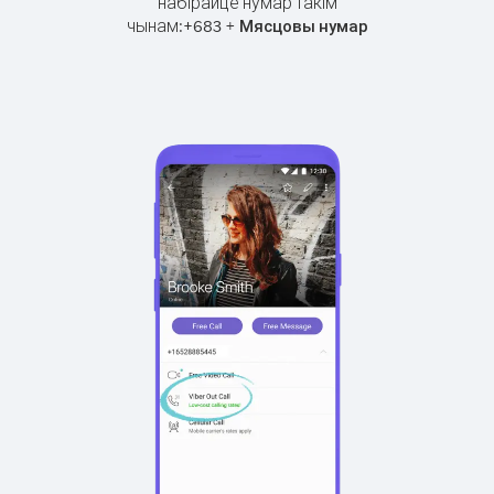
набірайце нумар такім
чынам:
+
+
683
Мясцовы нумар