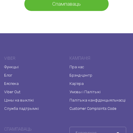
Спампаваць
VIBER
КАМПАНІЯ
Функцыі
Пра нас
Блог
Брэнд-цэнтр
Бяспека
Кар'ера
Viber Out
Умовы і Палітыкі
Цэны на выклікі
Палітыка канфідэнцыяльнасці
Служба падтрымкі
Customer Complaints Code
СПАМПАВАЦЬ
Беларуская