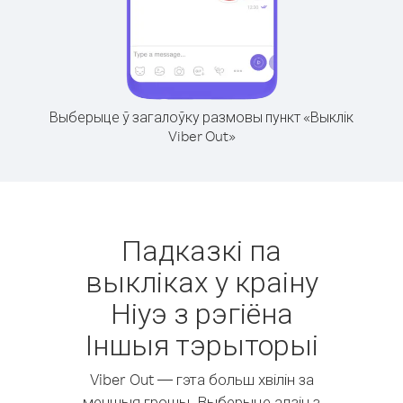
Выберыце ў загалоўку размовы пункт «Выклік
Viber Out»
Падказкі па
выкліках у краіну
Ніуэ з рэгіёна
Іншыя тэрыторыі
Viber Out — гэта больш хвілін за
меншыя грошы. Выберыце адзін з