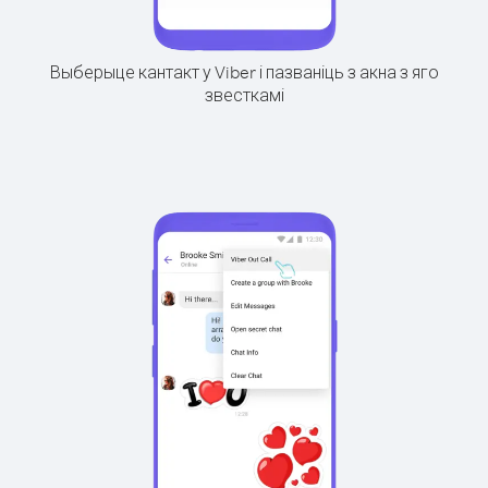
Выберыце кантакт у Viber і пазваніць з акна з яго
звесткамі