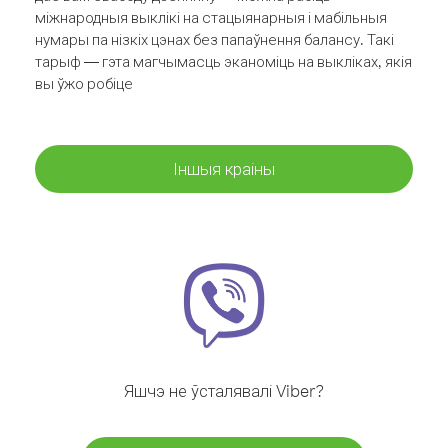
міжнародныя выклікі на стацыянарныя і мабільныя
нумары па нізкіх цэнах без папаўнення балансу. Такі
тарыф — гэта магчымасць эканоміць на выкліках, якія
вы ўжо робіце
Іншыя краіны
Яшчэ не ўсталявалі Viber?