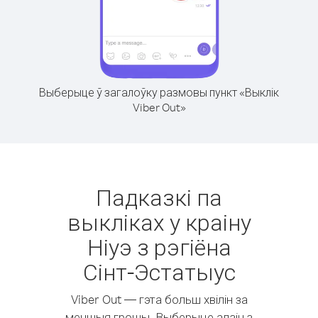
Выберыце ў загалоўку размовы пункт «Выклік
Viber Out»
Падказкі па
выкліках у краіну
Ніуэ з рэгіёна
Сінт-Эстатыус
Viber Out — гэта больш хвілін за
меншыя грошы. Выберыце адзін з