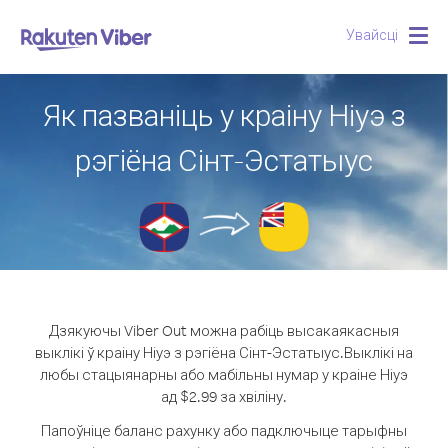
Увайсці
Togg
navig
Як пазваніць у краіну Ніуэ з
рэгіёна Сінт-Эстатыус
Дзякуючы Viber Out можна рабіць высакаякасныя
выклікі ў краіну Ніуэ з рэгіёна Сінт-Эстатыус.
Выклікі на
любы стацыянарны або мабільны нумар у краіне Ніуэ
ад $2.99 за хвіліну.
Папоўніце баланс рахунку або падключыце тарыфны