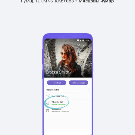
нумар такім чынам:
+
+
683
Мясцовы нумар