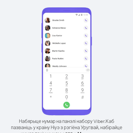
Набярыце нумар на панэлі набору Viber.
Каб
пазваніць у краіну Ніуэ з рэгіёна Уругвай, набірайце