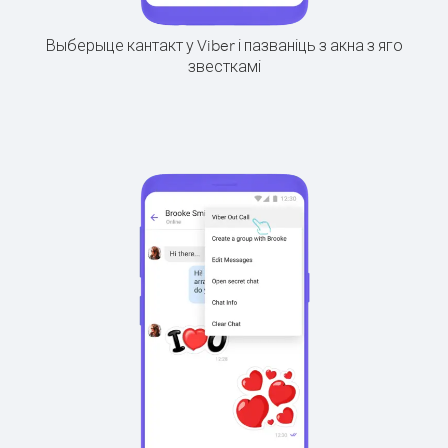
Выберыце кантакт у Viber і пазваніць з акна з яго
звесткамі