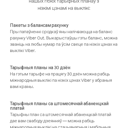
нашых гібкіх тарыфных планаў з
нізкімі цэнамі на выклікі:
Пакеты з балансам рахунку
Пры папаўненні сродкаў яны налічваюцца на баланс
рахунку Viber Out. Выкарыстаўшы гэты баланс, можна
званіць на любы нумар па ўсім свеце па нізкіх цэнах на
выклікі Viber.
Тарыфныя планы на 30 дзён
На гэтым тарыфе на працягу 30 дзён можна рабіць
міжнародныя выклікі па нізкіх цэнах Viber у абраныя
вамі краіны.
Тарыфныя планы са штомесячнай абаненцкай
платай
Тарыфны план са штомесячнай абаненцкай платай
дае вам свабоду дзеянняў — можна рабіць
міжнародныя выклікі на стацыянарныя і мабільныя