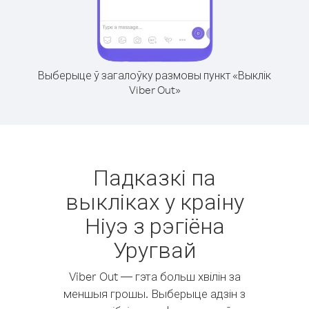
Выберыце ў загалоўку размовы пункт «Выклік
Viber Out»
Падказкі па
выкліках у краіну
Ніуэ з рэгіёна
Уругвай
Viber Out — гэта больш хвілін за
меншыя грошы. Выберыце адзін з