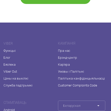
VIBER
КАМПАНІЯ
Функцыі
Пра нас
Блог
Брэнд-цэнтр
Бяспека
Кар'ера
Viber Out
Умовы і Палітыкі
Цэны на выклікі
Палітыка канфідэнцыяльнасці
Служба падтрымкі
Customer Complaints Code
СПАМПАВАЦЬ
Беларуская
Android