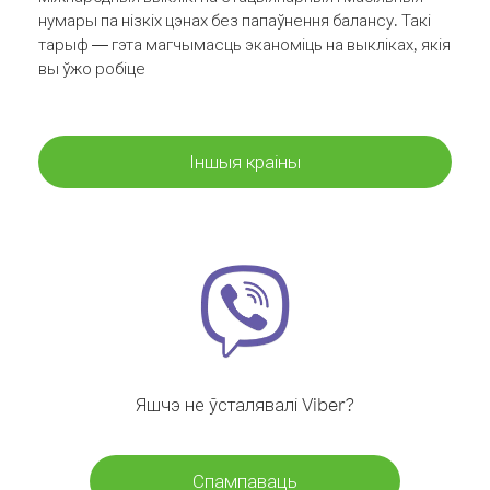
нумары па нізкіх цэнах без папаўнення балансу. Такі
тарыф — гэта магчымасць эканоміць на выкліках, якія
вы ўжо робіце
Іншыя краіны
Яшчэ не ўсталявалі Viber?
Спампаваць