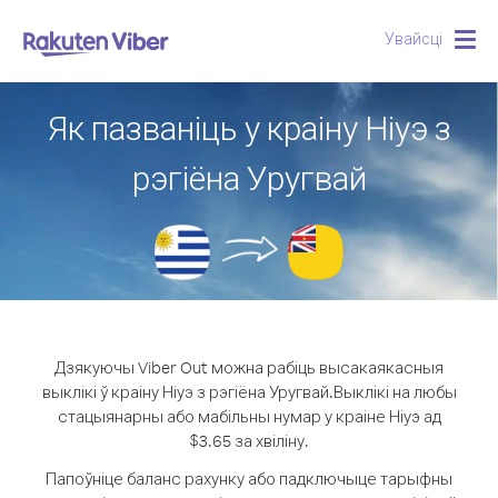
Увайсці
Togg
navig
Як пазваніць у краіну Ніуэ з
рэгіёна Уругвай
Дзякуючы Viber Out можна рабіць высакаякасныя
выклікі ў краіну Ніуэ з рэгіёна Уругвай.
Выклікі на любы
стацыянарны або мабільны нумар у краіне Ніуэ ад
$3.65 за хвіліну.
Папоўніце баланс рахунку або падключыце тарыфны