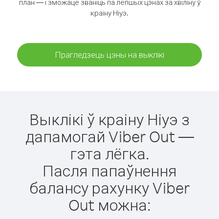
план — і зможаце званіць па лепшых цэнах за хвіліну ў
краіну Ніуэ.
Прагледзець цэны на выклікі
Выклікі ў краіну Ніуэ з
дапамогай Viber Out —
гэта лёгка.
Пасля папаўнення
балансу рахунку Viber
Out можна: