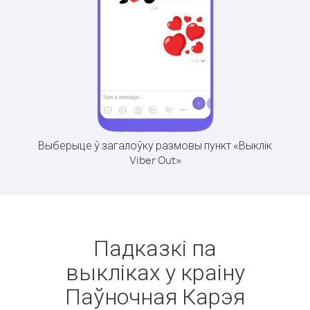
Выберыце ў загалоўку размовы пункт «Выклік
Viber Out»
Падказкі па
выкліках у краіну
Паўночная Карэя