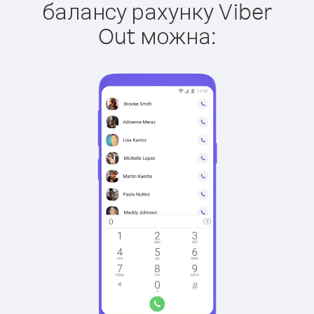
балансу рахунку Viber
Out можна: