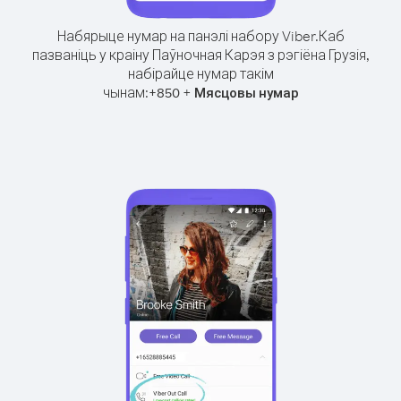
Набярыце нумар на панэлі набору Viber.
Каб
пазваніць у краіну Паўночная Карэя з рэгіёна Грузія,
набірайце нумар такім
чынам:
+
+
850
Мясцовы нумар