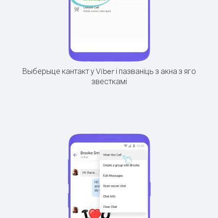
Выберыце кантакт у Viber і пазваніць з акна з яго
звесткамі