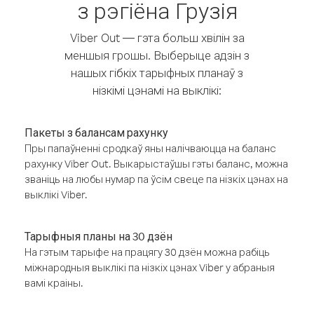
з рэгіёна Грузія
Viber Out — гэта больш хвілін за
меншыя грошы. Выберыце адзін з
нашых гібкіх тарыфных планаў з
нізкімі цэнамі на выклікі:
Пакеты з балансам рахунку
Пры папаўненні сродкаў яны налічваюцца на баланс
рахунку Viber Out. Выкарыстаўшы гэты баланс, можна
званіць на любы нумар па ўсім свеце па нізкіх цэнах на
выклікі Viber.
Тарыфныя планы на 30 дзён
На гэтым тарыфе на працягу 30 дзён можна рабіць
міжнародныя выклікі па нізкіх цэнах Viber у абраныя
вамі краіны.