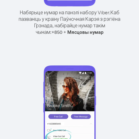
Набярыце нумар на панэлі набору Viber.
Каб
пазваніць у краіну Паўночная Карэя з рэгіёна
Грэнада, набірайце нумар такім
чынам:
+
+
850
Мясцовы нумар