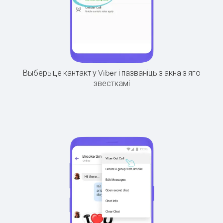
Выберыце кантакт у Viber і пазваніць з акна з яго
звесткамі