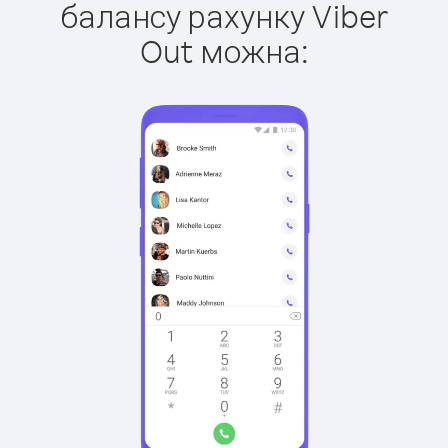
балансу рахунку Viber
Out можна: