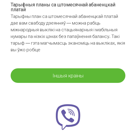
Тарыфныя планы са штомесячнай абаненцкай
платай
Тарыфны план са штомесячнай абаненцкай платай
дае вам свабоду дзеянняў — можна рабіць
міжнародныя выклікі на стацыянарныя і мабільныя
нумары па нізкіх цэнах без папаўнення балансу. Такі
тарыф — гэта магчымасць эканоміць на выкліках, якія
вы ўжо робіце
Іншыя краіны