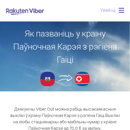
Увайсці
Togg
navig
Як пазваніць у краіну
Паўночная Карэя з рэгіёна
Гаіці
Дзякуючы Viber Out можна рабіць высакаякасныя
выклікі ў краіну Паўночная Карэя з рэгіёна Гаіці.
Выклікі
на любы стацыянарны або мабільны нумар у краіне
Паўночная Карэя ад 70.0 ¢ за хвіліну.