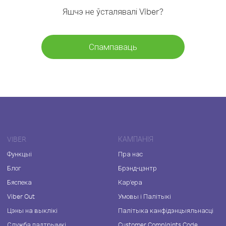
Яшчэ не ўсталявалі Viber?
Спампаваць
VIBER
КАМПАНІЯ
Функцыі
Пра нас
Блог
Брэнд-цэнтр
Бяспека
Кар'ера
Viber Out
Умовы і Палітыкі
Цэны на выклікі
Палітыка канфідэнцыяльнасці
Служба падтрымкі
Customer Complaints Code