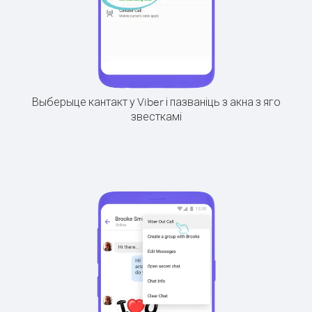
Выберыце кантакт у Viber і пазваніць з акна з яго
звесткамі