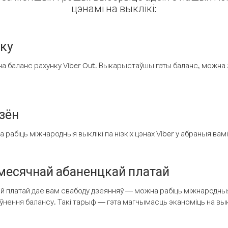
цэнамі на выклікі:
нку
а баланс рахунку Viber Out. Выкарыстаўшы гэты баланс, можна 
зён
рабіць міжнародныя выклікі па нізкіх цэнах Viber у абраныя вамі
есячнай абаненцкай платай
 платай дае вам свабоду дзеянняў — можна рабіць міжнародныя 
аўнення балансу. Такі тарыф — гэта магчымасць эканоміць на выкл