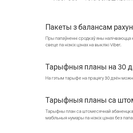
Пакеты з балансам раху
Пры папаўненні сродкаў яны налічваюцца н
свеце па нізкіх цэнах на выклікі Viber.
Тарыфныя планы на 30 д
На гэтым тарыфе на працягу 30 дзён можна 
Тарыфныя планы са штом
Тарыфны план са штомесячнай абаненцкай
мабільныя нумары па нізкіх цэнах без пап