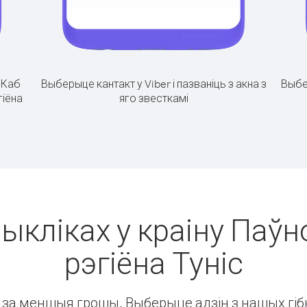
.
Каб
Выберыце кантакт у Viber і пазваніць з акна з
Выбе
гіёна
яго звесткамі
выкліках у краіну Паўн
рэгіёна Туніс
ін за меншыя грошы. Выберыце адзін з нашых гібк