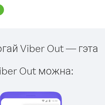
гай Viber Out — гэта
iber Out можна: