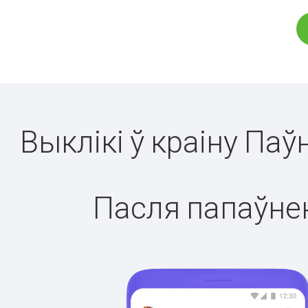
Выклікі ў краіну Па
Пасля папаўнен