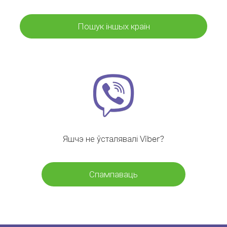
Пошук іншых краін
Яшчэ не ўсталявалі Viber?
Спампаваць