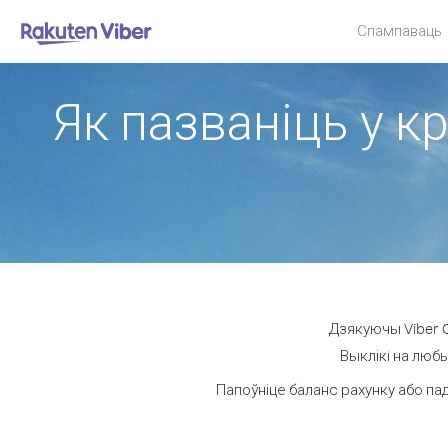
Спампаваць
Як пазваніць у к
Дзякуючы Viber O
Выклікі на любы
Папоўніце баланс рахунку або па