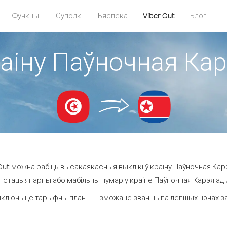
Функцыі
Суполкі
Бяспека
Viber Out
Блог
раіну Паўночная Карэ
ut можна рабіць высакаякасныя выклікі ў краіну Паўночная Карэя
 стацыянарны або мабільны нумар у краіне Паўночная Карэя ад 70
дключыце тарыфны план — і зможаце званіць па лепшых цэнах за х