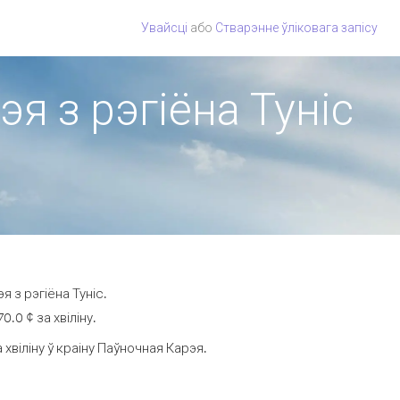
Увайсці
або
Стварэнне ўліковага запісу
я з рэгіёна Туніс
 з рэгіёна Туніс.
.0 ¢ за хвіліну.
віліну ў краіну Паўночная Карэя.