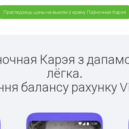
Прагледзець цэны на выклікі ў краіну Паўночная Карэя
ўночная Карэя з дапамо
лёгка.
ня балансу рахунку V