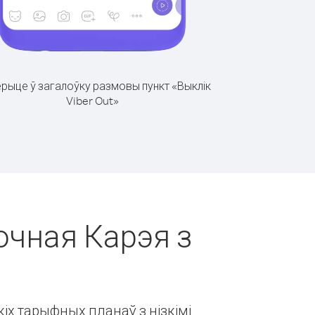
рыце ў загалоўку размовы пункт «Выклік
Viber Out»
очная Карэя з
іх тарыфных планаў з нізкімі