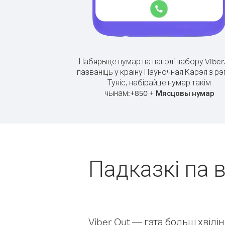
Набярыце нумар на панэлі набору Viber
пазваніць у краіну Паўночная Карэя з рэ
Туніс, набірайце нумар такім
чынам:
+
+
850
Мясцовы нумар
Падказкі па 
Viber Out — гэта больш хвіл