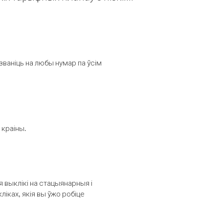
званіць на любы нумар па ўсім
 краіны.
выклікі на стацыянарныя і
іках, якія вы ўжо робіце