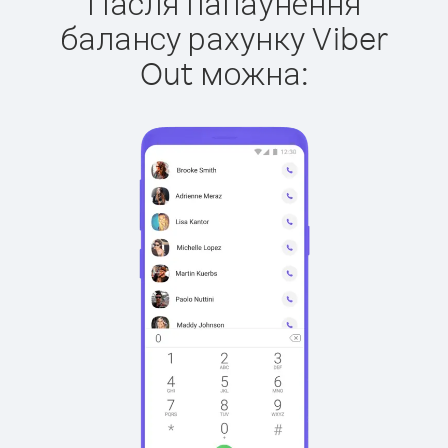
Пасля папаўнення
балансу рахунку Viber
Out можна: