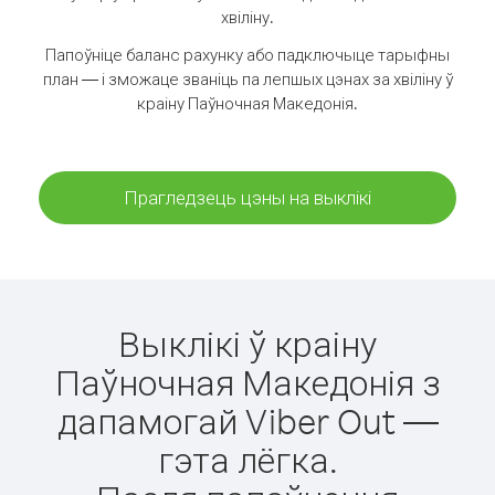
хвіліну.
Папоўніце баланс рахунку або падключыце тарыфны
план — і зможаце званіць па лепшых цэнах за хвіліну ў
краіну Паўночная Македонія.
Прагледзець цэны на выклікі
Выклікі ў краіну
Паўночная Македонія з
дапамогай Viber Out —
гэта лёгка.