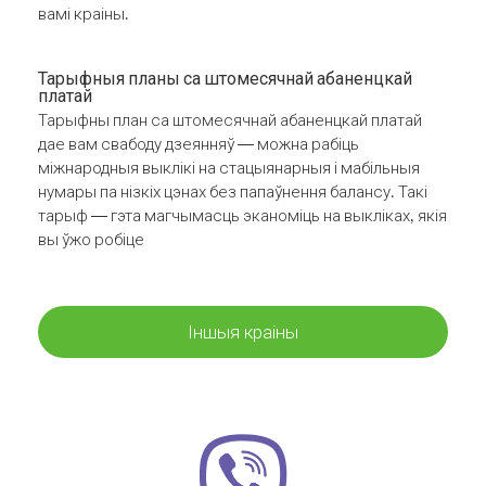
вамі краіны.
Тарыфныя планы са штомесячнай абаненцкай
платай
Тарыфны план са штомесячнай абаненцкай платай
дае вам свабоду дзеянняў — можна рабіць
міжнародныя выклікі на стацыянарныя і мабільныя
нумары па нізкіх цэнах без папаўнення балансу. Такі
тарыф — гэта магчымасць эканоміць на выкліках, якія
вы ўжо робіце
Іншыя краіны