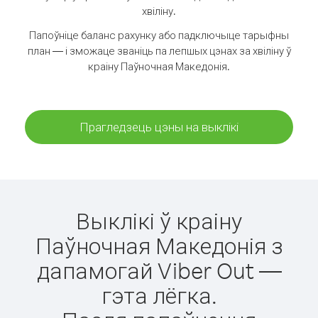
хвіліну.
Папоўніце баланс рахунку або падключыце тарыфны
план — і зможаце званіць па лепшых цэнах за хвіліну ў
краіну Паўночная Македонія.
Прагледзець цэны на выклікі
Выклікі ў краіну
Паўночная Македонія з
дапамогай Viber Out —
гэта лёгка.