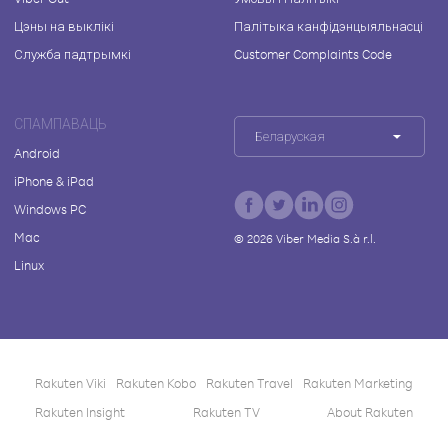
Цэны на выклікі
Палітыка канфідэнцыяльнасці
Служба падтрымкі
Customer Complaints Code
СПАМПАВАЦЬ
Беларуская
Android
iPhone & iPad
Windows PC
Mac
©
2026
Viber Media S.à r.l.
Linux
Rakuten Viki
Rakuten Kobo
Rakuten Travel
Rakuten Marketing
Rakuten Insight
Rakuten TV
About Rakuten