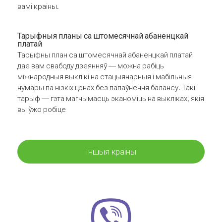
вамі краіны.
Тарыфныя планы са штомесячнай абаненцкай
платай
Тарыфны план са штомесячнай абаненцкай платай
дае вам свабоду дзеянняў — можна рабіць
міжнародныя выклікі на стацыянарныя і мабільныя
нумары па нізкіх цэнах без папаўнення балансу. Такі
тарыф — гэта магчымасць эканоміць на выкліках, якія
вы ўжо робіце
Іншыя краіны