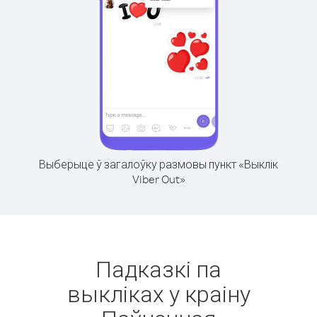
Выберыце ў загалоўку размовы пункт «Выклік
Viber Out»
Падказкі па
выкліках у краіну