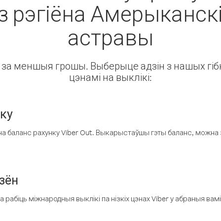
з рэгіёна Амерыканскія
астравы
ін за меншыя грошы. Выберыце адзін з нашых гібк
цэнамі на выклікі:
нку
а баланс рахунку Viber Out. Выкарыстаўшы гэты баланс, можна 
зён
рабіць міжнародныя выклікі па нізкіх цэнах Viber у абраныя вамі