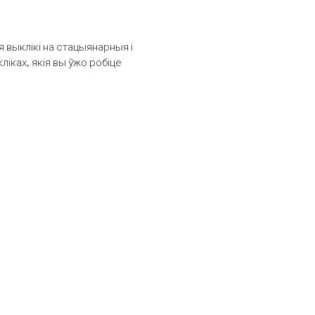
выклікі на стацыянарныя і
іках, якія вы ўжо робіце