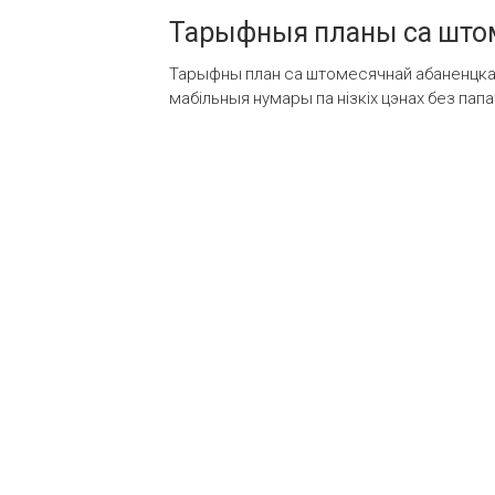
Тарыфныя планы са штом
Тарыфны план са штомесячнай абаненцкай
мабільныя нумары па нізкіх цэнах без пап