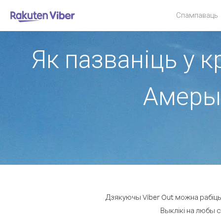
Спампаваць
Як пазваніць у к
Амерык
Дзякуючы Viber Out можна рабіць
Выклікі на любы с