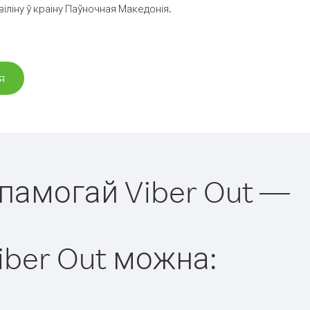
ліну ў краіну Паўночная Македонія.
я
апамогай Viber Out —
iber Out можна: