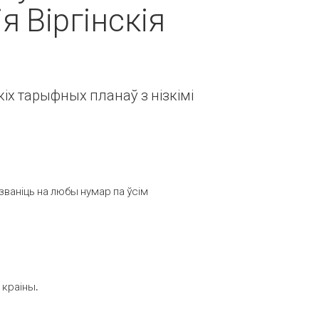
 Віргінскія
іх тарыфных планаў з нізкімі
званіць на любы нумар па ўсім
 краіны.