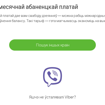
есячнай абаненцкай платай
 платай дае вам свабоду дзеянняў — можна рабіць міжнародныя 
аўнення балансу. Такі тарыф — гэта магчымасць эканоміць на выкл
Пошук іншых краін
Яшчэ не ўсталявалі Viber?