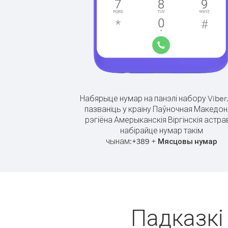
Набярыце нумар на панэлі набору Viber
пазваніць у краіну Паўночная Македоні
рэгіёна Амерыканскія Віргінскія астра
набірайце нумар такім
чынам:
+
+
389
Мясцовы нумар
Падказкі