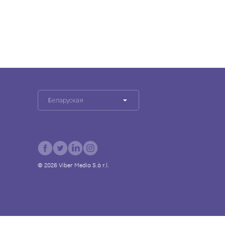
Беларуская
©
2026
Viber Media S.à r.l.