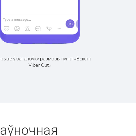
рыце ў загалоўку размовы пункт «Выклік
Viber Out»
Паўночная