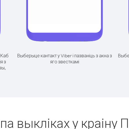
.
Каб
Выберыце кантакт у Viber і пазваніць з акна з
Выбе
я з
яго звесткамі
вы,
 па выкліках у краіну 