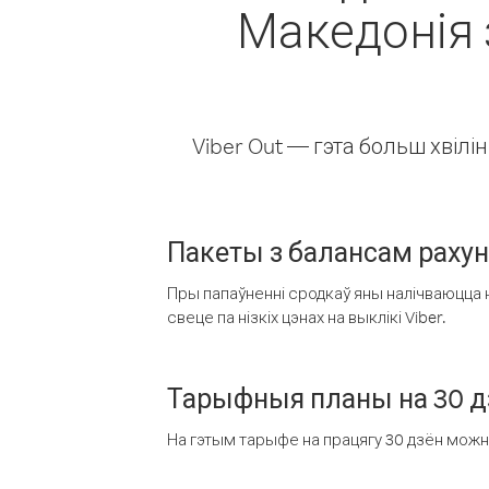
Македонія 
Viber Out — гэта больш хвіл
Пакеты з балансам раху
Пры папаўненні сродкаў яны налічваюцца н
свеце па нізкіх цэнах на выклікі Viber.
Тарыфныя планы на 30 д
На гэтым тарыфе на працягу 30 дзён можна 