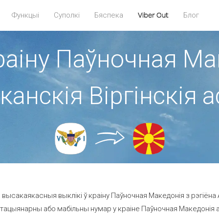
Функцыі
Суполкі
Бяспека
Viber Out
Блог
раіну Паўночная Ма
анскія Віргінскія 
 высакаякасныя выклікі ў краіну Паўночная Македонія з рэгіёна 
тацыянарны або мабільны нумар у краіне Паўночная Македонія ад 