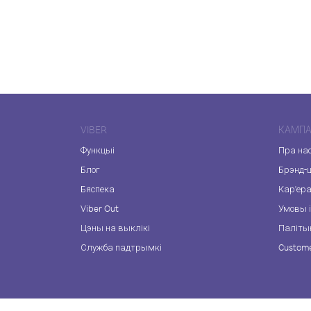
VIBER
КАМПА
Функцыі
Пра на
Блог
Брэнд-
Бяспека
Кар'ер
Viber Out
Умовы і
Цэны на выклікі
Паліты
Служба падтрымкі
Custome