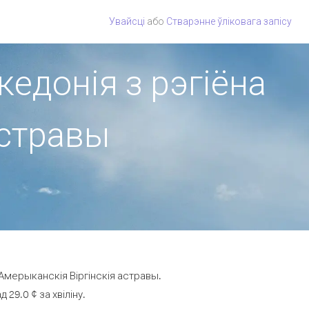
Увайсці
або
Стварэнне ўліковага запісу
кедонія з рэгіёна
астравы
Амерыканскія Віргінскія астравы.
29.0 ¢ за хвіліну.