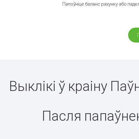
Папоўніце баланс рахунку або падк
Выклікі ў краіну Па
Пасля папаўнен