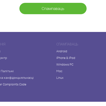
Спампаваць
НІЯ
СПАМПАВАЦЬ
с
Android
цэнтр
iPhone & iPad
а
Windows PC
 Палітыкі
Mac
ка канфідэнцыяльнасці
Linux
r Complaints Code