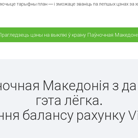
лючыце тарыфны план — і зможаце званіць па лепшых цэнах за хві
Прагледзець цэны на выклікі ў краіну Паўночная Македоні
ўночная Македонія з д
гэта лёгка.
ня балансу рахунку V