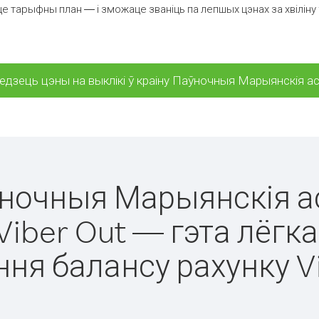
е тарыфны план — і зможаце званіць па лепшых цэнах за хвіліну
едзець цэны на выклікі ў краіну Паўночныя Марыянскія а
аўночныя Марыянскія 
Viber Out — гэта лёгка
ня балансу рахунку V