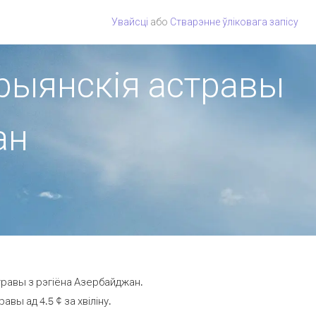
Увайсці
або
Стварэнне ўліковага запісу
арыянскія астравы
ан
травы з рэгіёна Азербайджан.
ы ад 4.5 ¢ за хвіліну.