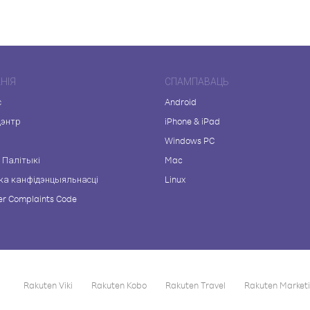
НІЯ
СПАМПАВАЦЬ
с
Android
цэнтр
iPhone & iPad
а
Windows PC
 Палітыкі
Mac
ка канфідэнцыяльнасці
Linux
r Complaints Code
Rakuten Viki
Rakuten Kobo
Rakuten Travel
Rakuten Market