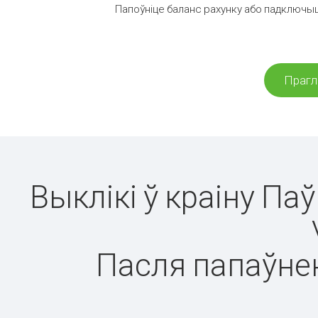
Папоўніце баланс рахунку або падключыц
Прагл
Выклікі ў краіну П
Пасля папаўнен