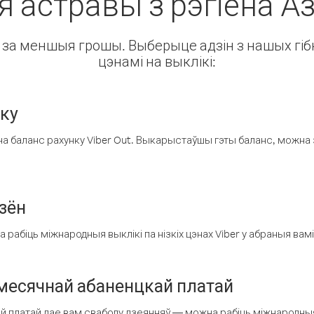
 астравы з рэгіёна 
ін за меншыя грошы. Выберыце адзін з нашых гібк
цэнамі на выклікі:
нку
а баланс рахунку Viber Out. Выкарыстаўшы гэты баланс, можна 
зён
рабіць міжнародныя выклікі па нізкіх цэнах Viber у абраныя вамі
есячнай абаненцкай платай
 платай дае вам свабоду дзеянняў — можна рабіць міжнародныя 