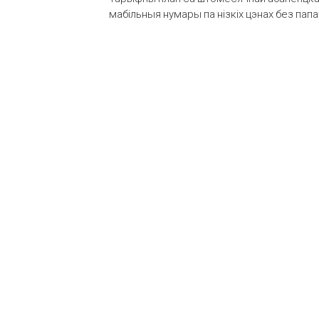
мабільныя нумары па нізкіх цэнах без пап