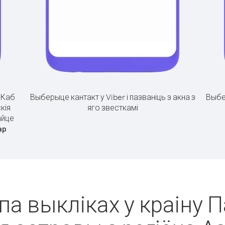
.
Каб
Выберыце кантакт у Viber і пазваніць з акна з
Выбе
кія
яго звесткамі
айце
ар
па выкліках у краіну