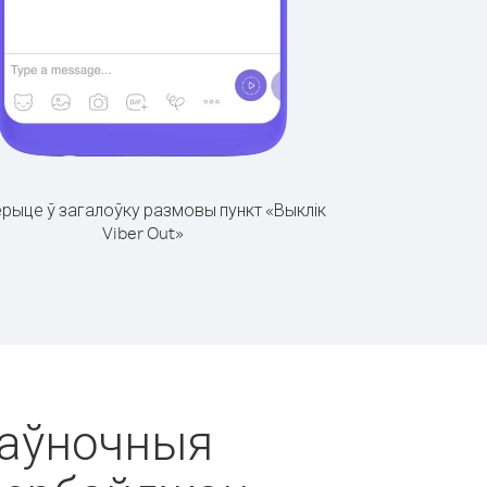
рыце ў загалоўку размовы пункт «Выклік
Viber Out»
 Паўночныя