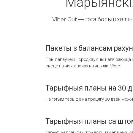
Марыянскія
Viber Out — гэта больш хвіл
Пакеты з балансам раху
Пры папаўненні сродкаў яны налічваюцца н
свеце па нізкіх цэнах на выклікі Viber.
Тарыфныя планы на 30 д
На гэтым тарыфе на працягу 30 дзён можна 
Тарыфныя планы са штом
Тарыфны план са штомесячнай абаненцкай