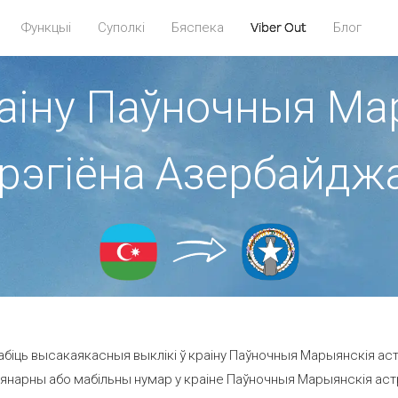
Функцыі
Суполкі
Бяспека
Viber Out
Блог
раіну Паўночныя М
 рэгіёна Азербайдж
біць высакаякасныя выклікі ў краіну Паўночныя Марыянскія ас
янарны або мабільны нумар у краіне Паўночныя Марыянскія астрав