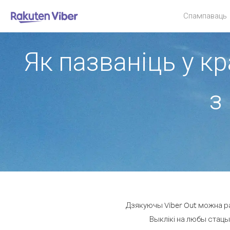
Спампаваць
Як пазваніць у к
з
Дзякуючы Viber Out можна ра
Выклікі на любы стацы