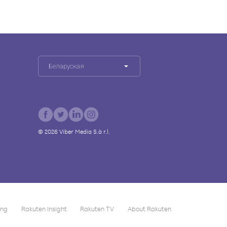
Беларуская
©
2026
Viber Media S.à r.l.
ing
Rakuten Insight
Rakuten TV
About Rakuten