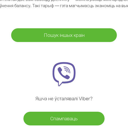
аўнення балансу. Такі тарыф — гэта магчымасць эканоміць на выкл
Пошук іншых краін
Яшчэ не ўсталявалі Viber?
Спампаваць