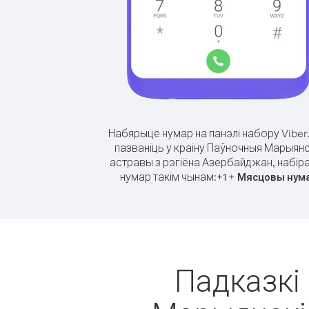
Набярыце нумар на панэлі набору Viber
пазваніць у краіну Паўночныя Марыянс
астравы з рэгіёна Азербайджан, набір
нумар такім чынам:
+
+
1
Мясцовы нум
Падказкі 