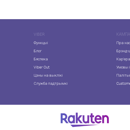
VIBER
КАМПА
Функцыі
Пра на
Блог
Брэнд-
Бяспека
Кар'ер
Viber Out
Умовы і
Цэны на выклікі
Паліты
Служба падтрымкі
Custome