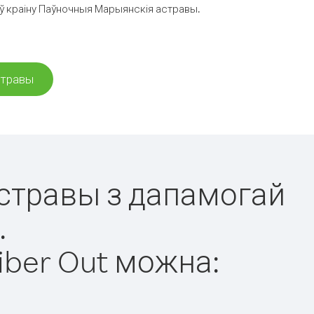
 ў краіну Паўночныя Марыянскія астравы.
стравы
астравы з дапамогай
.
iber Out можна: