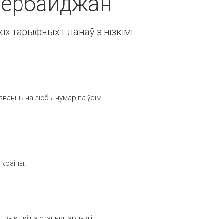
Азербайджан
іх тарыфных планаў з нізкімі
званіць на любы нумар па ўсім
 краіны.
выклікі на стацыянарныя і