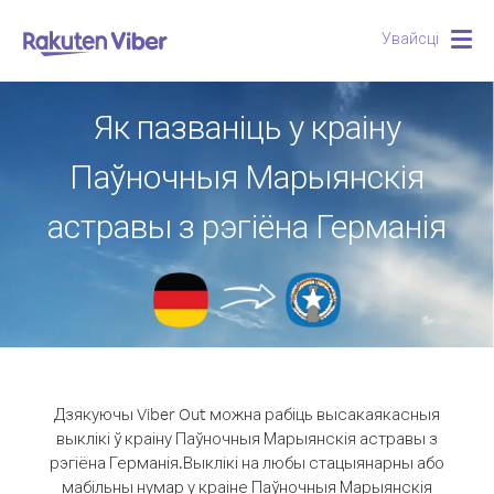
Увайсці
Togg
navig
Як пазваніць у краіну
Паўночныя Марыянскія
астравы з рэгіёна Германія
Дзякуючы Viber Out можна рабіць высакаякасныя
выклікі ў краіну Паўночныя Марыянскія астравы з
рэгіёна Германія.
Выклікі на любы стацыянарны або
мабільны нумар у краіне Паўночныя Марыянскія