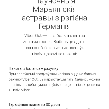
Паўночныя
Марыянскія
астравы з рэгіёна
Германія
Viber Out — гэта больш хвілін за
меншыя грошы. Выберыце адзін з
нашых гібкіх тарыфных планаў з
нізкімі цэнамі на выклікі:
Пакеты з балансам рахунку
Пры папаўненні сродкаў яны налічваюцца на баланс
рахунку Viber Out. Выкарыстаўшы гэты баланс, можна
званіць на любы нумар па ўсім свеце па нізкіх цэнах на
выклікі Viber.
Тарыфныя планы на 30 дзён