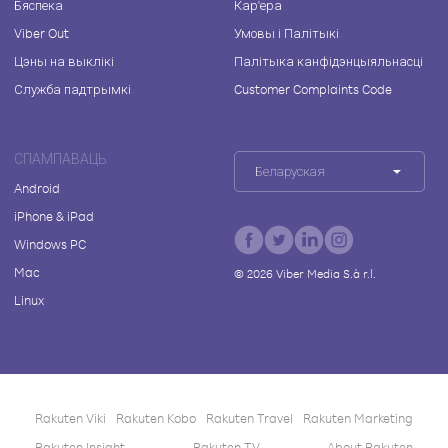
Бяспека
Кар'ера
Viber Out
Умовы і Палітыкі
Цэны на выклікі
Палітыка канфідэнцыяльнасці
Служба падтрымкі
Customer Complaints Code
СПАМПАВАЦЬ
Беларуская
Android
iPhone & iPad
Windows PC
Mac
©
2026
Viber Media S.à r.l.
Linux
Rakuten Viki
Rakuten Kobo
Rakuten Travel
Rakuten Marketing
Rakuten Insight
Rakuten TV
About Rakuten