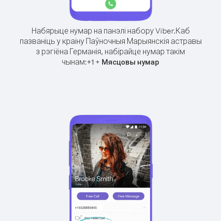
Набярыце нумар на панэлі набору Viber.
Каб
пазваніць у краіну Паўночныя Марыянскія астравы
з рэгіёна Германія, набірайце нумар такім
чынам:
+
+
1
Мясцовы нумар