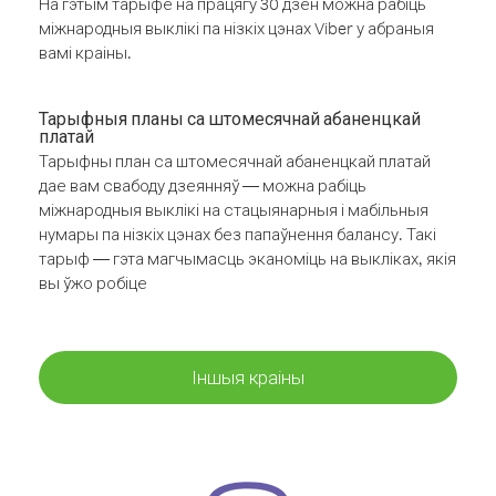
На гэтым тарыфе на працягу 30 дзён можна рабіць
міжнародныя выклікі па нізкіх цэнах Viber у абраныя
вамі краіны.
Тарыфныя планы са штомесячнай абаненцкай
платай
Тарыфны план са штомесячнай абаненцкай платай
дае вам свабоду дзеянняў — можна рабіць
міжнародныя выклікі на стацыянарныя і мабільныя
нумары па нізкіх цэнах без папаўнення балансу. Такі
тарыф — гэта магчымасць эканоміць на выкліках, якія
вы ўжо робіце
Іншыя краіны