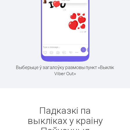
Выберыце ў загалоўку размовы пункт «Выклік
Viber Out»
Падказкі па
выкліках у краіну