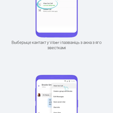
Выберыце кантакт у Viber і пазваніць з акна з яго
звесткамі