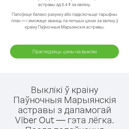
астравы ад 5.4 ¢ за хвіліну.
Папоўніце баланс рахунку або падключыце тарыфны
план — і зможаце званіць па лепшых цэнах за хвіліну ў
краіну Паўночныя Марыянскія астравы.
Прагледзець цэны на выклікі
Выклікі ў краіну
Паўночныя Марыянскія
астравы з дапамогай
Viber Out — гэта лёгка.