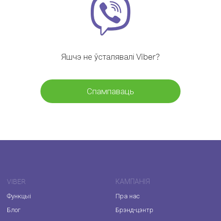
Яшчэ не ўсталявалі Viber?
Спампаваць
VIBER
КАМПАНІЯ
Функцыі
Пра нас
Блог
Брэнд-цэнтр