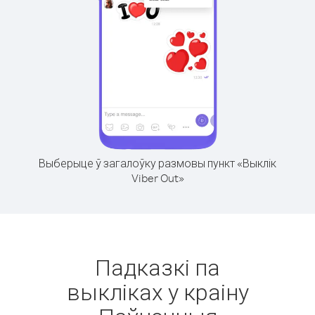
Выберыце ў загалоўку размовы пункт «Выклік
Viber Out»
Падказкі па
выкліках у краіну