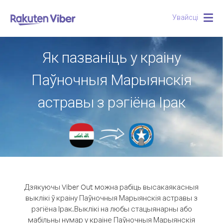
Увайсці
Togg
navig
Як пазваніць у краіну
Паўночныя Марыянскія
астравы з рэгіёна Ірак
Дзякуючы Viber Out можна рабіць высакаякасныя
выклікі ў краіну Паўночныя Марыянскія астравы з
рэгіёна Ірак.
Выклікі на любы стацыянарны або
мабільны нумар у краіне Паўночныя Марыянскія