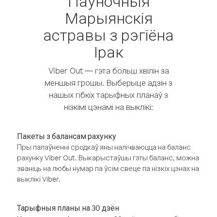
Паўночныя
Марыянскія
астравы з рэгіёна
Ірак
Viber Out — гэта больш хвілін за
меншыя грошы. Выберыце адзін з
нашых гібкіх тарыфных планаў з
нізкімі цэнамі на выклікі:
Пакеты з балансам рахунку
Пры папаўненні сродкаў яны налічваюцца на баланс
рахунку Viber Out. Выкарыстаўшы гэты баланс, можна
званіць на любы нумар па ўсім свеце па нізкіх цэнах на
выклікі Viber.
Тарыфныя планы на 30 дзён