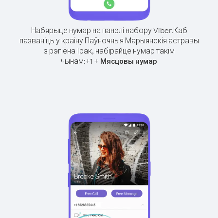
Набярыце нумар на панэлі набору Viber.
Каб
пазваніць у краіну Паўночныя Марыянскія астравы
з рэгіёна Ірак, набірайце нумар такім
чынам:
+
+
1
Мясцовы нумар