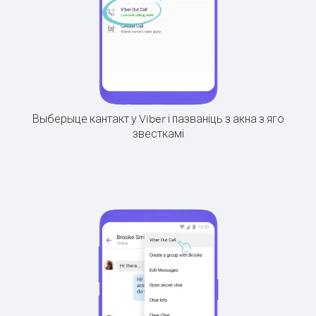
Выберыце кантакт у Viber і пазваніць з акна з яго
звесткамі