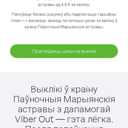
астравы ад 4.5 ¢ за хвіліну.
Папоўніце баланс рахунку або падключыце тарыфны
план — і зможаце званіць па лепшых цэнах за хвіліну ў
краіну Паўночныя Марыянскія астравы.
Прагледзець цэны на выклікі
Выклікі ў краіну
Паўночныя Марыянскія
астравы з дапамогай
Viber Out — гэта лёгка.