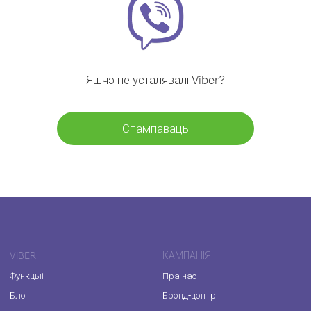
Яшчэ не ўсталявалі Viber?
Спампаваць
VIBER
КАМПАНІЯ
Функцыі
Пра нас
Блог
Брэнд-цэнтр