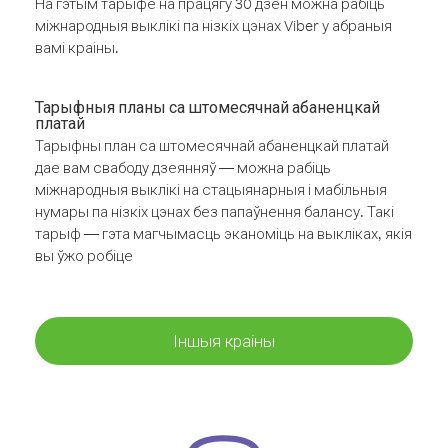
На гэтым тарыфе на працягу 30 дзён можна рабіць
міжнародныя выклікі па нізкіх цэнах Viber у абраныя
вамі краіны.
Тарыфныя планы са штомесячнай абаненцкай
платай
Тарыфны план са штомесячнай абаненцкай платай
дае вам свабоду дзеянняў — можна рабіць
міжнародныя выклікі на стацыянарныя і мабільныя
нумары па нізкіх цэнах без папаўнення балансу. Такі
тарыф — гэта магчымасць эканоміць на выкліках, якія
вы ўжо робіце
Іншыя краіны