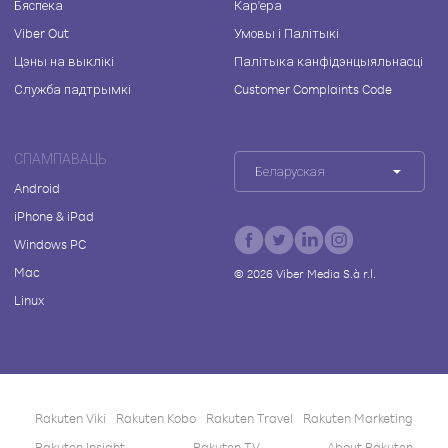
Бяспека
Кар'ера
Viber Out
Умовы і Палітыкі
Цэны на выклікі
Палітыка канфідэнцыяльнасці
Служба падтрымкі
Customer Complaints Code
СПАМПАВАЦЬ
Беларуская
Android
iPhone & iPad
Windows PC
Mac
©
2026
Viber Media S.à r.l.
Linux
Rakuten Viki
Rakuten Kobo
Rakuten Travel
Rakuten Marketing
Rakuten Insight
Rakuten TV
About Rakuten