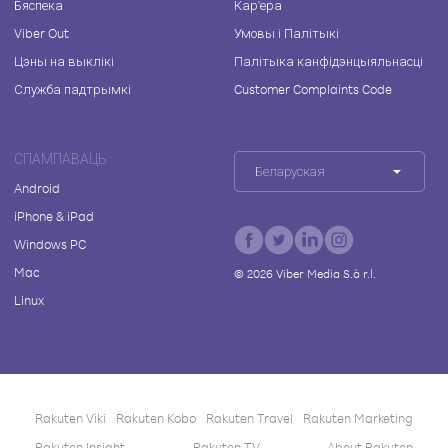
Бяспека
Кар'ера
Viber Out
Умовы і Палітыкі
Цэны на выклікі
Палітыка канфідэнцыяльнасці
Служба падтрымкі
Customer Complaints Code
СПАМПАВАЦЬ
Беларуская
Android
iPhone & iPad
Windows PC
Mac
©
2026
Viber Media S.à r.l.
Linux
Rakuten Viki
Rakuten Kobo
Rakuten Travel
Rakuten Marketing
Rakuten Insight
Rakuten TV
About Rakuten