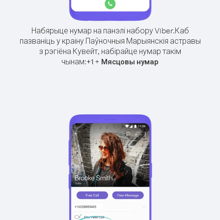
Набярыце нумар на панэлі набору Viber.
Каб
пазваніць у краіну Паўночныя Марыянскія астравы
з рэгіёна Кувейт, набірайце нумар такім
чынам:
+
+
1
Мясцовы нумар