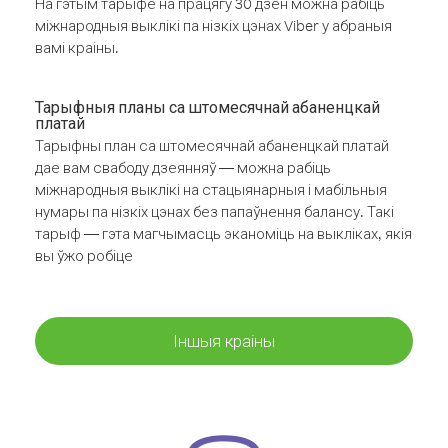
На гэтым тарыфе на працягу 30 дзён можна рабіць
міжнародныя выклікі па нізкіх цэнах Viber у абраныя
вамі краіны.
Тарыфныя планы са штомесячнай абаненцкай
платай
Тарыфны план са штомесячнай абаненцкай платай
дае вам свабоду дзеянняў — можна рабіць
міжнародныя выклікі на стацыянарныя і мабільныя
нумары па нізкіх цэнах без папаўнення балансу. Такі
тарыф — гэта магчымасць эканоміць на выкліках, якія
вы ўжо робіце
Іншыя краіны