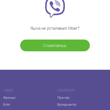
Яшчэ не ўсталявалі Viber?
Спампаваць
VIBER
КАМПАНІЯ
Функцыі
Пра нас
Блог
Брэнд-цэнтр