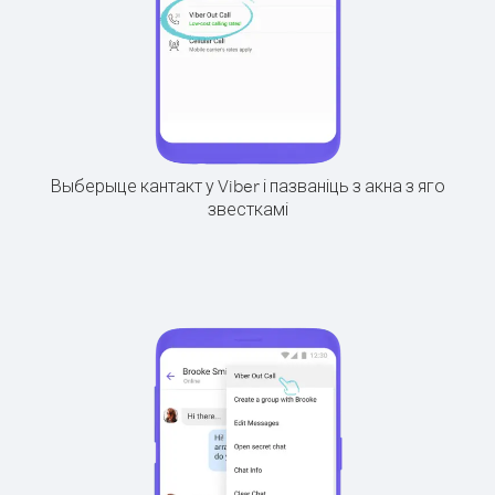
Выберыце кантакт у Viber і пазваніць з акна з яго
звесткамі