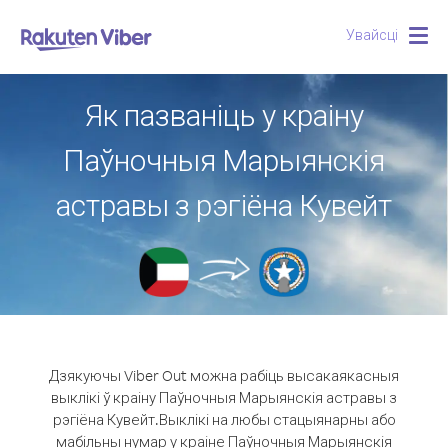
Увайсці
Togg
navig
Як пазваніць у краіну
Паўночныя Марыянскія
астравы з рэгіёна Кувейт
Дзякуючы Viber Out можна рабіць высакаякасныя
выклікі ў краіну Паўночныя Марыянскія астравы з
рэгіёна Кувейт.
Выклікі на любы стацыянарны або
мабільны нумар у краіне Паўночныя Марыянскія