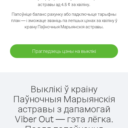
астравы ад 4.5 ¢ за хвіліну.
Папоўніце баланс рахунку або падключыце тарыфны
план — і зможаце званіць па лепшых цэнах за хвіліну ў
краіну Паўночныя Марыянскія астравы.
Прагледзець цэны на выклікі
Выклікі ў краіну
Паўночныя Марыянскія
астравы з дапамогай
Viber Out — гэта лёгка.