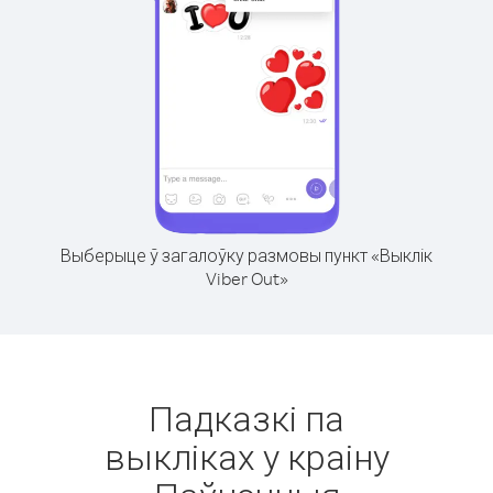
Выберыце ў загалоўку размовы пункт «Выклік
Viber Out»
Падказкі па
выкліках у краіну