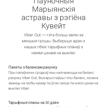
Паўночныя
Марыянскія
астравы з рэгіёна
Кувейт
Viber Out — гэта больш хвілін за
меншыя грошы. Выберыце адзін з
нашых гібкіх тарыфных планаў з
нізкімі цэнамі на выклікі:
Пакеты з балансам рахунку
Пры папаўненні сродкаў яны налічваюцца на баланс
рахунку Viber Out. Выкарыстаўшы гэты баланс, можна
званіць на любы нумар па ўсім свеце па нізкіх цэнах на
выклікі Viber.
Тарыфныя планы на 30 дзён