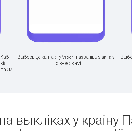
.
Каб
Выберыце кантакт у Viber і пазваніць з акна з
Выбе
кія
яго звесткамі
 такім
па выкліках у краіну