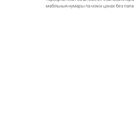
мабільныя нумары па нізкіх цэнах без пап