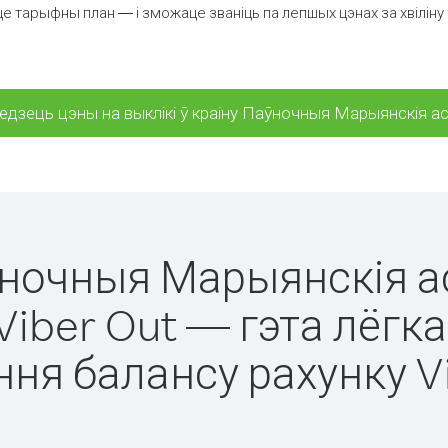
е тарыфны план — і зможаце званіць па лепшых цэнах за хвіліну
едзець цэны на выклікі ў краіну Паўночныя Марыянскія а
аўночныя Марыянскія 
Viber Out — гэта лёгка
ня балансу рахунку V