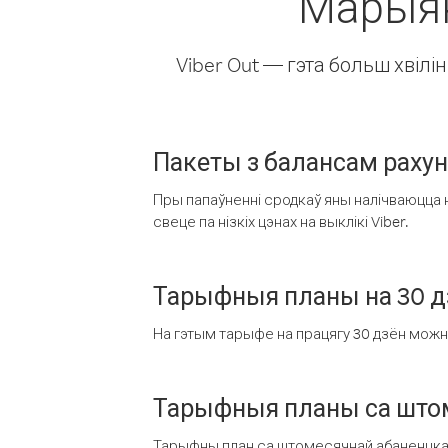
Марыян
Viber Out — гэта больш хвіл
Пакеты з балансам раху
Пры папаўненні сродкаў яны налічваюцца н
свеце па нізкіх цэнах на выклікі Viber.
Тарыфныя планы на 30 д
На гэтым тарыфе на працягу 30 дзён можна 
Тарыфныя планы са штом
Тарыфны план са штомесячнай абаненцкай