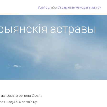
Увайсці
або
Стварэнне ўліковага запісу
арыянскія астравы
астравы з рэгіёна Сірыя.
ы ад 4.5 ¢ за хвіліну.