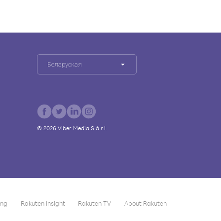
Беларуская
©
2026
Viber Media S.à r.l.
ing
Rakuten Insight
Rakuten TV
About Rakuten