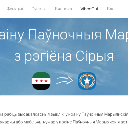
Функцыі
Суполкі
Бяспека
Viber Out
Блог
раіну Паўночныя М
з рэгіёна Сірыя
а рабіць высакаякасныя выклікі ў краіну Паўночныя Марыянскія 
янарны або мабільны нумар у краіне Паўночныя Марыянскія астрав