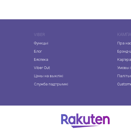
VIBER
КАМПА
Функцыі
Пра на
Блог
Брэнд-
Бяспека
Кар'ер
Viber Out
Умовы і
Цэны на выклікі
Паліты
Служба падтрымкі
Custome