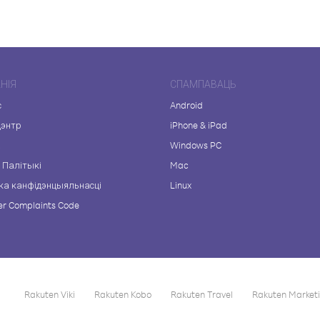
НІЯ
СПАМПАВАЦЬ
с
Android
цэнтр
iPhone & iPad
а
Windows PC
 Палітыкі
Mac
ка канфідэнцыяльнасці
Linux
r Complaints Code
Rakuten Viki
Rakuten Kobo
Rakuten Travel
Rakuten Market