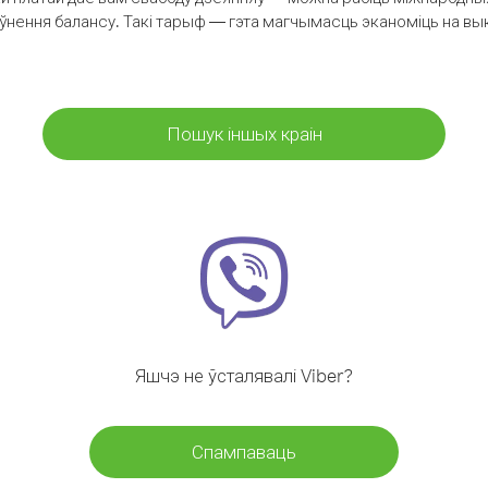
аўнення балансу. Такі тарыф — гэта магчымасць эканоміць на выкл
Пошук іншых краін
Яшчэ не ўсталявалі Viber?
Спампаваць