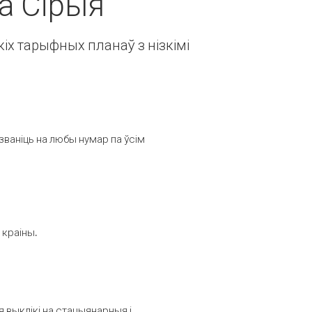
а Сірыя
іх тарыфных планаў з нізкімі
званіць на любы нумар па ўсім
 краіны.
выклікі на стацыянарныя і