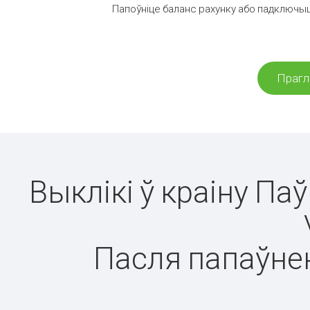
Папоўніце баланс рахунку або падключыц
Прагл
Выклікі ў краіну П
Пасля папаўнен