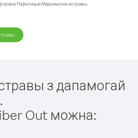
 ў краіну Паўночныя Марыянскія астравы.
стравы
астравы з дапамогай
.
iber Out можна: