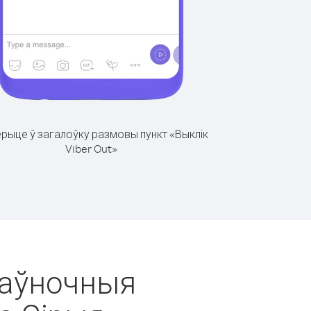
рыце ў загалоўку размовы пункт «Выклік
Viber Out»
 Паўночныя