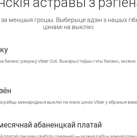
скія астравы з рэгіён
ін за меншыя грошы. Выберыце адзін з нашых гібк
цэнамі на выклікі:
нку
а баланс рахунку Viber Out. Выкарыстаўшы гэты баланс, можна 
зён
рабіць міжнародныя выклікі па нізкіх цэнах Viber у абраныя вамі
есячнай абаненцкай платай
 платай дае вам свабоду дзеянняў — можна рабіць міжнародныя 