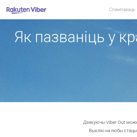
Спампаваць
Як пазваніць у к
Дзякуючы Viber Out можн
Выклікі на любы стацы