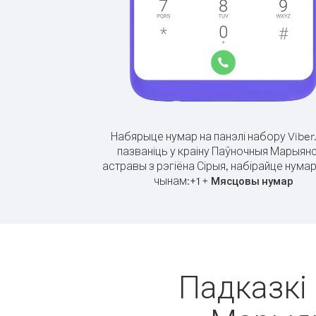
Набярыце нумар на панэлі набору Viber
пазваніць у краіну Паўночныя Марыянс
астравы з рэгіёна Сірыя, набірайце нумар
чынам:
+
+
1
Мясцовы нумар
Падказкі 