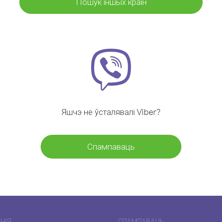
Пошук іншых краін
Яшчэ не ўсталявалі Viber?
Спампаваць
НІЯ
СПАМПАВАЦЬ