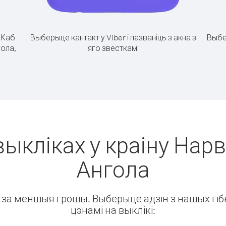
.
Каб
Выберыце кантакт у Viber і пазваніць з акна з
Выбе
гола,
яго звесткамі
выкліках у краіну Нарве
Ангола
ін за меншыя грошы. Выберыце адзін з нашых гібк
цэнамі на выклікі: