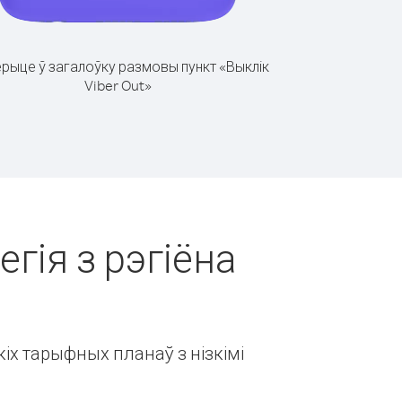
рыце ў загалоўку размовы пункт «Выклік
Viber Out»
гія з рэгіёна
іх тарыфных планаў з нізкімі