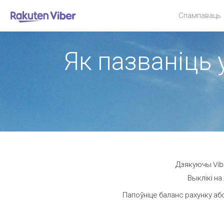
Спампаваць
Як пазваніць 
Дзякуючы Vibe
Выклікі на
Папоўніце баланс рахунку або