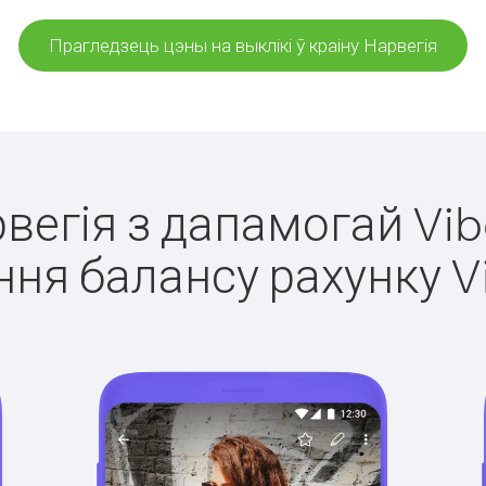
Прагледзець цэны на выклікі ў краіну Нарвегія
рвегія з дапамогай Vib
ня балансу рахунку V