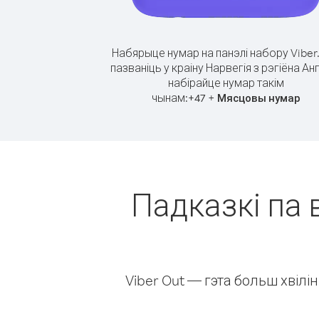
Набярыце нумар на панэлі набору Viber
пазваніць у краіну Нарвегія з рэгіёна Ан
набірайце нумар такім
чынам:
+
+
47
Мясцовы нумар
Падказкі па 
Viber Out — гэта больш хвіл