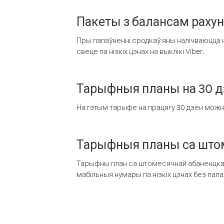
Пакеты з балансам раху
Пры папаўненні сродкаў яны налічваюцца н
свеце па нізкіх цэнах на выклікі Viber.
Тарыфныя планы на 30 д
На гэтым тарыфе на працягу 30 дзён можна 
Тарыфныя планы са штом
Тарыфны план са штомесячнай абаненцкай
мабільныя нумары па нізкіх цэнах без пап