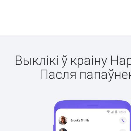
Выклікі ў краіну На
Пасля папаўнен