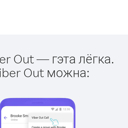
er Out — гэта лёгка.
iber Out можна: