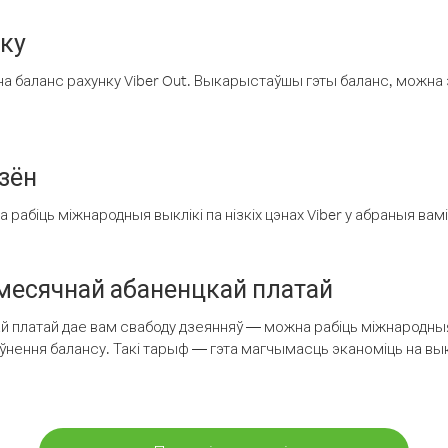
нку
а баланс рахунку Viber Out. Выкарыстаўшы гэты баланс, можна 
зён
рабіць міжнародныя выклікі па нізкіх цэнах Viber у абраныя вамі
есячнай абаненцкай платай
 платай дае вам свабоду дзеянняў — можна рабіць міжнародныя 
аўнення балансу. Такі тарыф — гэта магчымасць эканоміць на выкл