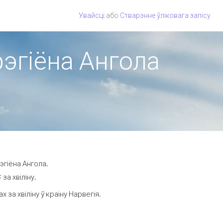
Увайсці
або
Стварэнне ўліковага запісу
рэгіёна Ангола
эгіёна Ангола.
за хвіліну.
за хвіліну ў краіну Нарвегія.