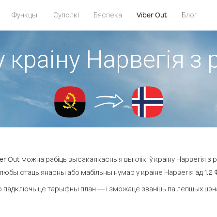
Функцыі
Суполкі
Бяспека
Viber Out
Блог
у краіну Нарвегія з 
r Out можна рабіць высакаякасныя выклікі ў краіну Нарвегія з р
 любы стацыянарны або мабільны нумар у краіне Нарвегія ад 1.2 ¢ 
 падключыце тарыфны план — і зможаце званіць па лепшых цэнах 