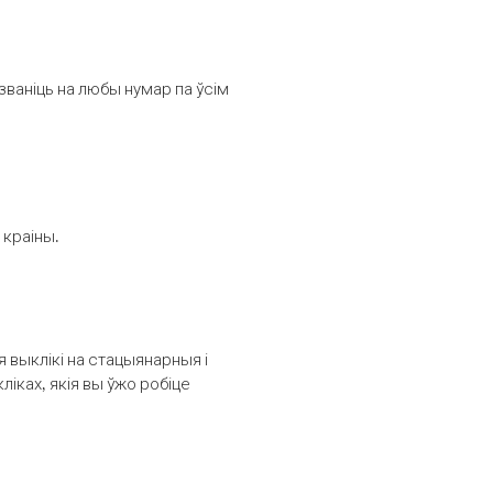
званіць на любы нумар па ўсім
 краіны.
выклікі на стацыянарныя і
іках, якія вы ўжо робіце