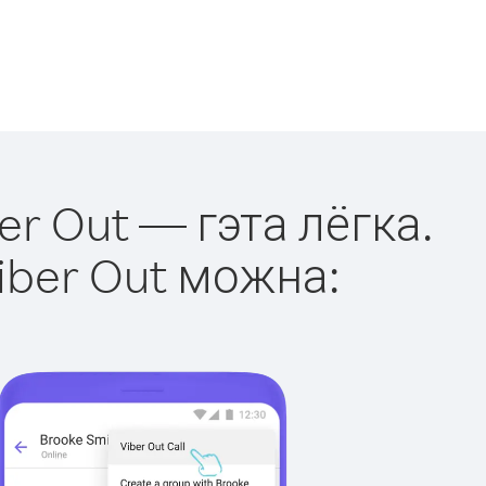
er Out — гэта лёгка.
iber Out можна: