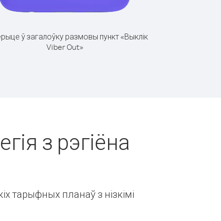
рыце ў загалоўку размовы пункт «Выклік
Viber Out»
гія з рэгіёна
іх тарыфных планаў з нізкімі