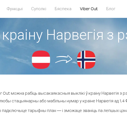
Функцыі
Суполкі
Бяспека
Viber Out
Блог
 краіну Нарвегія з 
 Out можна рабіць высакаякасныя выклікі ў краіну Нарвегія з р
 любы стацыянарны або мабільны нумар у краіне Нарвегія ад 1.4 ¢ 
 падключыце тарыфны план — і зможаце званіць па лепшых цэнах 