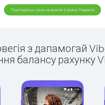
Прагледзець цэны на выклікі ў краіну Нарвегія
рвегія з дапамогай Vib
ня балансу рахунку V