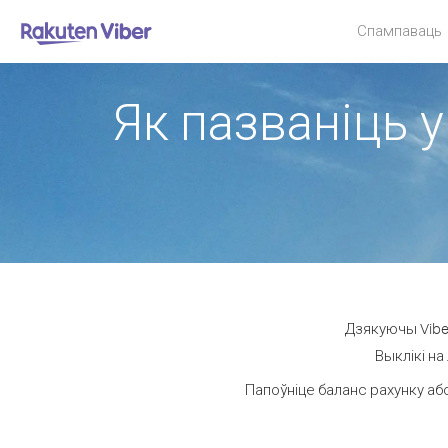
Спампаваць
Як пазваніць у
Дзякуючы Viber
Выклікі на
Папоўніце баланс рахунку або