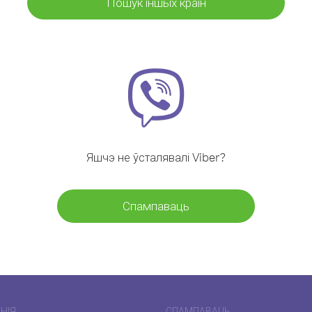
Пошук іншых краін
Яшчэ не ўсталявалі Viber?
Спампаваць
НІЯ
СПАМПАВАЦЬ