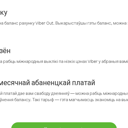
нку
а баланс рахунку Viber Out. Выкарыстаўшы гэты баланс, можна 
зён
рабіць міжнародныя выклікі па нізкіх цэнах Viber у абраныя вамі
есячнай абаненцкай платай
 платай дае вам свабоду дзеянняў — можна рабіць міжнародныя 
аўнення балансу. Такі тарыф — гэта магчымасць эканоміць на выкл