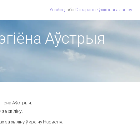
Увайсці
або
Стварэнне ўліковага запісу
рэгіёна Аўстрыя
эгіёна Аўстрыя.
за хвіліну.
за хвіліну ў краіну Нарвегія.