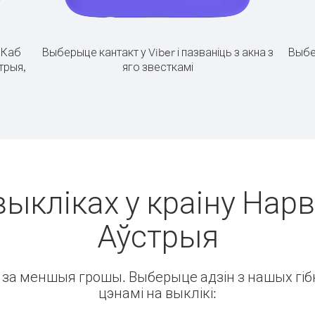
.
Каб
Выберыце кантакт у Viber і пазваніць з акна з
Выбе
стрыя,
яго звесткамі
выкліках у краіну Нарве
Аўстрыя
ін за меншыя грошы. Выберыце адзін з нашых гібк
цэнамі на выклікі: