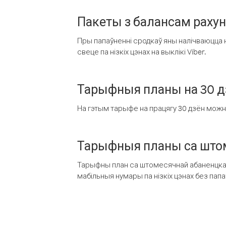
Пакеты з балансам раху
Пры папаўненні сродкаў яны налічваюцца н
свеце па нізкіх цэнах на выклікі Viber.
Тарыфныя планы на 30 д
На гэтым тарыфе на працягу 30 дзён можна 
Тарыфныя планы са штом
Тарыфны план са штомесячнай абаненцкай
мабільныя нумары па нізкіх цэнах без пап