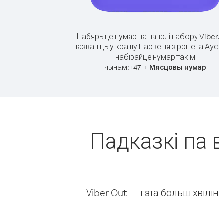
Набярыце нумар на панэлі набору Viber
пазваніць у краіну Нарвегія з рэгіёна Аў
набірайце нумар такім
чынам:
+
+
47
Мясцовы нумар
Падказкі па 
Viber Out — гэта больш хвіл