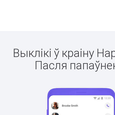
Выклікі ў краіну На
Пасля папаўнен