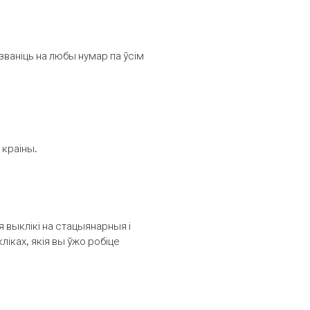
званіць на любы нумар па ўсім
 краіны.
выклікі на стацыянарныя і
іках, якія вы ўжо робіце