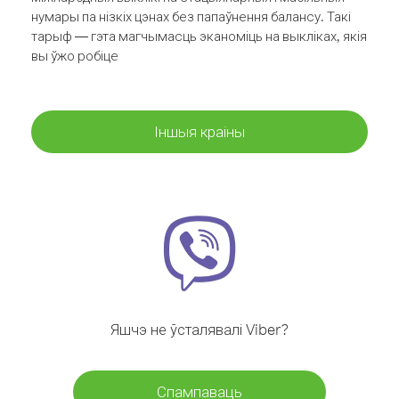
нумары па нізкіх цэнах без папаўнення балансу. Такі
тарыф — гэта магчымасць эканоміць на выкліках, якія
вы ўжо робіце
Іншыя краіны
Яшчэ не ўсталявалі Viber?
Спампаваць