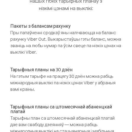
нашых гібкіх тарыфных планаў з
нізкімі цэнамі на выклікі:
Пакеты з балансам рахунку
Пры папаўненні сродкаў яны налічваюцца на баланс
рахунку Viber Out. Выкарыстаўшы гэты баланс, можна
званіць на любы нумар па ўсім свеце па нізкіх цэнах на
выклікі Viber.
Тарыфныя планы на 30 дзён
На гэтым тарыфе на працягу 30 дзён можна рабіць
міжнародныя выклікі па нізкіх цэнах Viber у абраныя
вамі краіны.
Тарыфныя планы са штомесячнай абаненцкай
платай
Тарыфны план са штомесячнай абаненцкай платай
дае вам свабоду дзеянняў — можна рабіць
міжнародныя выклікі на стацыянарныя і мабільныя