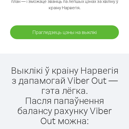
план — і зможаце званіць па лепшых цэнах за хвіліну ў
краіну Нарвегія.
Прагледзець цэны на выклікі
Выклікі ў краіну Нарвегія
з дапамогай Viber Out —
гэта лёгка.
Пасля папаўнення
балансу рахунку Viber
Out можна: