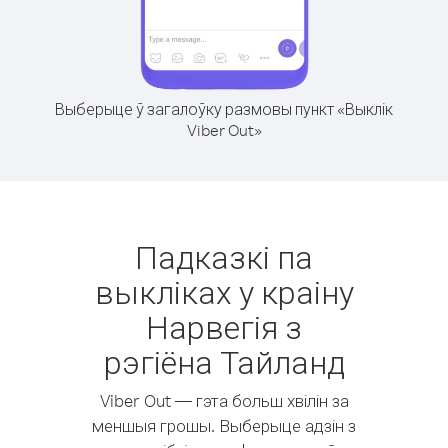
Выберыце ў загалоўку размовы пункт «Выклік
Viber Out»
Падказкі па
выкліках у краіну
Нарвегія з
рэгіёна Тайланд
Viber Out — гэта больш хвілін за
меншыя грошы. Выберыце адзін з