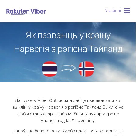
Увайсці
Togg
navig
Як пазваніць у краіну
Нарвегія з рэгіёна Тайланд
Дзякуючы Viber Out можна рабіць высакаякасныя
выклікі ў краіну Нарвегія з рэгіёна Тайланд.
Выклікі на
любы стацыянарны або мабільны нумар у краіне
Нарвегія ад 1.2 ¢ за хвіліну.
Папоўніце баланс рахунку або падключыце тарыфны