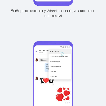
Выберыце кантакт у Viber і пазваніць з акна з яго
звесткамі