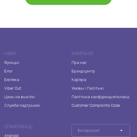
VIBER
КАМПАНІЯ
Функцыі
Пра нас
Блог
Брэнд-цэнтр
Бяспека
Кар'ера
Viber Out
Умовы і Палітыкі
Цэны на выклікі
Палітыка канфідэнцыяльнасці
Служба падтрымкі
Customer Complaints Code
СПАМПАВАЦЬ
Беларуская
Android