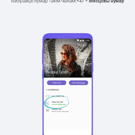
набірайце нумар такім чынам:
+
+
47
Мясцовы нумар