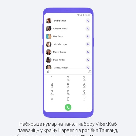
Набярыце нумар на панэлі набору Viber.
Каб
пазваніць у краіну Нарвегія з рэгіёна Тайланд,