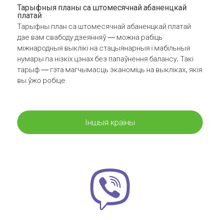
Тарыфныя планы са штомесячнай абаненцкай
платай
Тарыфны план са штомесячнай абаненцкай платай
дае вам свабоду дзеянняў — можна рабіць
міжнародныя выклікі на стацыянарныя і мабільныя
нумары па нізкіх цэнах без папаўнення балансу. Такі
тарыф — гэта магчымасць эканоміць на выкліках, якія
вы ўжо робіце
Іншыя краіны