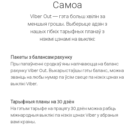
Самоа
Viber Out — гэта больш хвілін за
меншыя грошы. Выберыце адзін з
нашых гібкіх тарыфных планаў з
нізкімі цэнамі на выклікі:
Пакеты з балансам рахунку
Пры папаўненні сродкаў яны налічваюцца на баланс
рахунку Viber Out. Выкарыстаўшы гэты баланс, можна
званіць на любы нумар па ўсім свеце па нізкіх цэнах на
выклікі Viber.
Тарыфныя планы на 30 дзён
На гэтым тарыфе на працягу 30 дзён можна рабіць
міжнародныя выклікі па нізкіх цэнах Viber у абраныя
вамі краіны.