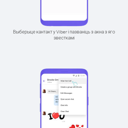
Выберыце кантакт у Viber і пазваніць з акна з яго
звесткамі