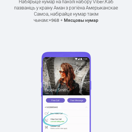
Набярыце нумар на панэлі набору Viber.
Каб
пазваніць у краіну Аман з рэгіёна Амерыканскае
Самоа, набірайце нумар такім
чынам:
+
+
968
Мясцовы нумар