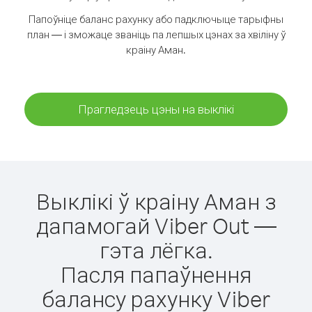
Папоўніце баланс рахунку або падключыце тарыфны
план — і зможаце званіць па лепшых цэнах за хвіліну ў
краіну Аман.
Прагледзець цэны на выклікі
Выклікі ў краіну Аман з
дапамогай Viber Out —
гэта лёгка.
Пасля папаўнення
балансу рахунку Viber