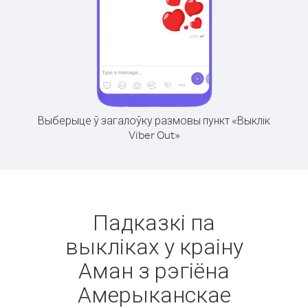
Выберыце ў загалоўку размовы пункт «Выклік
Viber Out»
Падказкі па
выкліках у краіну
Аман з рэгіёна
Амерыканскае