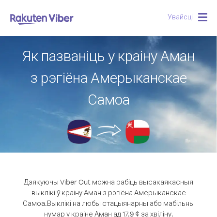
Увайсці
Togg
navig
Як пазваніць у краіну Аман
з рэгіёна Амерыканскае
Самоа
Дзякуючы Viber Out можна рабіць высакаякасныя
выклікі ў краіну Аман з рэгіёна Амерыканскае
Самоа.
Выклікі на любы стацыянарны або мабільны
нумар у краіне Аман ад 17.9 ¢ за хвіліну.