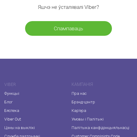
Яшчэ не ўсталявалі Viber?
Спампаваць
VIBER
КАМПАНІЯ
Функцыі
Пра нас
Блог
Брэнд-цэнтр
Бяспека
Кар'ера
Viber Out
Умовы і Палітыкі
Цэны на выклікі
Палітыка канфідэнцыяльнасці
Служба падтрымкі
Customer Complaints Code