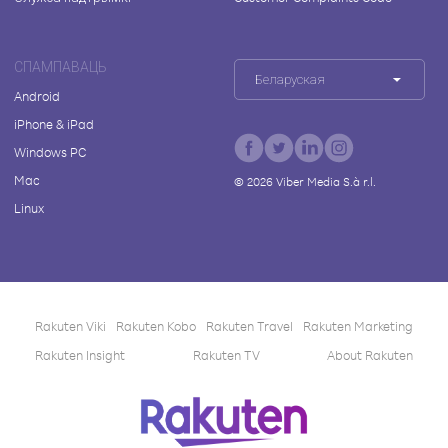
СПАМПАВАЦЬ
Беларуская
Android
iPhone & iPad
Windows PC
Mac
©
2026
Viber Media S.à r.l.
Linux
Rakuten Viki
Rakuten Kobo
Rakuten Travel
Rakuten Marketing
Rakuten Insight
Rakuten TV
About Rakuten