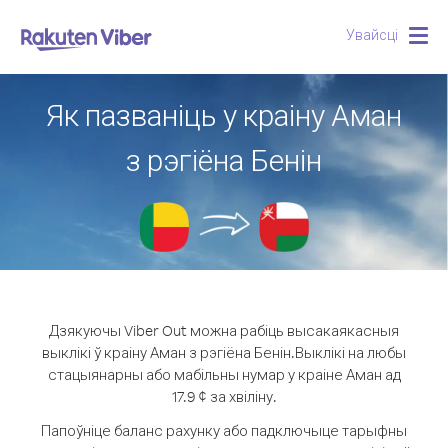
Увайсці
Togg
navig
Як пазваніць у краіну Аман
з рэгіёна Бенін
Дзякуючы Viber Out можна рабіць высакаякасныя
выклікі ў краіну Аман з рэгіёна Бенін.
Выклікі на любы
стацыянарны або мабільны нумар у краіне Аман ад
17.9 ¢ за хвіліну.
Папоўніце баланс рахунку або падключыце тарыфны