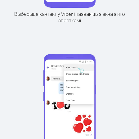
Выберыце кантакт у Viber і пазваніць з акна з яго
звесткамі