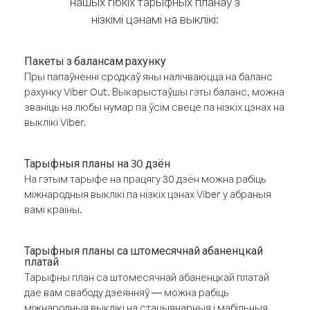
нашых гібкіх тарыфных планаў з
нізкімі цэнамі на выклікі:
Пакеты з балансам рахунку
Пры папаўненні сродкаў яны налічваюцца на баланс
рахунку Viber Out. Выкарыстаўшы гэты баланс, можна
званіць на любы нумар па ўсім свеце па нізкіх цэнах на
выклікі Viber.
Тарыфныя планы на 30 дзён
На гэтым тарыфе на працягу 30 дзён можна рабіць
міжнародныя выклікі па нізкіх цэнах Viber у абраныя
вамі краіны.
Тарыфныя планы са штомесячнай абаненцкай
платай
Тарыфны план са штомесячнай абаненцкай платай
дае вам свабоду дзеянняў — можна рабіць
міжнародныя выклікі на стацыянарныя і мабільныя