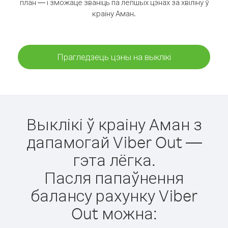
план — і зможаце званіць па лепшых цэнах за хвіліну ў
краіну Аман.
Прагледзець цэны на выклікі
Выклікі ў краіну Аман з
дапамогай Viber Out —
гэта лёгка.
Пасля папаўнення
балансу рахунку Viber
Out можна: