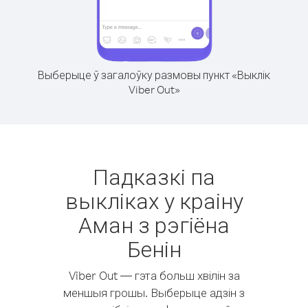
Выберыце ў загалоўку размовы пункт «Выклік
Viber Out»
Падказкі па
выкліках у краіну
Аман з рэгіёна
Бенін
Viber Out — гэта больш хвілін за
меншыя грошы. Выберыце адзін з