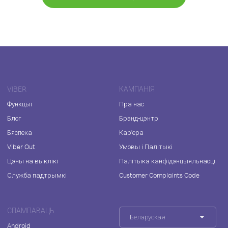
VIBER
КАМПАНІЯ
Функцыі
Пра нас
Блог
Брэнд-цэнтр
Бяспека
Кар'ера
Viber Out
Умовы і Палітыкі
Цэны на выклікі
Палітыка канфідэнцыяльнасці
Служба падтрымкі
Customer Complaints Code
СПАМПАВАЦЬ
Беларуская
Android