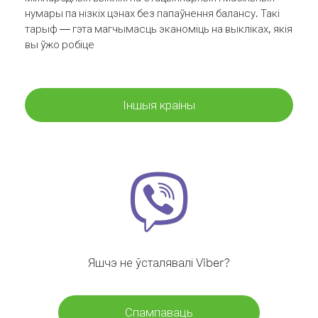
нумары па нізкіх цэнах без папаўнення балансу. Такі
тарыф — гэта магчымасць эканоміць на выкліках, якія
вы ўжо робіце
Іншыя краіны
Яшчэ не ўсталявалі Viber?
Спампаваць