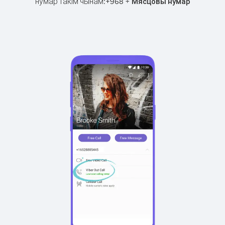
нумар такім чынам:
+
+
968
Мясцовы нумар