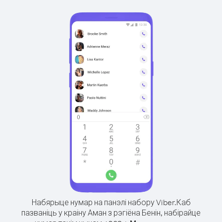
Набярыце нумар на панэлі набору Viber.
Каб
пазваніць у краіну Аман з рэгіёна Бенін, набірайце