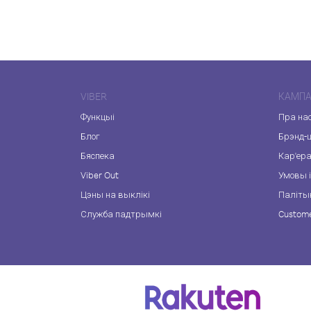
VIBER
КАМПА
Функцыі
Пра на
Блог
Брэнд-
Бяспека
Кар'ер
Viber Out
Умовы і
Цэны на выклікі
Паліты
Служба падтрымкі
Custome