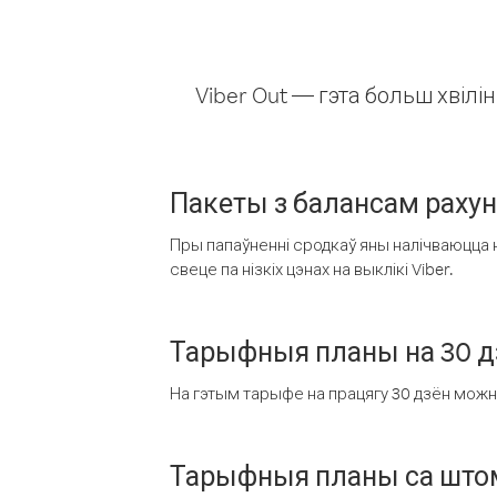
Viber Out — гэта больш хвіл
Пакеты з балансам раху
Пры папаўненні сродкаў яны налічваюцца н
свеце па нізкіх цэнах на выклікі Viber.
Тарыфныя планы на 30 д
На гэтым тарыфе на працягу 30 дзён можна 
Тарыфныя планы са штом