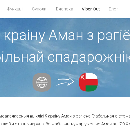
Функцыі
Суполкі
Бяспека
Viber Out
Блог
 краіну Аман з рэг
більнай спадарожнік
сакаякасныя выклікі ў краіну Аман з рэгіёна Глабальная сістэм
а любы стацыянарны або мабільны нумар у краіне Аман ад 17.9 ¢ з