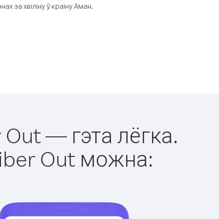
х за хвіліну ў краіну Аман.
 Out — гэта лёгка.
iber Out можна: