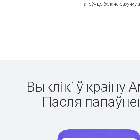
Папоўніце баланс рахунку а
Выклікі ў краіну 
Пасля папаўнен