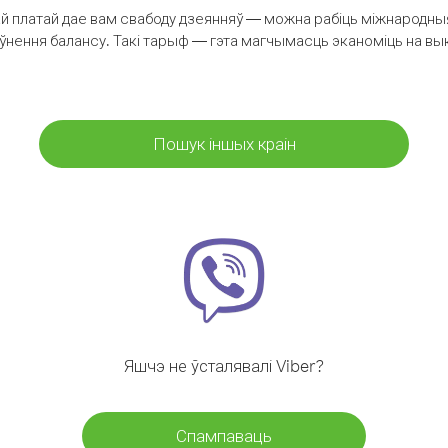
 платай дае вам свабоду дзеянняў — можна рабіць міжнародныя 
аўнення балансу. Такі тарыф — гэта магчымасць эканоміць на выкл
Пошук іншых краін
Яшчэ не ўсталявалі Viber?
Спампаваць