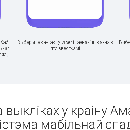
.
Каб
Выберыце кантакт у Viber і пазваніць з акна з
Выбе
льная
яго звесткамі
язі,
 выкліках у краіну Ам
істэма мабільнай сп