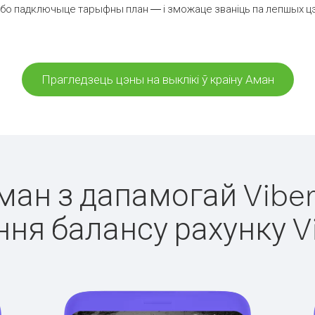
бо падключыце тарыфны план — і зможаце званіць па лепшых цэна
Прагледзець цэны на выклікі ў краіну Аман
Аман з дапамогай Viber
ня балансу рахунку V