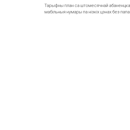
Тарыфны план са штомесячнай абаненцкай
мабільныя нумары па нізкіх цэнах без пап