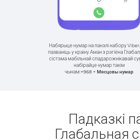
Набярыце нумар на панэлі набору Viber
пазваніць у краіну Аман з рэгіёна Глаба
сістэма мабільнай спадарожнікавай сув
набірайце нумар такім
чынам:
+
+
968
Мясцовы нумар
Падказкі па
Глабальная с