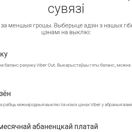
сувязі
ін за меншыя грошы. Выберыце адзін з нашых гібк
цэнамі на выклікі:
нку
а баланс рахунку Viber Out. Выкарыстаўшы гэты баланс, можна 
зён
рабіць міжнародныя выклікі па нізкіх цэнах Viber у абраныя вамі
есячнай абаненцкай платай