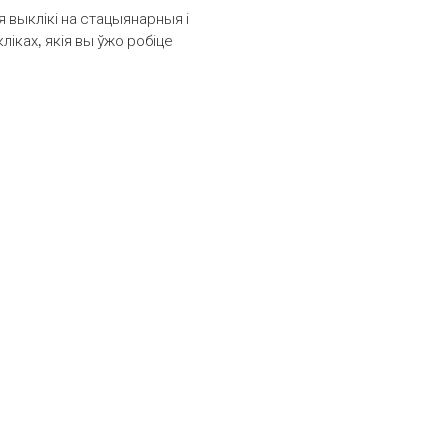
выклікі на стацыянарныя і
іках, якія вы ўжо робіце