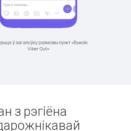
рыце ў загалоўку размовы пункт «Выклік
Viber Out»
ан з рэгіёна
адарожнікавай