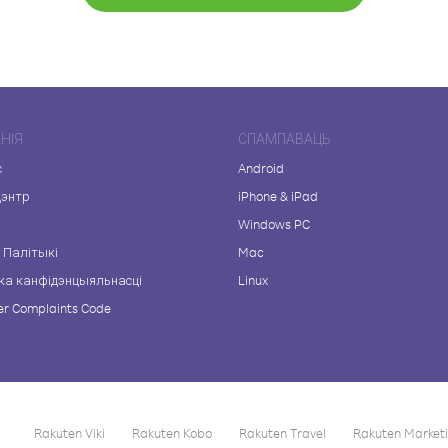
НІЯ
СПАМПАВАЦЬ
с
Android
цэнтр
iPhone & iPad
а
Windows PC
 Палітыкі
Mac
ка канфідэнцыяльнасці
Linux
r Complaints Code
Rakuten Viki
Rakuten Kobo
Rakuten Travel
Rakuten Market