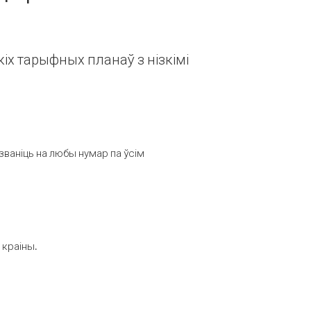
іх тарыфных планаў з нізкімі
званіць на любы нумар па ўсім
 краіны.