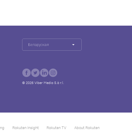
Беларуская
©
2026
Viber Media S.à r.l.
ing
Rakuten Insight
Rakuten TV
About Rakuten