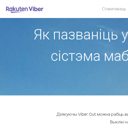
Спампаваць
Як пазваніць у
сістэма ма
Дзякуючы Viber Out можна рабіць вы
Выклікі н