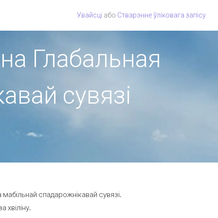
Увайсці
або
Стварэнне ўліковага запісу
іёна Глабальная
авай сувязі
а мабільнай спадарожнікавай сувязі.
а хвіліну.