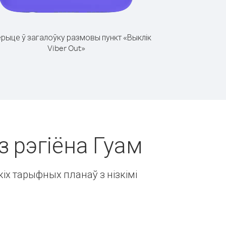
рыце ў загалоўку размовы пункт «Выклік
Viber Out»
з рэгіёна Гуам
іх тарыфных планаў з нізкімі