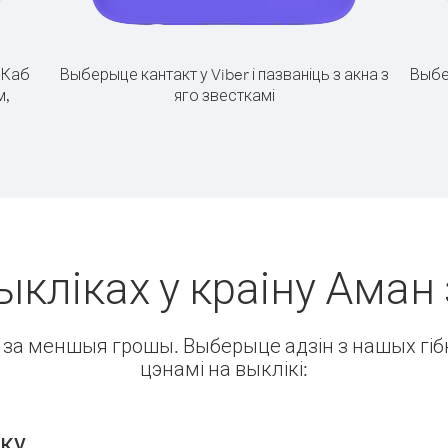
.
Каб
Выберыце кантакт у Viber і пазваніць з акна з
Выбе
м,
яго звесткамі
ыкліках у краіну Аман 
ін за меншыя грошы. Выберыце адзін з нашых гібк
цэнамі на выклікі:
нку