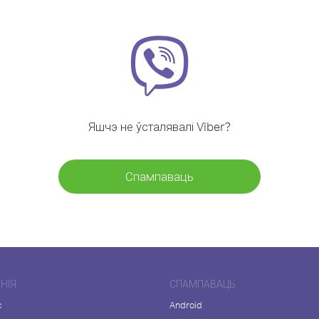
Яшчэ не ўсталявалі Viber?
Спампаваць
НІЯ
СПАМПАВАЦЬ
с
Android