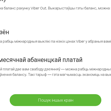
а баланс рахунку Viber Out. Выкарыстаўшы гэты баланс, можна 
зён
рабіць міжнародныя выклікі па нізкіх цэнах Viber у абраныя вамі
есячнай абаненцкай платай
 платай дае вам свабоду дзеянняў — можна рабіць міжнародныя 
аўнення балансу. Такі тарыф — гэта магчымасць эканоміць на выкл
Пошук іншых краін