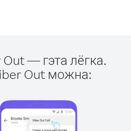
 Out — гэта лёгка.
iber Out можна: