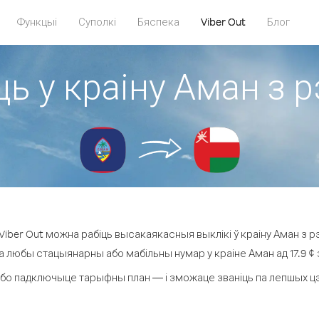
Функцыі
Суполкі
Бяспека
Viber Out
Блог
ць у краіну Аман з р
iber Out можна рабіць высакаякасныя выклікі ў краіну Аман з рэ
а любы стацыянарны або мабільны нумар у краіне Аман ад 17.9 ¢ з
бо падключыце тарыфны план — і зможаце званіць па лепшых цэна