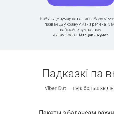
Набярыце нумар на панэлі набору Viber
пазваніць у краіну Аман з рэгіёна Гуа
набірайце нумар такім
чынам:
+
+
968
Мясцовы нумар
Падказкі па в
Viber Out — гэта больш хвіл
Пакеты з балансам раху