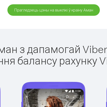
Прагледзець цэны на выклікі ў краіну Аман
Аман з дапамогай Viber
ня балансу рахунку V