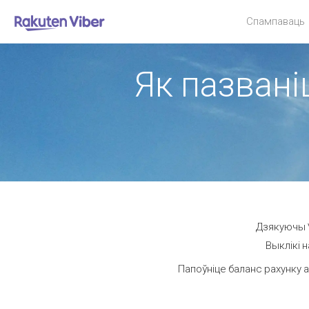
Спампаваць
Як пазвані
Дзякуючы V
Выклікі н
Папоўніце баланс рахунку а