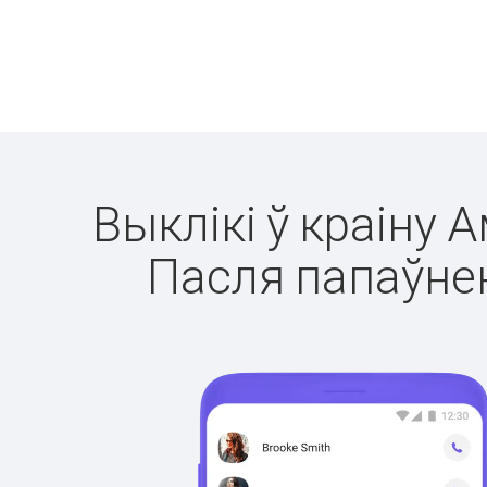
Выклікі ў краіну 
Пасля папаўнен