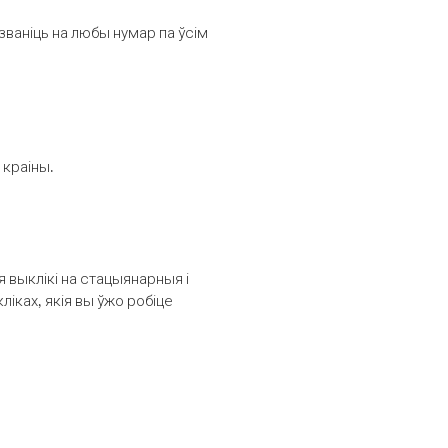
званіць на любы нумар па ўсім
 краіны.
выклікі на стацыянарныя і
іках, якія вы ўжо робіце