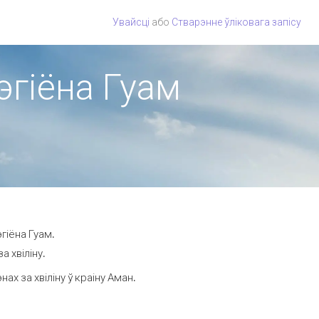
Увайсці
або
Стварэнне ўліковага запісу
эгіёна Гуам
гіёна Гуам.
а хвіліну.
х за хвіліну ў краіну Аман.