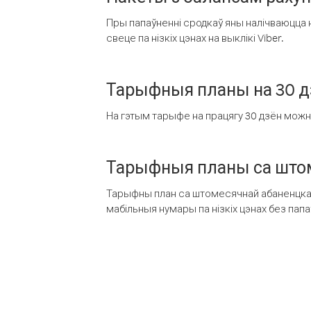
Пры папаўненні сродкаў яны налічваюцца н
свеце па нізкіх цэнах на выклікі Viber.
Тарыфныя планы на 30 д
На гэтым тарыфе на працягу 30 дзён можна 
Тарыфныя планы са штом
Тарыфны план са штомесячнай абаненцкай
мабільныя нумары па нізкіх цэнах без пап