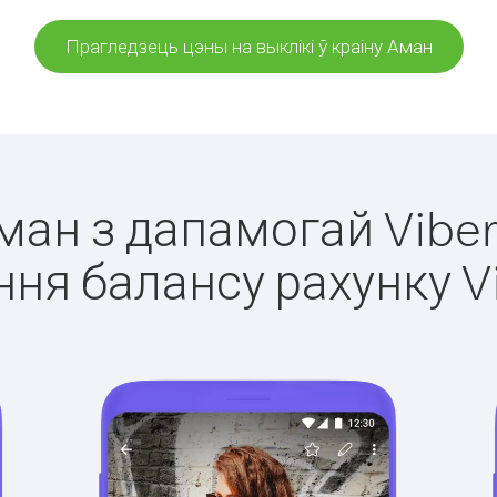
Прагледзець цэны на выклікі ў краіну Аман
Аман з дапамогай Viber
ня балансу рахунку V