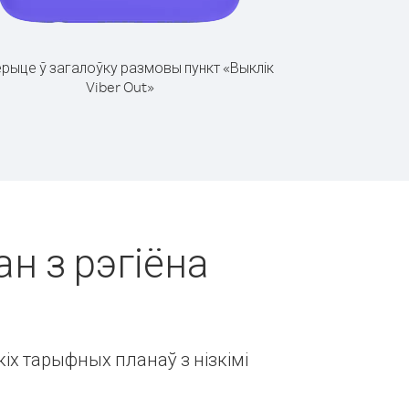
рыце ў загалоўку размовы пункт «Выклік
Viber Out»
ан з рэгіёна
іх тарыфных планаў з нізкімі