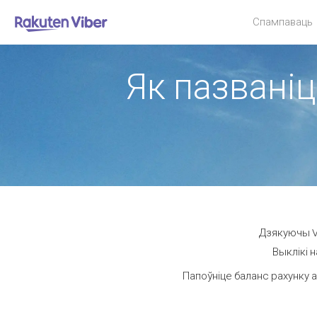
Спампаваць
Як пазваніц
Дзякуючы Vi
Выклікі н
Папоўніце баланс рахунку а