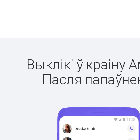
Выклікі ў краіну 
Пасля папаўнен