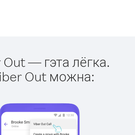
 Out — гэта лёгка.
iber Out можна: