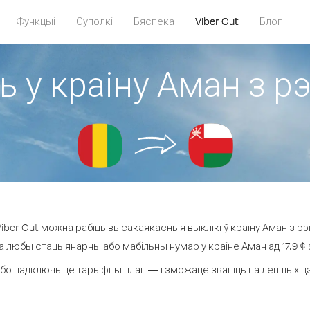
Функцыі
Суполкі
Бяспека
Viber Out
Блог
ь у краіну Аман з рэ
ber Out можна рабіць высакаякасныя выклікі ў краіну Аман з рэг
а любы стацыянарны або мабільны нумар у краіне Аман ад 17.9 ¢ з
бо падключыце тарыфны план — і зможаце званіць па лепшых цэна