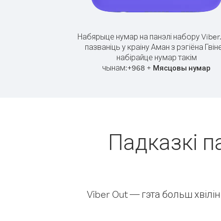
Набярыце нумар на панэлі набору Viber
пазваніць у краіну Аман з рэгіёна Гвін
набірайце нумар такім
чынам:
+
+
968
Мясцовы нумар
Падказкі па
Viber Out — гэта больш хвіл