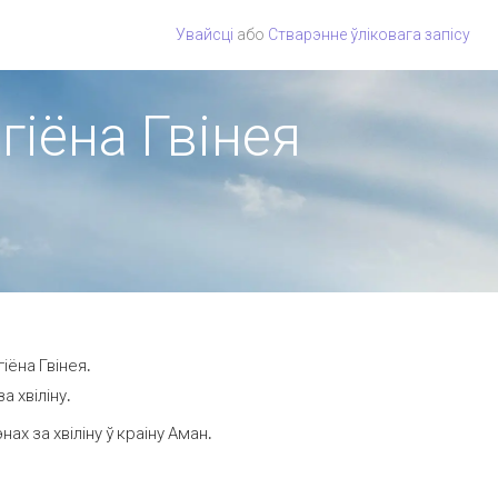
Увайсці
або
Стварэнне ўліковага запісу
гіёна Гвінея
іёна Гвінея.
а хвіліну.
х за хвіліну ў краіну Аман.