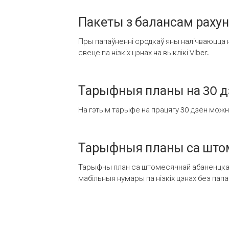
Пакеты з балансам раху
Пры папаўненні сродкаў яны налічваюцца н
свеце па нізкіх цэнах на выклікі Viber.
Тарыфныя планы на 30 д
На гэтым тарыфе на працягу 30 дзён можна 
Тарыфныя планы са штом
Тарыфны план са штомесячнай абаненцкай
мабільныя нумары па нізкіх цэнах без пап