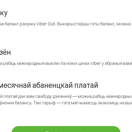
нку
а баланс рахунку Viber Out. Выкарыстаўшы гэты баланс, можна 
зён
рабіць міжнародныя выклікі па нізкіх цэнах Viber у абраныя вамі
есячнай абаненцкай платай
 платай дае вам свабоду дзеянняў — можна рабіць міжнародныя 
аўнення балансу. Такі тарыф — гэта магчымасць эканоміць на выкл