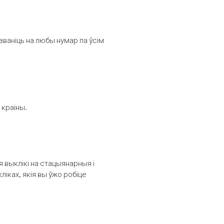
званіць на любы нумар па ўсім
 краіны.
выклікі на стацыянарныя і
іках, якія вы ўжо робіце