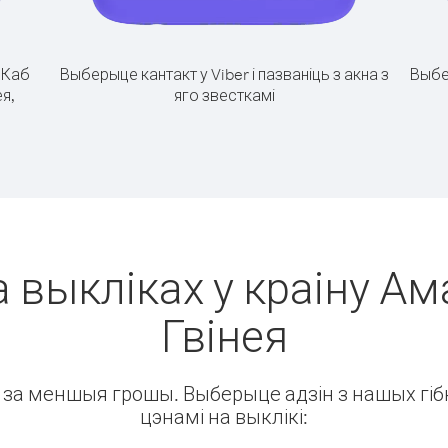
.
Каб
Выберыце кантакт у Viber і пазваніць з акна з
Выбе
ея,
яго звесткамі
 выкліках у краіну Ам
Гвінея
ін за меншыя грошы. Выберыце адзін з нашых гібк
цэнамі на выклікі: