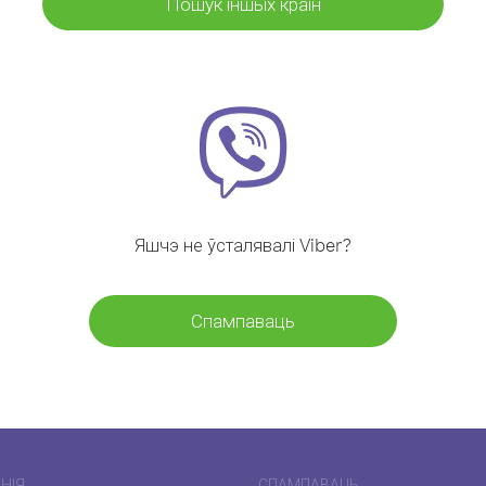
Пошук іншых краін
Яшчэ не ўсталявалі Viber?
Спампаваць
НІЯ
СПАМПАВАЦЬ