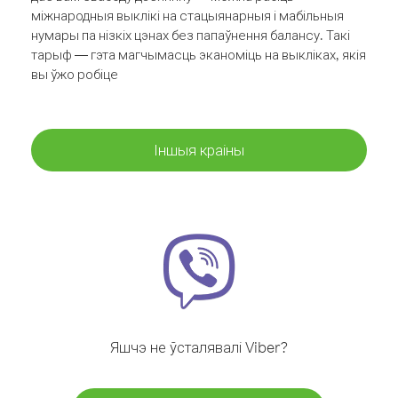
міжнародныя выклікі на стацыянарныя і мабільныя
нумары па нізкіх цэнах без папаўнення балансу. Такі
тарыф — гэта магчымасць эканоміць на выкліках, якія
вы ўжо робіце
Іншыя краіны
Яшчэ не ўсталявалі Viber?