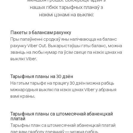
нашых гібкіх тарыфных планаў з
нізкімі цэнамі на выклікі:
Пакеты з балансам рахунку
Пры папаўненні сродкаў яны налічваюцца на баланс
рахунку Viber Out. Выкарыстаўшы гэты баланс, можна
званіць на любы нумар па ўсім свеце па нізкіх цэнах на
выклікі Viber.
Тарыфныя планы на 30 дзён
На гэтым тарыфе на працягу 30 дзён можна рабіць
міжнародныя выклікі па нізкіх цэнах Viber у абраныя
вамі краіны.
Тарыфныя планы са штомесячнай абаненцкай
платай
Тарыфны план са штомесячнай абаненцкай платай
дае вам свабоду дзеянняў — можна рабіць