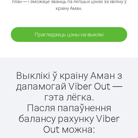
план — і зможаце званіць па лепшых цэнах за хвіліну ў
краіну Аман.
Прагледзець цэны на выклікі
Выклікі ў краіну Аман з
дапамогай Viber Out —
гэта лёгка.
Пасля папаўнення
балансу рахунку Viber
Out можна: