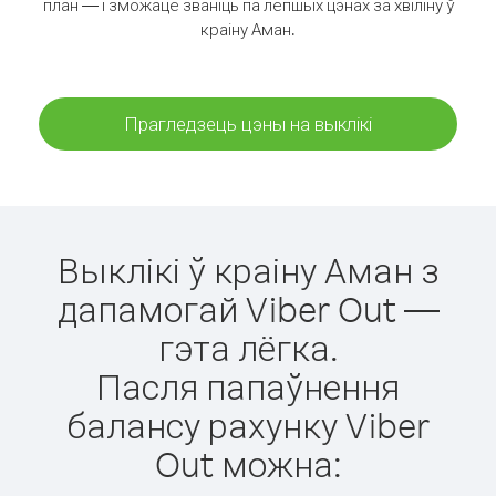
план — і зможаце званіць па лепшых цэнах за хвіліну ў
краіну Аман.
Прагледзець цэны на выклікі
Выклікі ў краіну Аман з
дапамогай Viber Out —
гэта лёгка.
Пасля папаўнення
балансу рахунку Viber
Out можна: