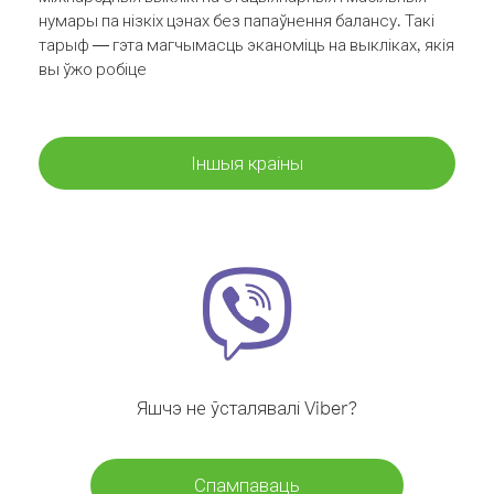
нумары па нізкіх цэнах без папаўнення балансу. Такі
тарыф — гэта магчымасць эканоміць на выкліках, якія
вы ўжо робіце
Іншыя краіны
Яшчэ не ўсталявалі Viber?
Спампаваць