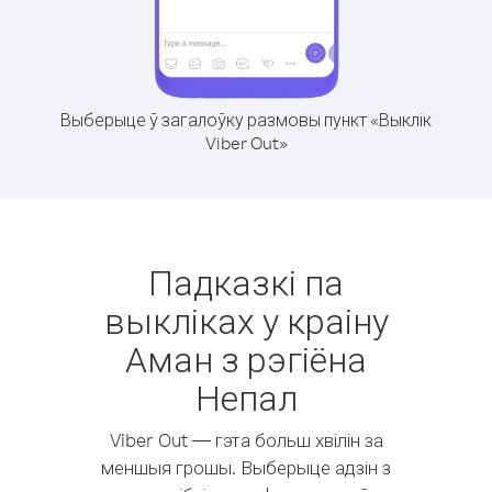
Выберыце ў загалоўку размовы пункт «Выклік
Viber Out»
Падказкі па
выкліках у краіну
Аман з рэгіёна
Непал
Viber Out — гэта больш хвілін за
меншыя грошы. Выберыце адзін з