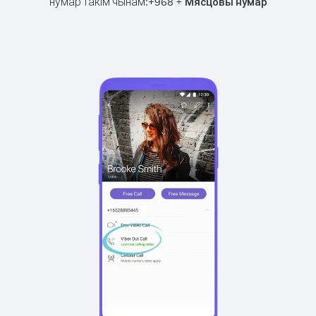
нумар такім чынам:
+
+
968
Мясцовы нумар