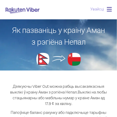
Увайсці
Togg
navig
Як пазваніць у краіну Аман
з рэгіёна Непал
Дзякуючы Viber Out можна рабіць высакаякасныя
выклікі ў краіну Аман з рэгіёна Непал.
Выклікі на любы
стацыянарны або мабільны нумар у краіне Аман ад
17.9 ¢ за хвіліну.
Папоўніце баланс рахунку або падключыце тарыфны