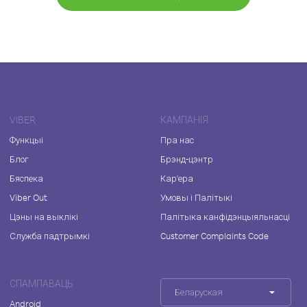
VIBER
КАМПАНІЯ
Функцыі
Пра нас
Блог
Брэнд-цэнтр
Бяспека
Кар'ера
Viber Out
Умовы і Палітыкі
Цэны на выклікі
Палітыка канфідэнцыяльнасці
Служба падтрымкі
Customer Complaints Code
СПАМПАВАЦЬ
Беларуская
Android