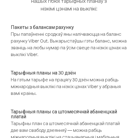
нашых гібкіх тарыфных планаў з
нізкімі цэнамі на выклікі:
Пакеты з балансам рахунку
Пры папаўненні сродкаў яны налічваюцца на баланс
рахунку Viber Out. Выкарыстаўшы гэты баланс, можна
званіць на любы нумар па ўсім свеце па нізкіх цэнах на
выклікі Viber.
Тарыфныя планы на 30 дзён
На гэтым тарыфе на працягу 30 дзён можна рабіць
міжнародныя выклікі па нізкіх цэнах Viber у абраныя
вамі краіны.
Тарыфныя планы са штомесячнай абаненцкай
платай
Тарыфны план са штомесячнай абаненцкай платай
дае вам свабоду дзеянняў — можна рабіць
міжнародныя выклікі на стацыянарныя і мабільныя