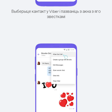
Выберыце кантакт у Viber і пазваніць з акна з яго
звесткамі