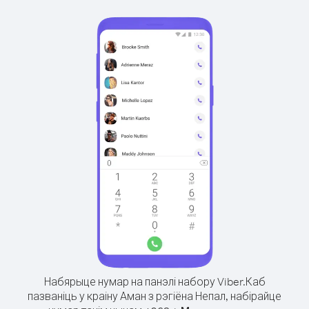
Набярыце нумар на панэлі набору Viber.
Каб
пазваніць у краіну Аман з рэгіёна Непал, набірайце