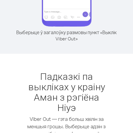
Выберыце ў загалоўку размовы пункт «Выклік
Viber Out»
Падказкі па
выкліках у краіну
Аман з рэгіёна
Ніуэ
Viber Out — гэта больш хвілін за
меншыя грошы. Выберыце адзін з