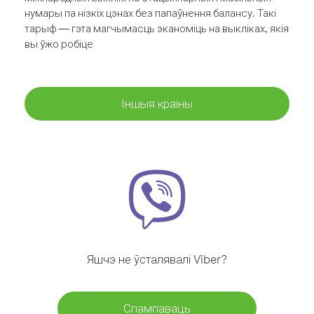
нумары па нізкіх цэнах без папаўнення балансу. Такі
тарыф — гэта магчымасць эканоміць на выкліках, якія
вы ўжо робіце
Іншыя краіны
Яшчэ не ўсталявалі Viber?
Спампаваць