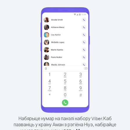
Набярыце нумар на панэлі набору Viber.
Каб
пазваніць у краіну Аман з рэгіёна Ніуэ, набірайце