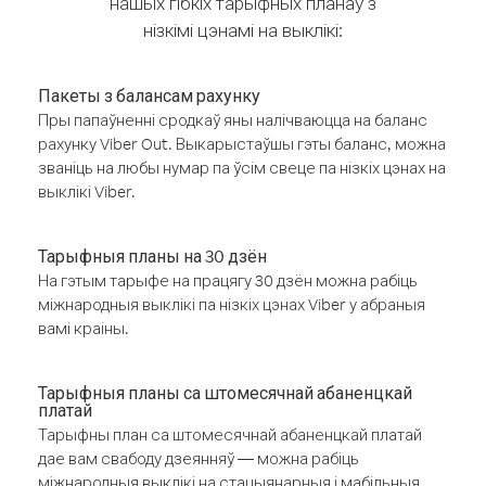
нашых гібкіх тарыфных планаў з
нізкімі цэнамі на выклікі:
Пакеты з балансам рахунку
Пры папаўненні сродкаў яны налічваюцца на баланс
рахунку Viber Out. Выкарыстаўшы гэты баланс, можна
званіць на любы нумар па ўсім свеце па нізкіх цэнах на
выклікі Viber.
Тарыфныя планы на 30 дзён
На гэтым тарыфе на працягу 30 дзён можна рабіць
міжнародныя выклікі па нізкіх цэнах Viber у абраныя
вамі краіны.
Тарыфныя планы са штомесячнай абаненцкай
платай
Тарыфны план са штомесячнай абаненцкай платай
дае вам свабоду дзеянняў — можна рабіць
міжнародныя выклікі на стацыянарныя і мабільныя