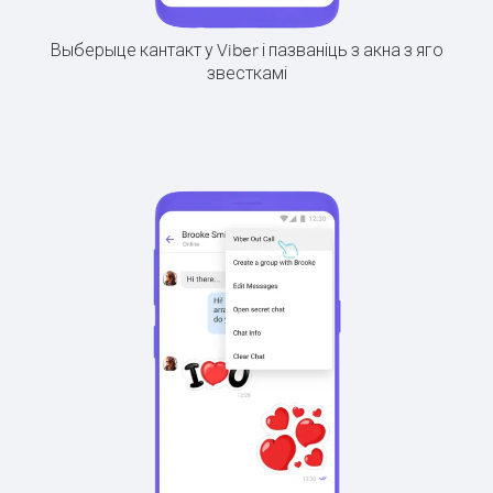
Выберыце кантакт у Viber і пазваніць з акна з яго
звесткамі