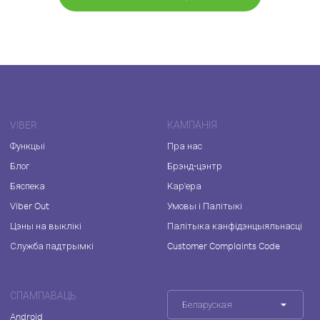
VIBER
КАМПАНІЯ
Функцыі
Пра нас
Блог
Брэнд-цэнтр
Бяспека
Кар'ера
Viber Out
Умовы і Палітыкі
Цэны на выклікі
Палітыка канфідэнцыяльнасці
Служба падтрымкі
Customer Complaints Code
СПАМПАВАЦЬ
Беларуская
Android