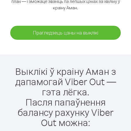
план — і зможаце званіць па лепшых цэнах за хвіліну ў
краіну Аман.
Прагледзець цэны на выклікі
Выклікі ў краіну Аман з
дапамогай Viber Out —
гэта лёгка.
Пасля папаўнення
балансу рахунку Viber
Out можна: