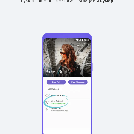
нумар такім чынам:
+
+
968
Мясцовы нумар