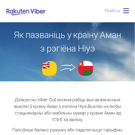
Увайсці
Togg
navig
Як пазваніць у краіну Аман
з рэгіёна Ніуэ
Дзякуючы Viber Out можна рабіць высакаякасныя
выклікі ў краіну Аман з рэгіёна Ніуэ.
Выклікі на любы
стацыянарны або мабільны нумар у краіне Аман ад
17.9 ¢ за хвіліну.
Папоўніце баланс рахунку або падключыце тарыфны