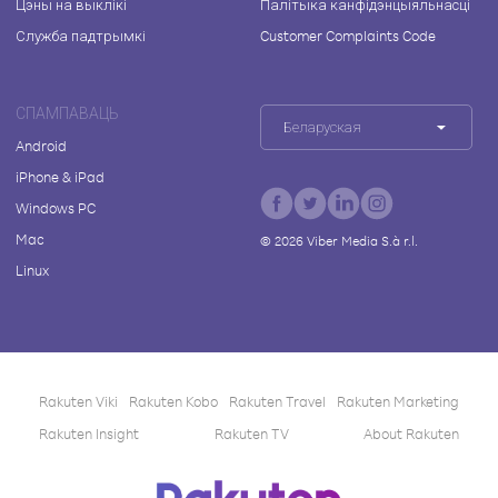
Цэны на выклікі
Палітыка канфідэнцыяльнасці
Служба падтрымкі
Customer Complaints Code
СПАМПАВАЦЬ
Беларуская
Android
iPhone & iPad
Windows PC
Mac
©
2026
Viber Media S.à r.l.
Linux
Rakuten Viki
Rakuten Kobo
Rakuten Travel
Rakuten Marketing
Rakuten Insight
Rakuten TV
About Rakuten