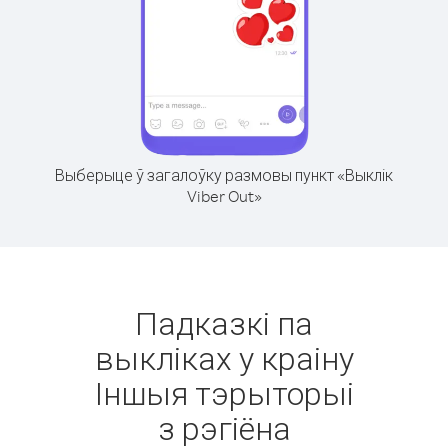
Выберыце ў загалоўку размовы пункт «Выклік
Viber Out»
Падказкі па
выкліках у краіну
Іншыя тэрыторыі
з рэгіёна