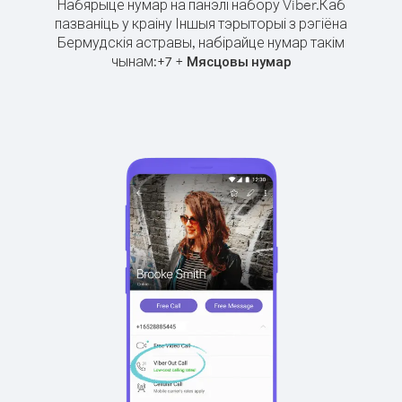
Набярыце нумар на панэлі набору Viber.
Каб
пазваніць у краіну Іншыя тэрыторыі з рэгіёна
Бермудскія астравы, набірайце нумар такім
чынам:
+
+
7
Мясцовы нумар