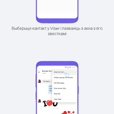
Выберыце кантакт у Viber і пазваніць з акна з яго
звесткамі