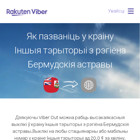
Увайсці
Togg
navig
Як пазваніць у краіну
Іншыя тэрыторыі з рэгіёна
Бермудскія астравы
Дзякуючы Viber Out можна рабіць высакаякасныя
выклікі ў краіну Іншыя тэрыторыі з рэгіёна Бермудскія
астравы.
Выклікі на любы стацыянарны або мабільны
нумар у краіне Іншыя тэрыторыі ад 20.0 ¢ за хвіліну.