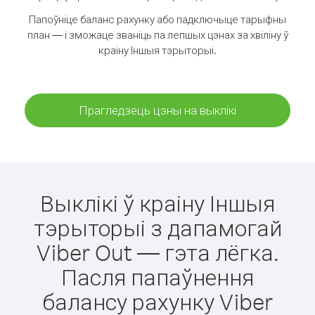
Папоўніце баланс рахунку або падключыце тарыфны
план — і зможаце званіць па лепшых цэнах за хвіліну ў
краіну Іншыя тэрыторыі.
Прагледзець цэны на выклікі
Выклікі ў краіну Іншыя
тэрыторыі з дапамогай
Viber Out — гэта лёгка.
Пасля папаўнення
балансу рахунку Viber