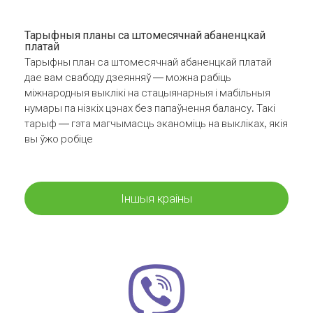
Тарыфныя планы са штомесячнай абаненцкай
платай
Тарыфны план са штомесячнай абаненцкай платай
дае вам свабоду дзеянняў — можна рабіць
міжнародныя выклікі на стацыянарныя і мабільныя
нумары па нізкіх цэнах без папаўнення балансу. Такі
тарыф — гэта магчымасць эканоміць на выкліках, якія
вы ўжо робіце
Іншыя краіны