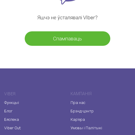
Яшчэ не ўсталявалі Viber?
Спампаваць
VIBER
КАМПАНІЯ
Функцыі
Пра нас
Блог
Брэнд-цэнтр
Бяспека
Кар'ера
Viber Out
Умовы і Палітыкі