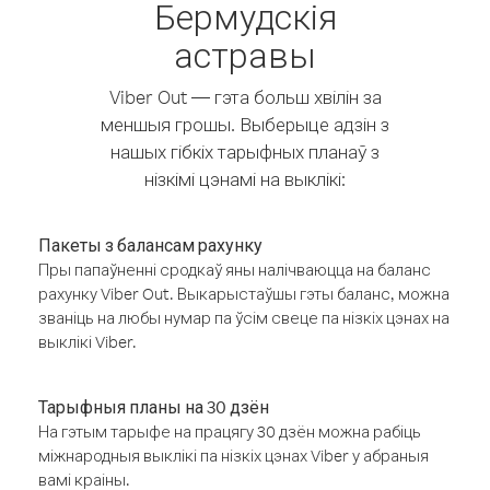
Бермудскія
астравы
Viber Out — гэта больш хвілін за
меншыя грошы. Выберыце адзін з
нашых гібкіх тарыфных планаў з
нізкімі цэнамі на выклікі:
Пакеты з балансам рахунку
Пры папаўненні сродкаў яны налічваюцца на баланс
рахунку Viber Out. Выкарыстаўшы гэты баланс, можна
званіць на любы нумар па ўсім свеце па нізкіх цэнах на
выклікі Viber.
Тарыфныя планы на 30 дзён
На гэтым тарыфе на працягу 30 дзён можна рабіць
міжнародныя выклікі па нізкіх цэнах Viber у абраныя
вамі краіны.