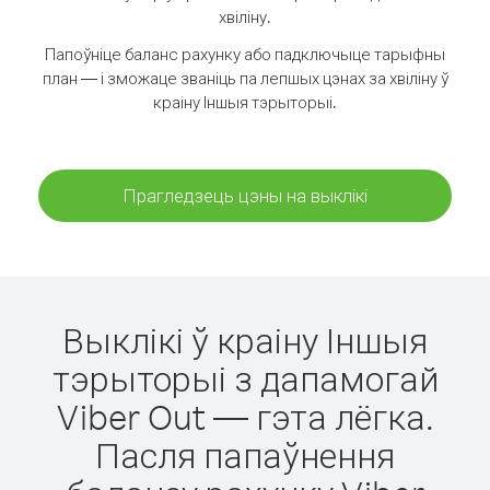
хвіліну.
Папоўніце баланс рахунку або падключыце тарыфны
план — і зможаце званіць па лепшых цэнах за хвіліну ў
краіну Іншыя тэрыторыі.
Прагледзець цэны на выклікі
Выклікі ў краіну Іншыя
тэрыторыі з дапамогай
Viber Out — гэта лёгка.
Пасля папаўнення