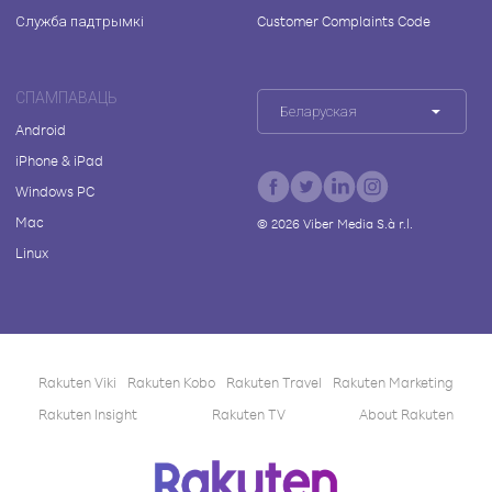
Служба падтрымкі
Customer Complaints Code
СПАМПАВАЦЬ
Беларуская
Android
iPhone & iPad
Windows PC
Mac
©
2026
Viber Media S.à r.l.
Linux
Rakuten Viki
Rakuten Kobo
Rakuten Travel
Rakuten Marketing
Rakuten Insight
Rakuten TV
About Rakuten