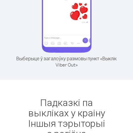
Выберыце ў загалоўку размовы пункт «Выклік
Viber Out»
Падказкі па
выкліках у краіну
Іншыя тэрыторыі