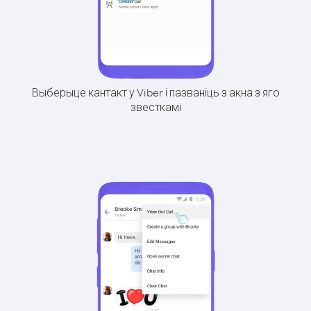
Выберыце кантакт у Viber і пазваніць з акна з яго
звесткамі