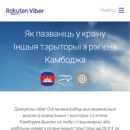
Увайсці
Togg
navig
Як пазваніць у краіну
Іншыя тэрыторыі з рэгіёна
Камбоджа
Дзякуючы Viber Out можна рабіць высакаякасныя
выклікі ў краіну Іншыя тэрыторыі з рэгіёна
Камбоджа.
Выклікі на любы стацыянарны або
мабільны нумар у краіне Іншыя тэрыторыі ад 20.0 ¢ за