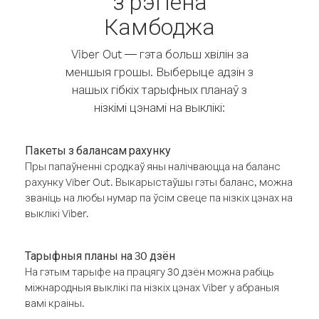
з рэгіёна
Камбоджа
Viber Out — гэта больш хвілін за
меншыя грошы. Выберыце адзін з
нашых гібкіх тарыфных планаў з
нізкімі цэнамі на выклікі:
Пакеты з балансам рахунку
Пры папаўненні сродкаў яны налічваюцца на баланс
рахунку Viber Out. Выкарыстаўшы гэты баланс, можна
званіць на любы нумар па ўсім свеце па нізкіх цэнах на
выклікі Viber.
Тарыфныя планы на 30 дзён
На гэтым тарыфе на працягу 30 дзён можна рабіць
міжнародныя выклікі па нізкіх цэнах Viber у абраныя
вамі краіны.