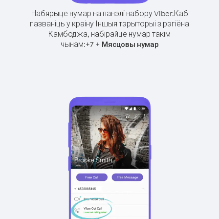
Набярыце нумар на панэлі набору Viber.
Каб
пазваніць у краіну Іншыя тэрыторыі з рэгіёна
Камбоджа, набірайце нумар такім
чынам:
+
+
7
Мясцовы нумар