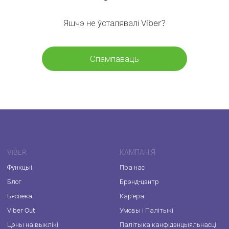
Яшчэ не ўсталявалі Viber?
Спампаваць
VIBER
КАМПАНІЯ
Функцыі
Пра нас
Блог
Брэнд-цэнтр
Бяспека
Кар'ера
Viber Out
Умовы і Палітыкі
Цэны на выклікі
Палітыка канфідэнцыяльнасці