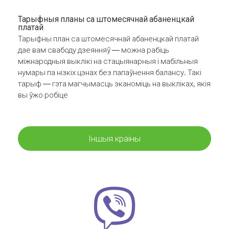
Тарыфныя планы са штомесячнай абаненцкай
платай
Тарыфны план са штомесячнай абаненцкай платай
дае вам свабоду дзеянняў — можна рабіць
міжнародныя выклікі на стацыянарныя і мабільныя
нумары па нізкіх цэнах без папаўнення балансу. Такі
тарыф — гэта магчымасць эканоміць на выкліках, якія
вы ўжо робіце
Іншыя краіны