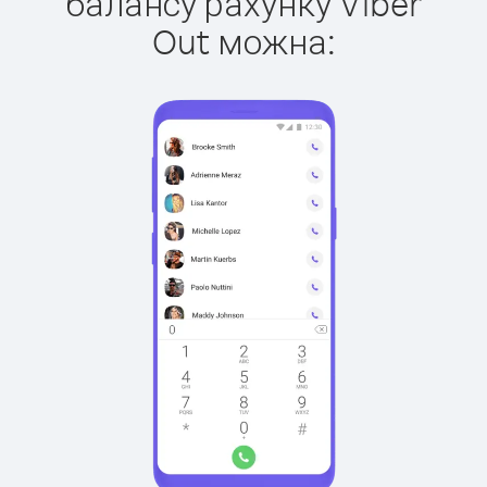
балансу рахунку Viber
Out можна: