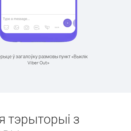
рыце ў загалоўку размовы пункт «Выклік
Viber Out»
я тэрыторыі з