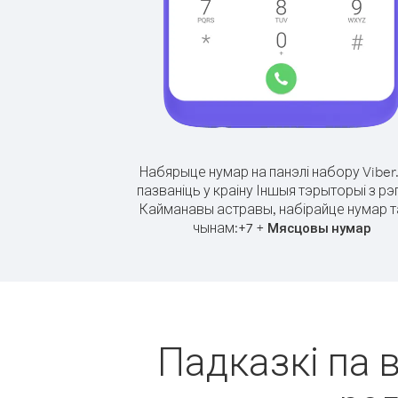
Набярыце нумар на панэлі набору Viber
пазваніць у краіну Іншыя тэрыторыі з рэ
Кайманавы астравы, набірайце нумар т
чынам:
+
+
7
Мясцовы нумар
Падказкі па 