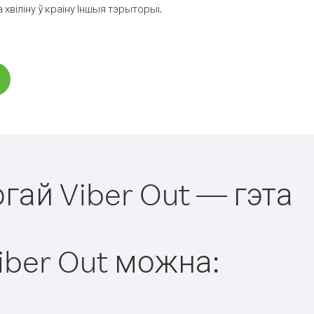
віліну ў краіну Іншыя тэрыторыі.
гай Viber Out — гэта
iber Out можна: