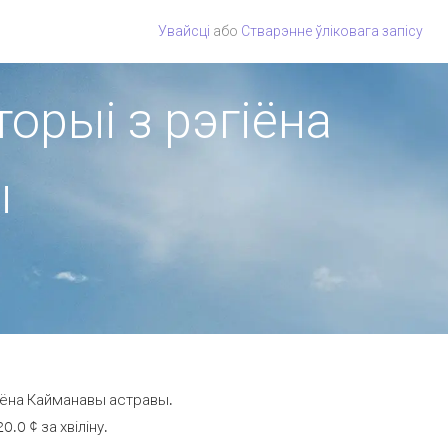
Увайсці
або
Стварэнне ўліковага запісу
торыі з рэгіёна
ы
гіёна Кайманавы астравы.
.0 ¢ за хвіліну.