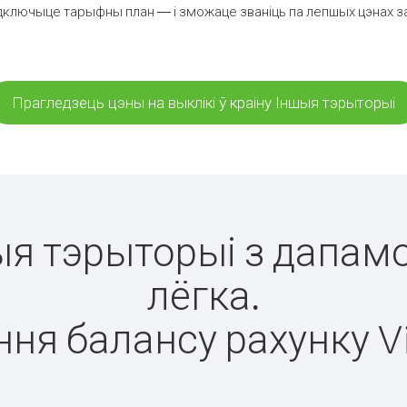
дключыце тарыфны план — і зможаце званіць па лепшых цэнах за х
Прагледзець цэны на выклікі ў краіну Іншыя тэрыторыі
шыя тэрыторыі з дапамо
лёгка.
ня балансу рахунку V