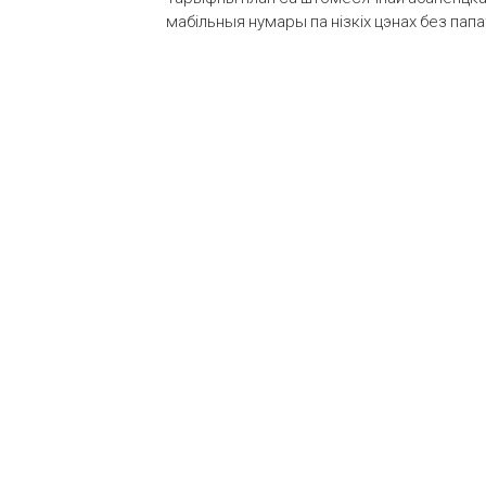
мабільныя нумары па нізкіх цэнах без пап