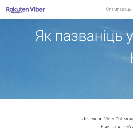
Спампаваць
Як пазваніць у
Дзякуючы Viber Out можн
Выклікі на любы