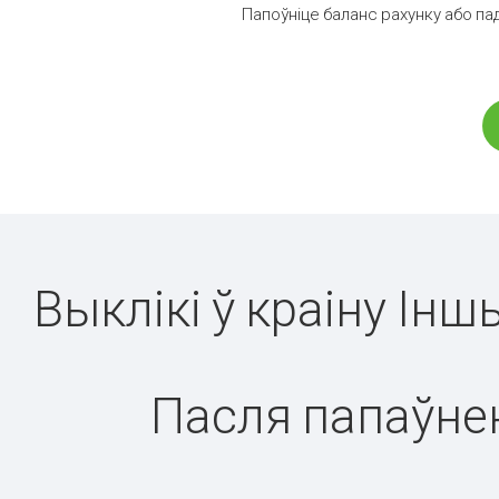
Папоўніце баланс рахунку або па
Выклікі ў краіну Ін
Пасля папаўнен