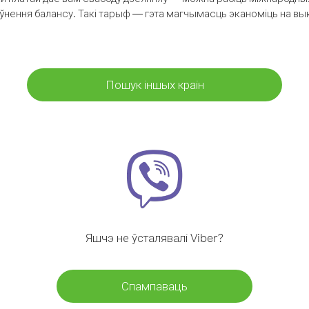
аўнення балансу. Такі тарыф — гэта магчымасць эканоміць на выкл
Пошук іншых краін
Яшчэ не ўсталявалі Viber?
Спампаваць