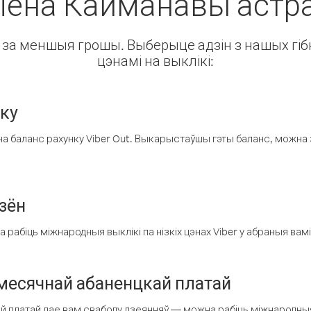
гіёна Кайманавы астр
ін за меншыя грошы. Выберыце адзін з нашых гібк
цэнамі на выклікі:
нку
а баланс рахунку Viber Out. Выкарыстаўшы гэты баланс, можна 
зён
рабіць міжнародныя выклікі па нізкіх цэнах Viber у абраныя вамі
есячнай абаненцкай платай
 платай дае вам свабоду дзеянняў — можна рабіць міжнародныя 