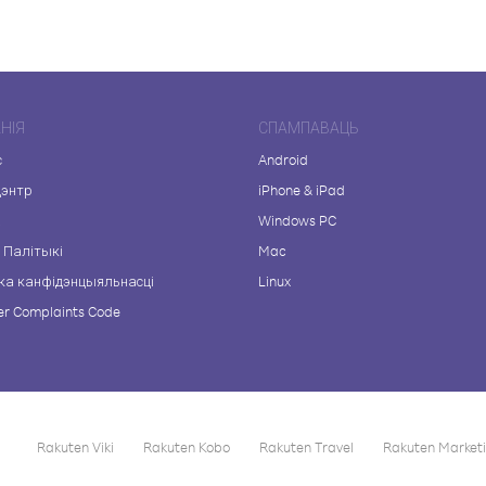
НІЯ
СПАМПАВАЦЬ
с
Android
цэнтр
iPhone & iPad
а
Windows PC
 Палітыкі
Mac
ка канфідэнцыяльнасці
Linux
r Complaints Code
Rakuten Viki
Rakuten Kobo
Rakuten Travel
Rakuten Market