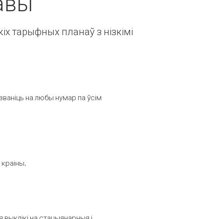
авы
іх тарыфных планаў з нізкімі
званіць на любы нумар па ўсім
 краіны.
выклікі на стацыянарныя і