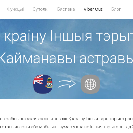
Функцыі
Суполкі
Бяспека
Viber Out
Блог
 краіну Іншыя тэры
Кайманавы астрав
а рабіць высакаякасныя выклікі ў краіну Іншыя тэрыторыі з рэ
 стацыянарны або мабільны нумар у краіне Іншыя тэрыторыі ад 20