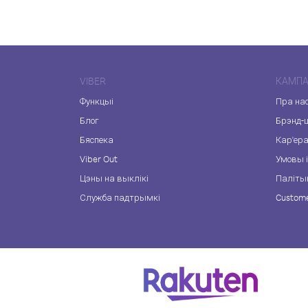
VIBER
КАМПА
Функцыі
Пра на
Блог
Брэнд-
Бяспека
Кар'ер
Viber Out
Умовы і
Цэны на выклікі
Паліты
Служба падтрымкі
Custome