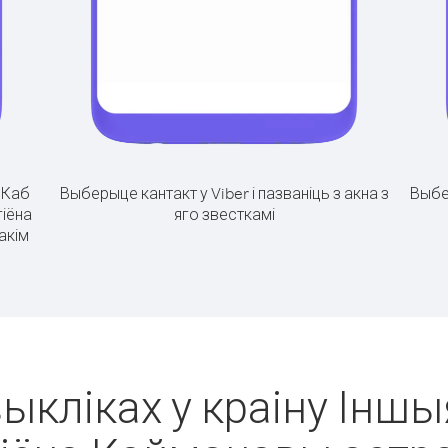
.
Каб
Выберыце кантакт у Viber і пазваніць з акна з
Выбе
гіёна
яго звесткамі
акім
выкліках у краіну Іншы