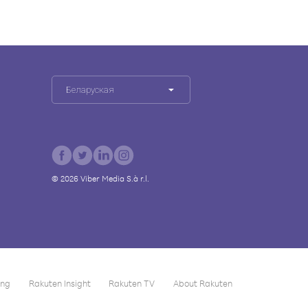
Беларуская
©
2026
Viber Media S.à r.l.
ing
Rakuten Insight
Rakuten TV
About Rakuten