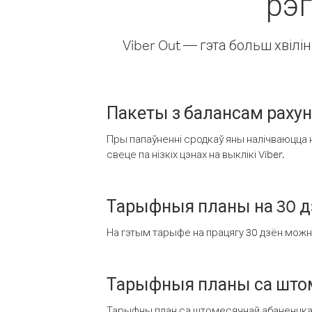
рэ
Viber Out — гэта больш хвіл
Пакеты з балансам раху
Пры папаўненні сродкаў яны налічваюцца н
свеце па нізкіх цэнах на выклікі Viber.
Тарыфныя планы на 30 д
На гэтым тарыфе на працягу 30 дзён можна 
Тарыфныя планы са штом
Тарыфны план са штомесячнай абаненцкай