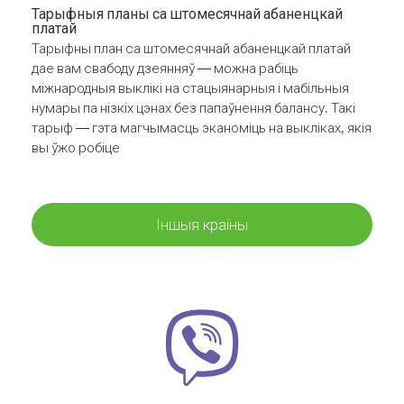
Тарыфныя планы са штомесячнай абаненцкай
платай
Тарыфны план са штомесячнай абаненцкай платай
дае вам свабоду дзеянняў — можна рабіць
міжнародныя выклікі на стацыянарныя і мабільныя
нумары па нізкіх цэнах без папаўнення балансу. Такі
тарыф — гэта магчымасць эканоміць на выкліках, якія
вы ўжо робіце
Іншыя краіны