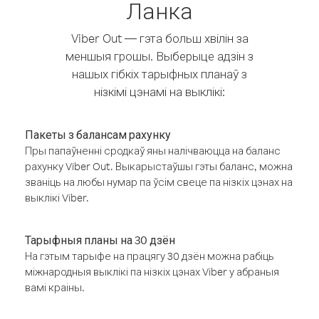
Ланка
Viber Out — гэта больш хвілін за
меншыя грошы. Выберыце адзін з
нашых гібкіх тарыфных планаў з
нізкімі цэнамі на выклікі:
Пакеты з балансам рахунку
Пры папаўненні сродкаў яны налічваюцца на баланс
рахунку Viber Out. Выкарыстаўшы гэты баланс, можна
званіць на любы нумар па ўсім свеце па нізкіх цэнах на
выклікі Viber.
Тарыфныя планы на 30 дзён
На гэтым тарыфе на працягу 30 дзён можна рабіць
міжнародныя выклікі па нізкіх цэнах Viber у абраныя
вамі краіны.