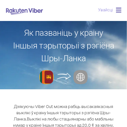
Увайсці
Togg
navig
Як пазваніць у краіну
Іншыя тэрыторыі з рэгіёна
Шры-Ланка
Дзякуючы Viber Out можна рабіць высакаякасныя
выклікі ў краіну Іншыя тэрыторыі з рэгіёна Шры-
Ланка.
Выклікі на любы стацыянарны або мабільны
нумар у краіне Іншыя тэрыторыі ад 20.0 ¢ за хвіліну.