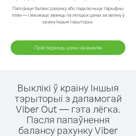
Папоўніце баланс рахунку або падключыце тарыфны
план — і зможаце званіць па лепшых цэнах за хвіліну ў
краіну Іншыя тэрыторыі.
Прагледзець цэны на выклікі
Выклікі ў краіну Іншыя
тэрыторыі з дапамогай
Viber Out — гэта лёгка.
Пасля папаўнення
балансу рахунку Viber