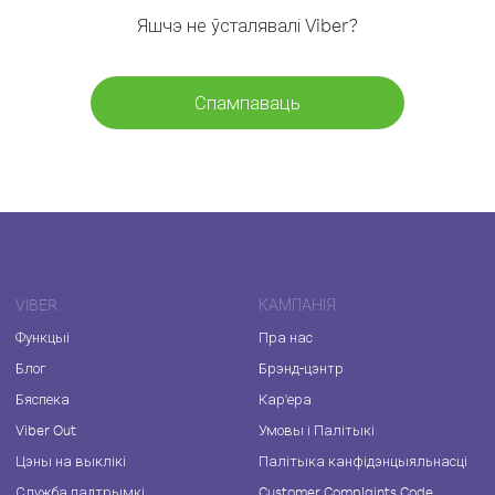
Яшчэ не ўсталявалі Viber?
Спампаваць
VIBER
КАМПАНІЯ
Функцыі
Пра нас
Блог
Брэнд-цэнтр
Бяспека
Кар'ера
Viber Out
Умовы і Палітыкі
Цэны на выклікі
Палітыка канфідэнцыяльнасці
Служба падтрымкі
Customer Complaints Code