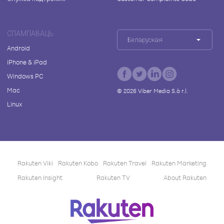
СПАМПАВАЦЬ
Беларуская
Android
iPhone & iPad
Windows PC
Mac
©
2026
Viber Media S.à r.l.
Linux
Rakuten Viki
Rakuten Kobo
Rakuten Travel
Rakuten Marketing
Rakuten Insight
Rakuten TV
About Rakuten