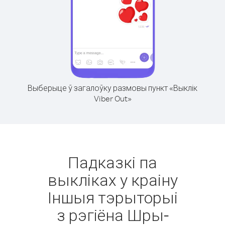
Выберыце ў загалоўку размовы пункт «Выклік
Viber Out»
Падказкі па
выкліках у краіну
Іншыя тэрыторыі
з рэгіёна Шры-