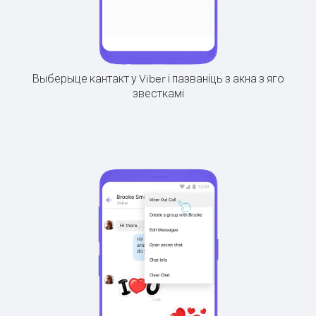
Выберыце кантакт у Viber і пазваніць з акна з яго
звесткамі