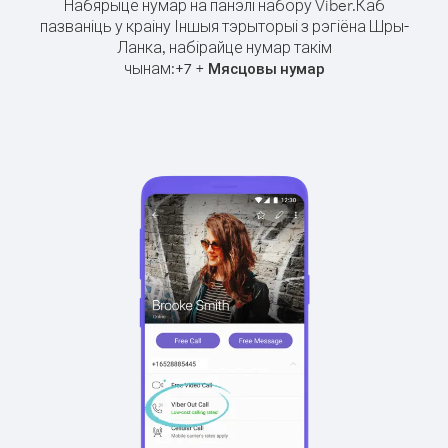
Набярыце нумар на панэлі набору Viber.
Каб
пазваніць у краіну Іншыя тэрыторыі з рэгіёна Шры-
Ланка, набірайце нумар такім
чынам:
+
+
7
Мясцовы нумар