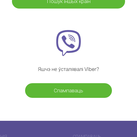
Пошук іншых краін
Яшчэ не ўсталявалі Viber?
Спампаваць
НІЯ
СПАМПАВАЦЬ