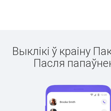
Выклікі ў краіну Па
Пасля папаўнен