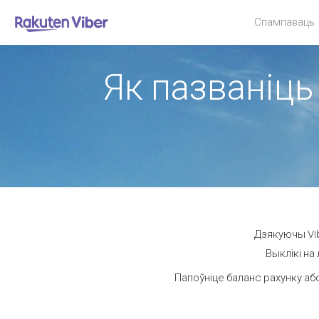
Спампаваць
Як пазваніць 
Дзякуючы Vib
Выклікі на
Папоўніце баланс рахунку або