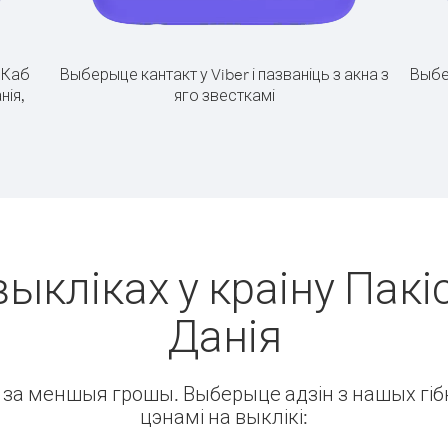
.
Каб
Выберыце кантакт у Viber і пазваніць з акна з
Выбе
нія,
яго звесткамі
выкліках у краіну Пакіс
Данія
ін за меншыя грошы. Выберыце адзін з нашых гібк
цэнамі на выклікі: