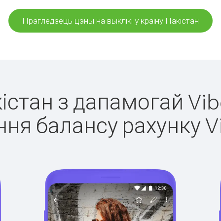
Прагледзець цэны на выклікі ў краіну Пакістан
кістан з дапамогай Vib
ня балансу рахунку V