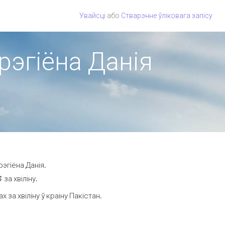
Увайсці
або
Стварэнне ўліковага запісу
 рэгіёна Данія
эгіёна Данія.
за хвіліну.
за хвіліну ў краіну Пакістан.