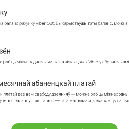
нку
а баланс рахунку Viber Out. Выкарыстаўшы гэты баланс, можна 
зён
рабіць міжнародныя выклікі па нізкіх цэнах Viber у абраныя вамі
есячнай абаненцкай платай
 платай дае вам свабоду дзеянняў — можна рабіць міжнародныя 
аўнення балансу. Такі тарыф — гэта магчымасць эканоміць на выкл