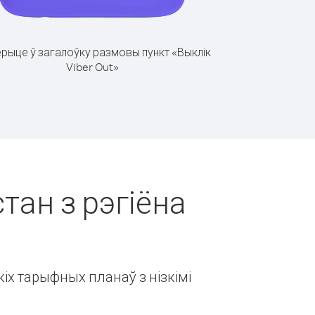
рыце ў загалоўку размовы пункт «Выклік
Viber Out»
тан з рэгіёна
іх тарыфных планаў з нізкімі