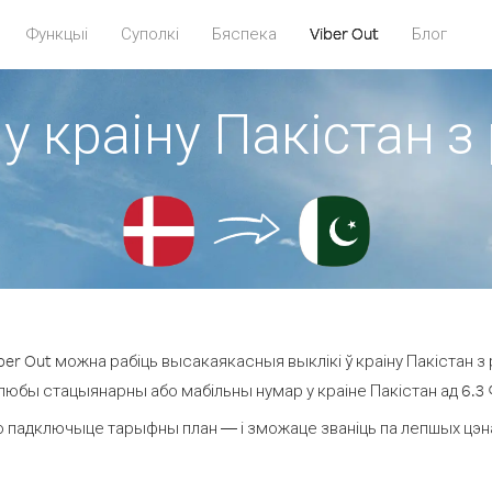
Функцыі
Суполкі
Бяспека
Viber Out
Блог
у краіну Пакістан з
er Out можна рабіць высакаякасныя выклікі ў краіну Пакістан з р
 любы стацыянарны або мабільны нумар у краіне Пакістан ад 6.3 ¢ 
 падключыце тарыфны план — і зможаце званіць па лепшых цэнах 