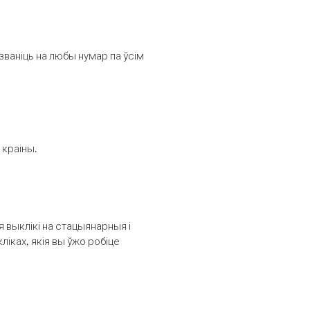
званіць на любы нумар па ўсім
 краіны.
выклікі на стацыянарныя і
іках, якія вы ўжо робіце