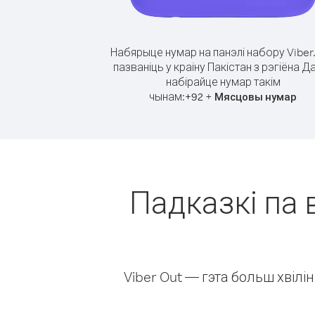
Набярыце нумар на панэлі набору Viber
пазваніць у краіну Пакістан з рэгіёна Да
набірайце нумар такім
чынам:
+
+
92
Мясцовы нумар
Падказкі па 
Viber Out — гэта больш хвіл