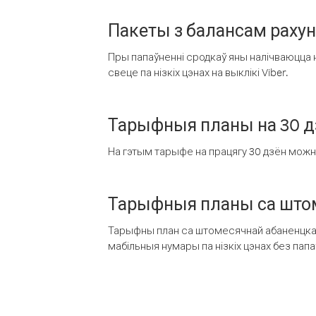
Пакеты з балансам раху
Пры папаўненні сродкаў яны налічваюцца н
свеце па нізкіх цэнах на выклікі Viber.
Тарыфныя планы на 30 д
На гэтым тарыфе на працягу 30 дзён можна 
Тарыфныя планы са штом
Тарыфны план са штомесячнай абаненцкай
мабільныя нумары па нізкіх цэнах без пап