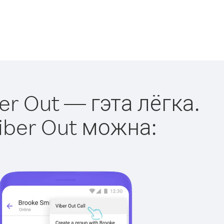
er Out — гэта лёгка.
iber Out можна: