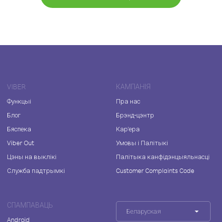
VIBER
КАМПАНІЯ
Функцыі
Пра нас
Блог
Брэнд-цэнтр
Бяспека
Кар'ера
Viber Out
Умовы і Палітыкі
Цэны на выклікі
Палітыка канфідэнцыяльнасці
Служба падтрымкі
Customer Complaints Code
СПАМПАВАЦЬ
Беларуская
Android