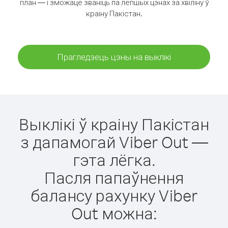
план — і зможаце званіць па лепшых цэнах за хвіліну ў
краіну Пакістан.
Прагледзець цэны на выклікі
Выклікі ў краіну Пакістан
з дапамогай Viber Out —
гэта лёгка.
Пасля папаўнення
балансу рахунку Viber
Out можна: