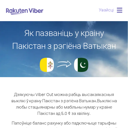
Увайсці
Togg
navig
Як пазваніць у краіну
Пакістан з рэгіёна Ватыкан
Дзякуючы Viber Out можна рабіць высакаякасныя
выклікі ў краіну Пакістан з рэгіёна Ватыкан.
Выклікі на
любы стацыянарны або мабільны нумар у краіне
Пакістан ад 5.0 ¢ за хвіліну.
Папоўніце баланс рахунку або падключыце тарыфны