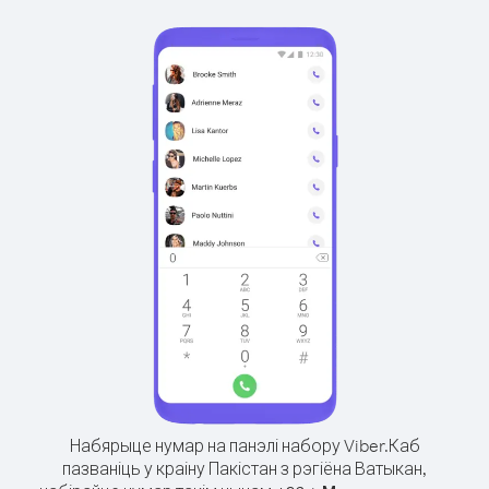
Набярыце нумар на панэлі набору Viber.
Каб
пазваніць у краіну Пакістан з рэгіёна Ватыкан,