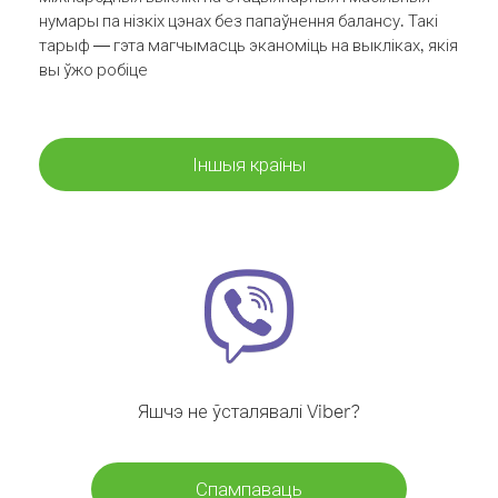
нумары па нізкіх цэнах без папаўнення балансу. Такі
тарыф — гэта магчымасць эканоміць на выкліках, якія
вы ўжо робіце
Іншыя краіны
Яшчэ не ўсталявалі Viber?
Спампаваць