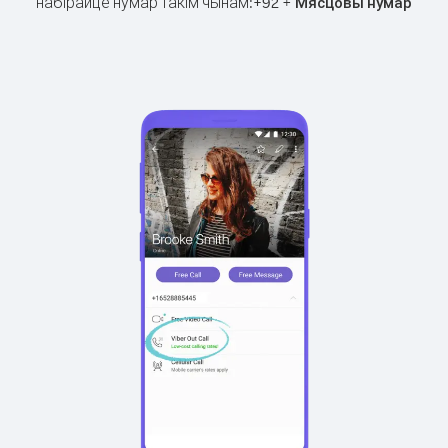
набірайце нумар такім чынам:
+
+
92
Мясцовы нумар