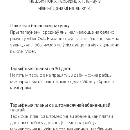
нашых гібкіх тарыфных планаў з
нізкімі цэнамі на выклікі:
Пакеты з балансам рахунку
Пры папаўненні сродкаў яны налічваюцца на баланс
рахунку Viber Out. Выкарыстаўшы гэты баланс, можна
званіць на любы нумар па ўсім свеце па нізкіх цэнах на
выклікі Viber.
Тарыфныя планы на 30 дзён
На гэтым тарыфе на працягу 30 дзён можна рабіць
міжнародныя выклікі па нізкіх цэнах Viber у абраныя
вамі краіны.
Тарыфныя планы са штомесячнай абаненцкай
платай
Тарыфны план са штомесячнай абаненцкай платай
дае вам свабоду дзеянняў — можна рабіць
міжнародныя выклікі на стацыянарныя і мабільныя