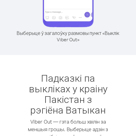
Выберыце ў загалоўку размовы пункт «Выклік
Viber Out»
Падказкі па
выкліках у краіну
Пакістан з
рэгіёна Ватыкан
Viber Out — гэта больш хвілін за
меншыя грошы. Выберыце адзін з