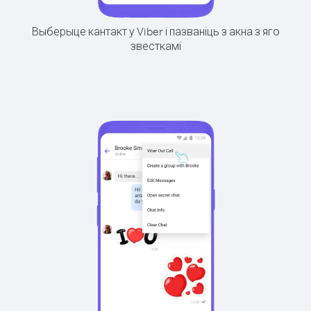
Выберыце кантакт у Viber і пазваніць з акна з яго
звесткамі