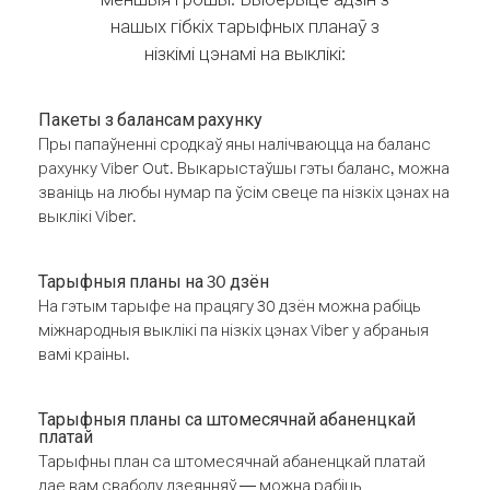
нашых гібкіх тарыфных планаў з
нізкімі цэнамі на выклікі:
Пакеты з балансам рахунку
Пры папаўненні сродкаў яны налічваюцца на баланс
рахунку Viber Out. Выкарыстаўшы гэты баланс, можна
званіць на любы нумар па ўсім свеце па нізкіх цэнах на
выклікі Viber.
Тарыфныя планы на 30 дзён
На гэтым тарыфе на працягу 30 дзён можна рабіць
міжнародныя выклікі па нізкіх цэнах Viber у абраныя
вамі краіны.
Тарыфныя планы са штомесячнай абаненцкай
платай
Тарыфны план са штомесячнай абаненцкай платай
дае вам свабоду дзеянняў — можна рабіць