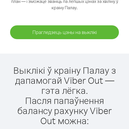
план — і зможаце званіць па лепшых цэнах за хвіліну ў
краіну Палау.
Прагледзець цэны на выклікі
Выклікі ў краіну Палау з
дапамогай Viber Out —
гэта лёгка.
Пасля папаўнення
балансу рахунку Viber
Out можна: