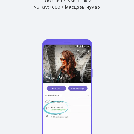
набірайце нумар такім
чынам:
+
+
680
Мясцовы нумар