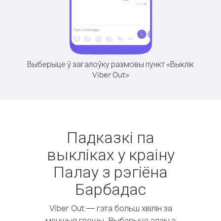
Выберыце ў загалоўку размовы пункт «Выклік
Viber Out»
Падказкі па
выкліках у краіну
Палау з рэгіёна
Барбадас
Viber Out — гэта больш хвілін за
меншыя грошы. Выберыце адзін з