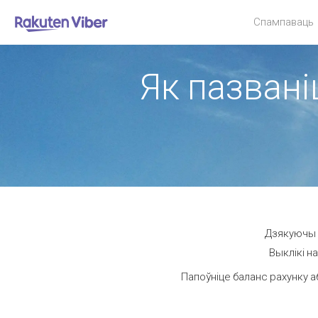
Спампаваць
Як пазвані
Дзякуючы V
Выклікі н
Папоўніце баланс рахунку а