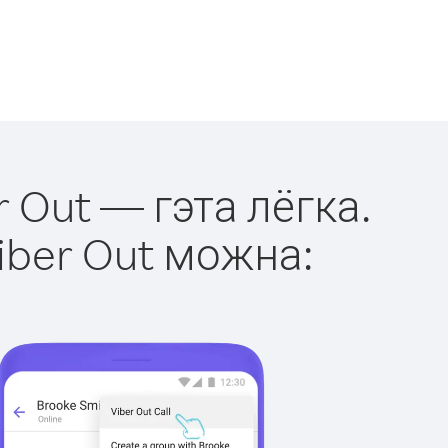
r Out — гэта лёгка.
iber Out можна: