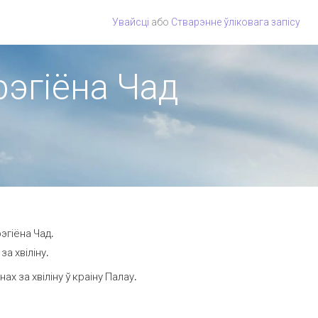
Увайсці
або
Стварэнне ўліковага запісу
рэгіёна Чад
эгіёна Чад.
а хвіліну.
 за хвіліну ў краіну Палау.