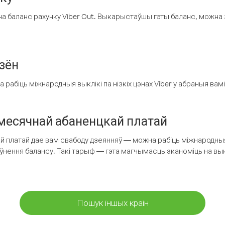
а баланс рахунку Viber Out. Выкарыстаўшы гэты баланс, можна 
зён
рабіць міжнародныя выклікі па нізкіх цэнах Viber у абраныя вамі
есячнай абаненцкай платай
 платай дае вам свабоду дзеянняў — можна рабіць міжнародныя 
аўнення балансу. Такі тарыф — гэта магчымасць эканоміць на выкл
Пошук іншых краін