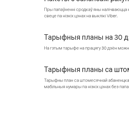
Пры папаўненні сродкаў яны налічваюцца н
свеце па нізкіх цэнах на выклікі Viber.
Тарыфныя планы на 30 д
На гэтым тарыфе на працягу 30 дзён можна 
Тарыфныя планы са штом
Тарыфны план са штомесячнай абаненцкай
мабільныя нумары па нізкіх цэнах без пап