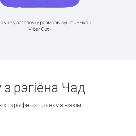
рыце ў загалоўку размовы пункт «Выклік
Viber Out»
 з рэгіёна Чад
іх тарыфных планаў з нізкімі