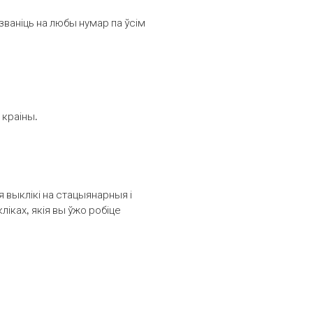
званіць на любы нумар па ўсім
 краіны.
выклікі на стацыянарныя і
іках, якія вы ўжо робіце