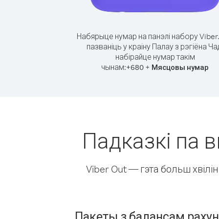
Набярыце нумар на панэлі набору Viber
пазваніць у краіну Палау з рэгіёна Ча
набірайце нумар такім
чынам:
+
+
680
Мясцовы нумар
Падказкі па в
Viber Out — гэта больш хвіл
Пакеты з балансам раху