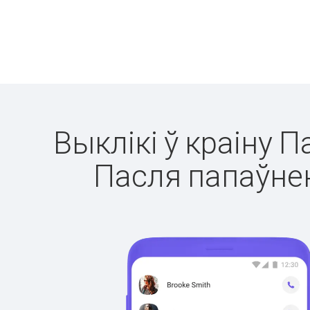
Выклікі ў краіну П
Пасля папаўнен