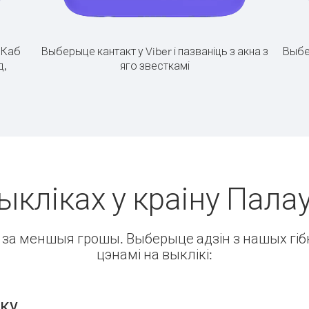
.
Каб
Выберыце кантакт у Viber і пазваніць з акна з
Выбе
д,
яго звесткамі
ыкліках у краіну Палау
ін за меншыя грошы. Выберыце адзін з нашых гібк
цэнамі на выклікі:
нку