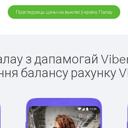
Прагледзець цэны на выклікі ў краіну Палау
алау з дапамогай Vibe
ня балансу рахунку V