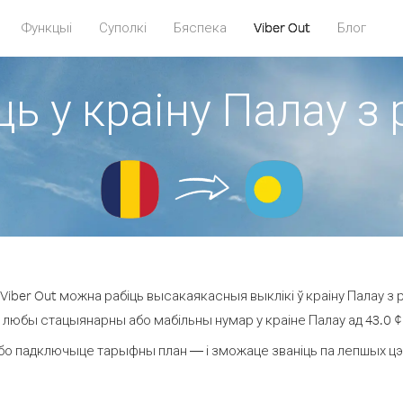
Функцыі
Суполкі
Бяспека
Viber Out
Блог
ць у краіну Палау з 
iber Out можна рабіць высакаякасныя выклікі ў краіну Палау з р
а любы стацыянарны або мабільны нумар у краіне Палау ад 43.0 ¢ з
бо падключыце тарыфны план — і зможаце званіць па лепшых цэнах