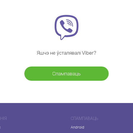
Яшчэ не ўсталявалі Viber?
Спампаваць
НІЯ
СПАМПАВАЦЬ
с
Android