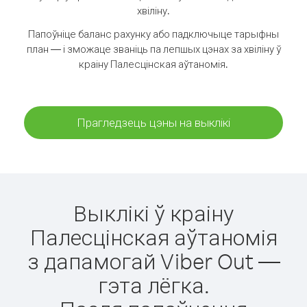
хвіліну.
Папоўніце баланс рахунку або падключыце тарыфны
план — і зможаце званіць па лепшых цэнах за хвіліну ў
краіну Палесцінская аўтаномія.
Прагледзець цэны на выклікі
Выклікі ў краіну
Палесцінская аўтаномія
з дапамогай Viber Out —
гэта лёгка.