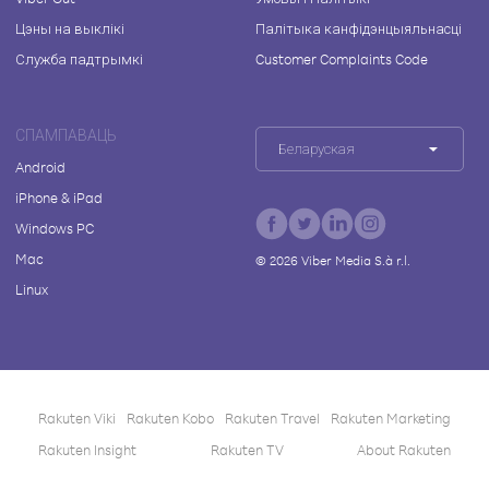
Цэны на выклікі
Палітыка канфідэнцыяльнасці
Служба падтрымкі
Customer Complaints Code
СПАМПАВАЦЬ
Беларуская
Android
iPhone & iPad
Windows PC
Mac
©
2026
Viber Media S.à r.l.
Linux
Rakuten Viki
Rakuten Kobo
Rakuten Travel
Rakuten Marketing
Rakuten Insight
Rakuten TV
About Rakuten