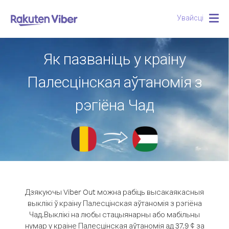
Увайсці
Togg
navig
Як пазваніць у краіну
Палесцінская аўтаномія з
рэгіёна Чад
Дзякуючы Viber Out можна рабіць высакаякасныя
выклікі ў краіну Палесцінская аўтаномія з рэгіёна
Чад.
Выклікі на любы стацыянарны або мабільны
нумар у краіне Палесцінская аўтаномія ад 37.9 ¢ за