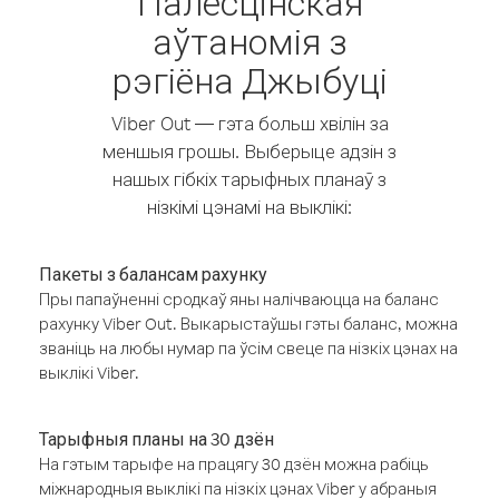
Палесцінская
аўтаномія з
рэгіёна Джыбуці
Viber Out — гэта больш хвілін за
меншыя грошы. Выберыце адзін з
нашых гібкіх тарыфных планаў з
нізкімі цэнамі на выклікі:
Пакеты з балансам рахунку
Пры папаўненні сродкаў яны налічваюцца на баланс
рахунку Viber Out. Выкарыстаўшы гэты баланс, можна
званіць на любы нумар па ўсім свеце па нізкіх цэнах на
выклікі Viber.
Тарыфныя планы на 30 дзён
На гэтым тарыфе на працягу 30 дзён можна рабіць
міжнародныя выклікі па нізкіх цэнах Viber у абраныя