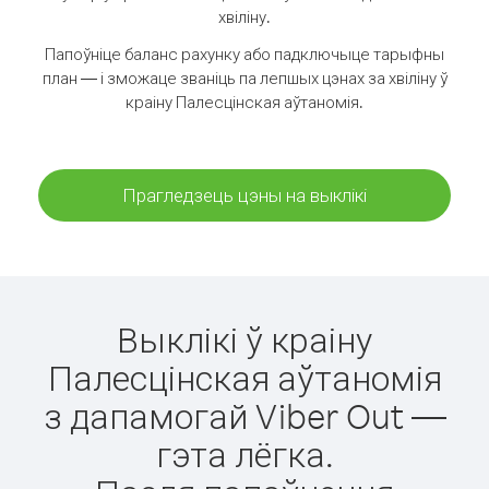
хвіліну.
Папоўніце баланс рахунку або падключыце тарыфны
план — і зможаце званіць па лепшых цэнах за хвіліну ў
краіну Палесцінская аўтаномія.
Прагледзець цэны на выклікі
Выклікі ў краіну
Палесцінская аўтаномія
з дапамогай Viber Out —
гэта лёгка.