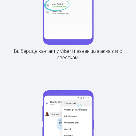
Выберыце кантакт у Viber і пазваніць з акна з яго
звесткамі