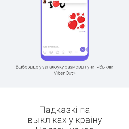
Выберыце ў загалоўку размовы пункт «Выклік
Viber Out»
Падказкі па
выкліках у краіну