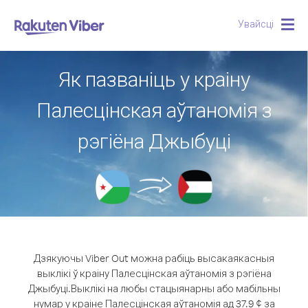
Увайсці
Togg
navig
Як пазваніць у краіну
Палесцінская аўтаномія з
рэгіёна Джыбуці
Дзякуючы Viber Out можна рабіць высакаякасныя
выклікі ў краіну Палесцінская аўтаномія з рэгіёна
Джыбуці.
Выклікі на любы стацыянарны або мабільны
нумар у краіне Палесцінская аўтаномія ад 37.9 ¢ за