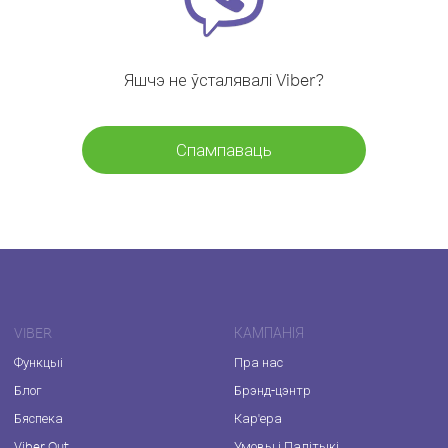
Яшчэ не ўсталявалі Viber?
Спампаваць
VIBER
КАМПАНІЯ
Функцыі
Пра нас
Блог
Брэнд-цэнтр
Бяспека
Кар'ера
Viber Out
Умовы і Палітыкі