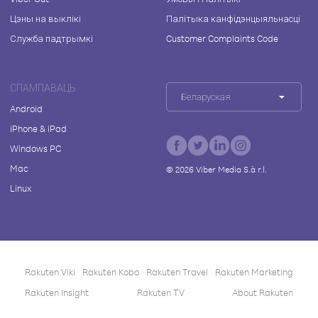
Цэны на выклікі
Палітыка канфідэнцыяльнасці
Служба падтрымкі
Customer Complaints Code
СПАМПАВАЦЬ
Беларуская
Android
iPhone & iPad
Windows PC
Mac
©
2026
Viber Media S.à r.l.
Linux
Rakuten Viki
Rakuten Kobo
Rakuten Travel
Rakuten Marketing
Rakuten Insight
Rakuten TV
About Rakuten