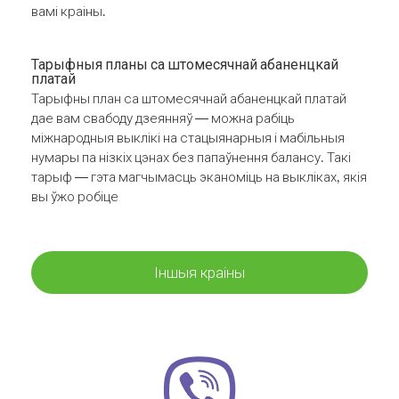
вамі краіны.
Тарыфныя планы са штомесячнай абаненцкай
платай
Тарыфны план са штомесячнай абаненцкай платай
дае вам свабоду дзеянняў — можна рабіць
міжнародныя выклікі на стацыянарныя і мабільныя
нумары па нізкіх цэнах без папаўнення балансу. Такі
тарыф — гэта магчымасць эканоміць на выкліках, якія
вы ўжо робіце
Іншыя краіны