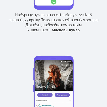
Набярыце нумар на панэлі набору Viber.
Каб
пазваніць у краіну Палесцінская аўтаномія з рэгіёна
Джыбуці, набірайце нумар такім
чынам:
+
+
970
Мясцовы нумар