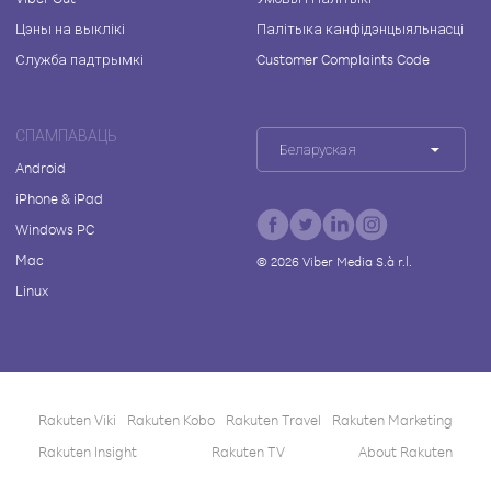
Цэны на выклікі
Палітыка канфідэнцыяльнасці
Служба падтрымкі
Customer Complaints Code
СПАМПАВАЦЬ
Беларуская
Android
iPhone & iPad
Windows PC
Mac
©
2026
Viber Media S.à r.l.
Linux
Rakuten Viki
Rakuten Kobo
Rakuten Travel
Rakuten Marketing
Rakuten Insight
Rakuten TV
About Rakuten