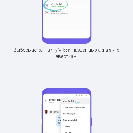
Выберыце кантакт у Viber і пазваніць з акна з яго
звесткамі