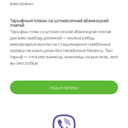
вамі краіны.
Тарыфныя планы са штомесячнай абаненцкай
платай
Тарыфны план са штомесячнай абаненцкай платай
дае вам свабоду дзеянняў — можна рабіць
міжнародныя выклікі на стацыянарныя і мабільныя
нумары па нізкіх цэнах без папаўнення балансу. Такі
тарыф — гэта магчымасць эканоміць на выкліках, якія
вы ўжо робіце
Іншыя краіны