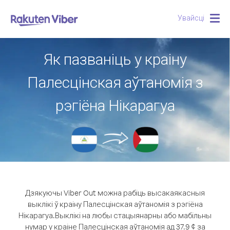
Увайсці
Togg
navig
Як пазваніць у краіну
Палесцінская аўтаномія з
рэгіёна Нікарагуа
Дзякуючы Viber Out можна рабіць высакаякасныя
выклікі ў краіну Палесцінская аўтаномія з рэгіёна
Нікарагуа.
Выклікі на любы стацыянарны або мабільны
нумар у краіне Палесцінская аўтаномія ад 37.9 ¢ за