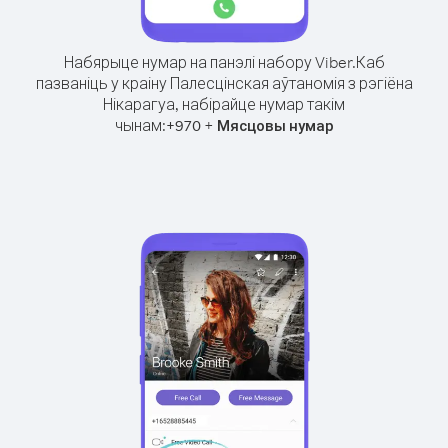
Набярыце нумар на панэлі набору Viber.
Каб
пазваніць у краіну Палесцінская аўтаномія з рэгіёна
Нікарагуа, набірайце нумар такім
чынам:
+
+
970
Мясцовы нумар