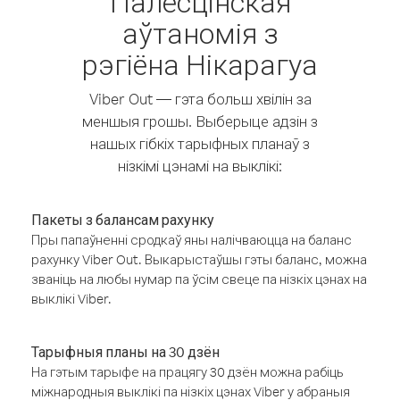
Палесцінская
аўтаномія з
рэгіёна Нікарагуа
Viber Out — гэта больш хвілін за
меншыя грошы. Выберыце адзін з
нашых гібкіх тарыфных планаў з
нізкімі цэнамі на выклікі:
Пакеты з балансам рахунку
Пры папаўненні сродкаў яны налічваюцца на баланс
рахунку Viber Out. Выкарыстаўшы гэты баланс, можна
званіць на любы нумар па ўсім свеце па нізкіх цэнах на
выклікі Viber.
Тарыфныя планы на 30 дзён
На гэтым тарыфе на працягу 30 дзён можна рабіць
міжнародныя выклікі па нізкіх цэнах Viber у абраныя