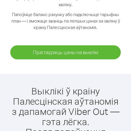
хвіліну.
Папоўніце баланс рахунку або падключыце тарыфны
план — і зможаце званіць па лепшых цэнах за хвіліну ў
краіну Палесцінская аўтаномія.
Прагледзець цэны на выклікі
Выклікі ў краіну
Палесцінская аўтаномія
з дапамогай Viber Out —
гэта лёгка.