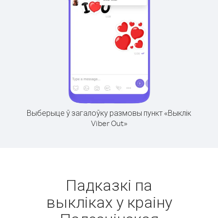
Выберыце ў загалоўку размовы пункт «Выклік
Viber Out»
Падказкі па
выкліках у краіну