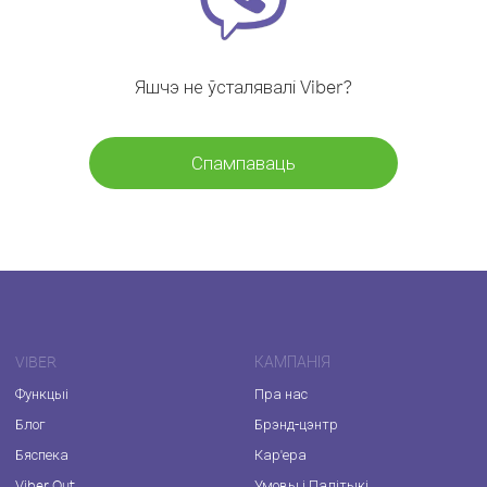
Яшчэ не ўсталявалі Viber?
Спампаваць
VIBER
КАМПАНІЯ
Функцыі
Пра нас
Блог
Брэнд-цэнтр
Бяспека
Кар'ера
Viber Out
Умовы і Палітыкі