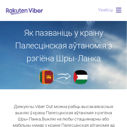
Увайсці
Togg
navig
Як пазваніць у краіну
Палесцінская аўтаномія з
рэгіёна Шры-Ланка
Дзякуючы Viber Out можна рабіць высакаякасныя
выклікі ў краіну Палесцінская аўтаномія з рэгіёна
Шры-Ланка.
Выклікі на любы стацыянарны або
мабільны нумар у краіне Палесцінская аўтаномія ад