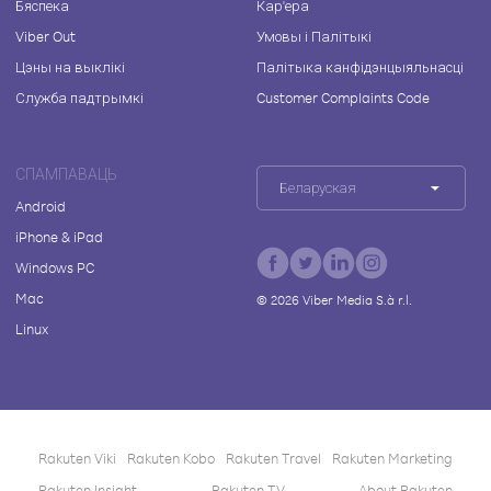
Бяспека
Кар'ера
Viber Out
Умовы і Палітыкі
Цэны на выклікі
Палітыка канфідэнцыяльнасці
Служба падтрымкі
Customer Complaints Code
СПАМПАВАЦЬ
Беларуская
Android
iPhone & iPad
Windows PC
Mac
©
2026
Viber Media S.à r.l.
Linux
Rakuten Viki
Rakuten Kobo
Rakuten Travel
Rakuten Marketing
Rakuten Insight
Rakuten TV
About Rakuten