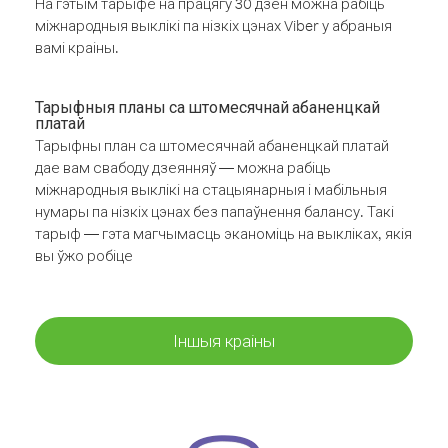
На гэтым тарыфе на працягу 30 дзён можна рабіць
міжнародныя выклікі па нізкіх цэнах Viber у абраныя
вамі краіны.
Тарыфныя планы са штомесячнай абаненцкай
платай
Тарыфны план са штомесячнай абаненцкай платай
дае вам свабоду дзеянняў — можна рабіць
міжнародныя выклікі на стацыянарныя і мабільныя
нумары па нізкіх цэнах без папаўнення балансу. Такі
тарыф — гэта магчымасць эканоміць на выкліках, якія
вы ўжо робіце
Іншыя краіны