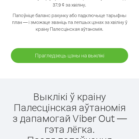
37.9 ¢ за хвіліну.
Папоўніце баланс рахунку або падключыце тарыфны
план — і зможаце званіць па лепшых цэнах за хвіліну ў
краіну Палесцінская аўтаномія.
Прагледзець цэны на выклікі
Выклікі ў краіну
Палесцінская аўтаномія
з дапамогай Viber Out —
гэта лёгка.