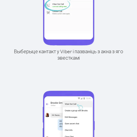
Выберыце кантакт у Viber і пазваніць з акна з яго
звесткамі