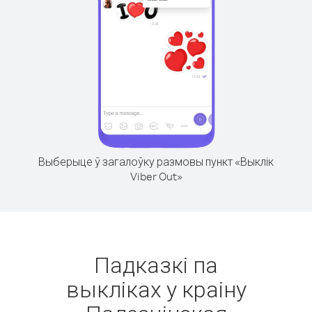
Выберыце ў загалоўку размовы пункт «Выклік
Viber Out»
Падказкі па
выкліках у краіну