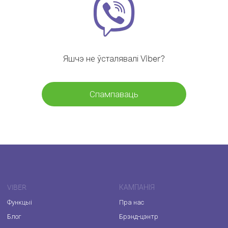
Яшчэ не ўсталявалі Viber?
Спампаваць
VIBER
КАМПАНІЯ
Функцыі
Пра нас
Блог
Брэнд-цэнтр