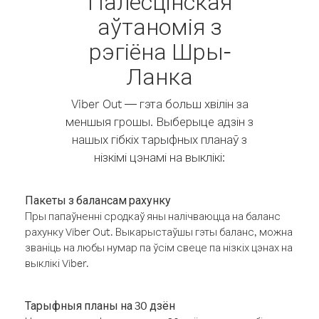
Палесцінская
аўтаномія з
рэгіёна Шры-
Ланка
Viber Out — гэта больш хвілін за
меншыя грошы. Выберыце адзін з
нашых гібкіх тарыфных планаў з
нізкімі цэнамі на выклікі:
Пакеты з балансам рахунку
Пры папаўненні сродкаў яны налічваюцца на баланс
рахунку Viber Out. Выкарыстаўшы гэты баланс, можна
званіць на любы нумар па ўсім свеце па нізкіх цэнах на
выклікі Viber.
Тарыфныя планы на 30 дзён