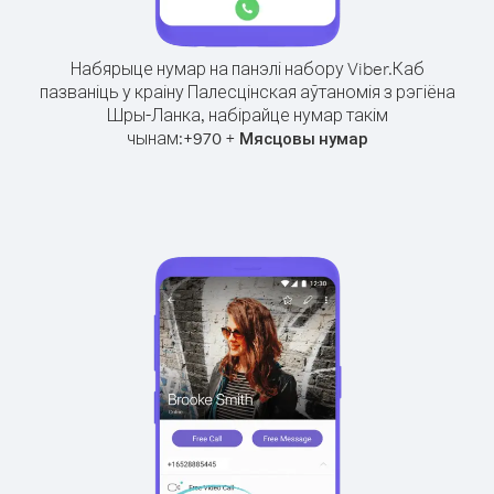
Набярыце нумар на панэлі набору Viber.
Каб
пазваніць у краіну Палесцінская аўтаномія з рэгіёна
Шры-Ланка, набірайце нумар такім
чынам:
+
+
970
Мясцовы нумар